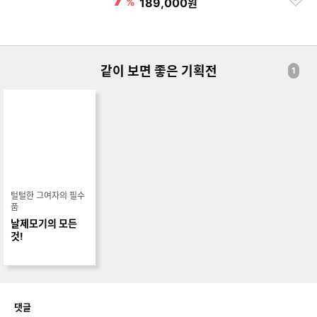
%
할인금액
189,000
원
하
기
같이 보면 좋은 기획전
1
털털한 그여자의 필수
품
날제모기의 모든
것!
개
댓글