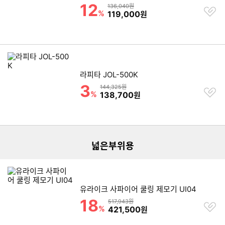
12
할인률
상품금액
136,040원
찜
%
할인금액
119,000
원
하
기
라피타 JOL-500K
3
할인률
상품금액
144,325원
찜
%
할인금액
138,700
원
하
기
리스트형 상품 목록
더보기
넓은부위용
유라이크 사파이어 쿨링 제모기 UI04
18
할인률
상품금액
517,943원
찜
%
할인금액
421,500
원
하
기