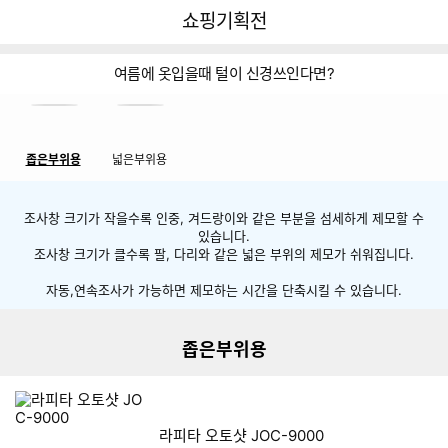
뒤
다
다나와
쇼핑기획전
로
나
가
와
쇼핑기획전 네비게이션
기
메
여름에 옷입을때 털이 신경쓰인다면?
인
#반영구 #레이저제모기
여름에 옷입을때
좁은부위용
넓은부위용
털이 신경쓰인다면?
조사창 크기가 작을수록 인중, 겨드랑이와 같은 부분을 섬세하게 제모할 수
있습니다.
조사창 크기가 클수록 팔, 다리와 같은 넓은 부위의 제모가 쉬워집니다.
리스트형 상품 목록
자동,연속조사가 가능하면 제모하는 시간을 단축시킬 수 있습니다.
더보기
좁은부위용
라피타 오토샷 JOC-9000