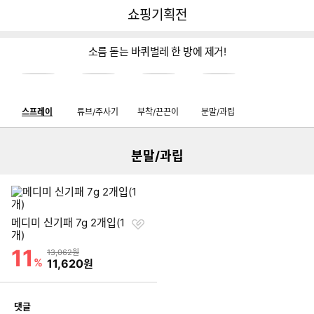
뒤
다
다나와
쇼핑기획전
로
나
가
와
기
메
소름 돋는 바퀴벌레 한 방에 제거!
인
이미지형 상품 목록
스프레이
튜브/주사기
부착/끈끈이
분말/과립
더보기
분말/과립
찜
메디미 신기패 7g 2개입(1
하
개)
기
11
할인률
상품금액
13,062원
%
할인금액
11,620
원
개
댓글