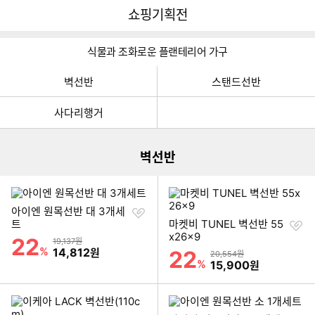
뒤
다
다나와
쇼핑기획전
로
나
가
와
기
메
식물과 조화로운 플랜테리어 가구
인
벽선반
스탠드선반
이미지형 상품 목록
사다리행거
더보기
벽선반
찜
아이엔 원목선반 대 3개세
하
찜
트
마켓비 TUNEL 벽선반 55
기
하
x26x9
22
할인률
상품금액
19,137원
기
%
할인금액
14,812
원
22
할인률
상품금액
20,554원
%
할인금액
15,900
원