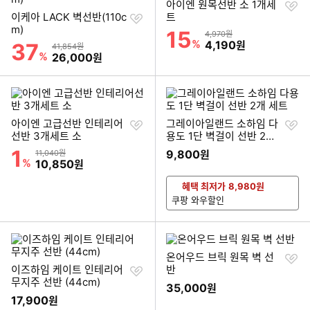
찜
아이엔 원목선반 소 1개세
찜
하
이케아 LACK 벽선반(110c
트
하
기
m)
15
할인률
상품금액
4,970원
기
%
할인금액
4,190
37
원
할인률
상품금액
41,854원
%
할인금액
26,000
원
찜
찜
아이엔 고급선반 인테리어
그레이아일랜드 소하임 다
하
하
선반 3개세트 소
용도 1단 벽걸이 선반 2개
기
기
세트
1
할인률
상품금액
9,800
11,040원
원
%
할인금액
10,850
원
혜택 최저가
8,980
원
쿠팡 와우할인
찜
온어우드 브릭 원목 벽 선
찜
하
이즈하임 케이트 인테리어
반
하
기
무지주 선반 (44cm)
35,000
원
기
17,900
원
이미지형 상품 목록