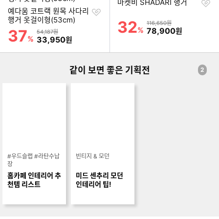
찜
마켓비 SHADARI 행거
찜
하
예다움 코트랙 원목 사다리
하
기
행거 옷걸이형(53cm)
32
할인률
상품금액
116,650원
기
%
할인금액
78,900
37
원
할인률
상품금액
54,187원
%
할인금액
33,950
원
같이 보면 좋은 기획전
2
#우드슬랩 #라탄수납
빈티지 & 모던
장
홈카페 인테리어 추
미드 센추리 모던
천템 리스트
인테리어 팁!