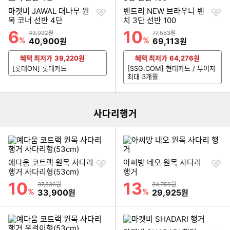
찜
찜
마켓비 JAWAL 대나무 원
벤트리 NEW 브라우니 벤
하
하
목 코너 선반 4단
치 3단 선반 100
기
기
6
10
할인률
할인률
상품금액
상품금액
43,932원
77,553원
%
할인금액
%
할인금액
40,900
69,113
원
원
혜택 최저가
39,220
원
혜택 최저가
64,276
원
[롯데ON] 롯데카드
[SSG.COM] 현대카드 / 무이자
이미지형 상품 목록
최대 3개월
더보기
사다리행거
찜
찜
예다움 코트랙 원목 사다리
아씨방 네오 원목 사다리
하
하
행거 사다리형(53cm)
행거
기
기
10
13
할인률
할인률
상품금액
상품금액
37,836원
34,759원
%
할인금액
%
할인금액
33,900
29,925
원
원