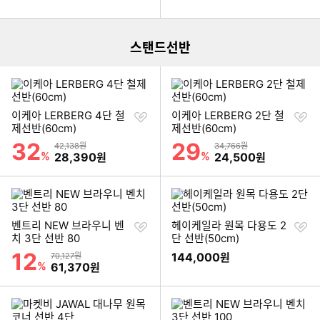
더보기
스탠드선반
찜
찜
이케아 LERBERG 4단 철
이케아 LERBERG 2단 철
하
하
제선반(60cm)
제선반(60cm)
기
기
32
29
할인률
할인률
상품금액
상품금액
42,138원
34,766원
%
할인금액
%
할인금액
28,390
24,500
원
원
찜
찜
벤트리 NEW 브라우니 벤
헤이케일라 원목 다용도 2
하
하
치 3단 선반 80
단 선반(50cm)
기
기
12
할인률
상품금액
144,000
70,127원
원
%
할인금액
61,370
원