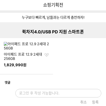
뒤
다
다나와
쇼핑기획전
로
나
가
와
이미지형 상품 목록
기
메
누구보다 빠르게, 남들과는 다르게 충전하자!
인
누
갤
갤
L
L
R
갤
L
L
갤
Z
O
원
갤
원
Z
O
갤
갤
Z
O
원
갤
Z
O
원
비
럭
럭
G
G
A
럭
G
G
럭
e
P
플
럭
플
e
P
럭
럭
e
P
플
럭
e
P
플
퀵차지4.0/USB PD 지원 스마트폰
아
시
시
G
V
Z
시
G
V
시
n
P
러
시
러
n
P
시
시
n
P
러
시
n
P
러
Z
S
노
5
2
E
S
6
3
S
f
O
스
노
스
f
O
A
탭
f
O
스
북
f
O
스
1
7
트
0
R
8
0
6
o
F
3
트
3
o
R
5
S
o
R
5
o
F
5
7
8
P
n
I
4
T
n
7
2
3
n
9
n
1
T
H
e
N
e
0
e
e
P
O
2
D
S
1
Z
3
L
찜
아이패드 프로 12.9 2세대
N
7
e
6
o
세
U
하
256GB
E
l
o
대
S
기
1,829,990
원
f
m
i
e
개
댓글
취소
등록