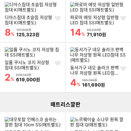
찜
찜
디아스침대 초슬림 저상형
파로마 에밋 저상형 일반형
하
하
침대 K(매트별도)
LED 침대 SS(매트별도)
기
기
8
14
할인률
할인률
상품금액
상품금액
137,606원
84,244원
%
할인금액
%
할인금액
125,323
71,910
원
원
찜
일룸 쿠시노 코지 저상형
하
찜
침대 SS(매트별도)
동서가구 네오 솔라크 편백
기
하
나무 저상형 원목 LED침대
2
할인률
상품금액
636,142원
기
SS(매트별도)
%
할인금액
619,000
원
4
할인률
상품금액
169,746원
이미지형 상품 목록
%
할인금액
161,690
원
매트리스깔판