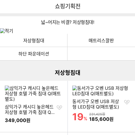
뒤
다
다나와
쇼핑기획전
로
나
가
와
기
메
넓~어지는 비결? 저상형침대!
인
저상형침대
매트리스깔판
이미지형 상품 목록
하단 파운데이션
저상형침대
찜
동서가구 오벤 USB 저상
찜
하
삼익가구 캐시디 높은헤드
형 LED침대 Q(매트별도)
하
기
저상형 호텔 가죽 침대 Q
19
할인률
상품금액
231,425원
기
(매트별도)
%
할인금액
185,600
원
349,000
원