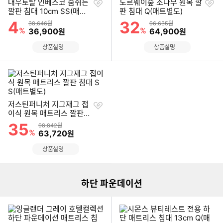
찜
찜
대우토탈 인베스코 숨쉬는
노르웨이숲 소나무 원목 깔
하
하
깔판 침대 10cm SS(매트
판 침대 Q(매트별도)
기
기
별도)
4
32
할인률
할인률
상품금액
상품금액
38,646원
96,635원
%
할인금액
%
할인금액
36,900
64,900
원
원
상품설명
상품설명
찜
저스틴퍼니처 지그재그 접
하
이식 원목 매트리스 깔판
기
침대 SS(매트별도)
35
할인률
상품금액
98,842원
%
할인금액
63,720
원
이미지형 상품 목록
상품설명
하단 파운데이션