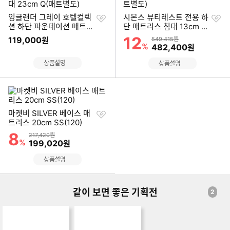
찜
찜
잉글랜더 그레이 호텔컬렉
시몬스 뷰티레스트 전용 하
하
하
션 하단 파운데이션 매트리
단 매트리스 침대 13cm Q
기
기
스 침대 23cm Q(매트별
(매트별도)
12
할인률
119,000
상품금액
원
549,415원
도)
%
할인금액
482,400
원
상품설명
상품설명
찜
마켓비 SILVER 베이스 매
하
트리스 20cm SS(120)
기
8
할인률
상품금액
217,420원
%
할인금액
199,020
원
상품설명
같이 보면 좋은 기획전
2