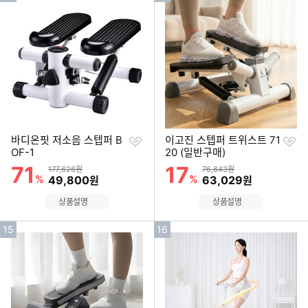
기
기
순
순
위
위
찜
찜
바디온핏 저소음 스텝퍼 B
이고진 스텝퍼 트위스트 71
하
하
OF-1
20 (일반구매)
기
기
71
17
할인률
할인률
상품금액
상품금액
177,626원
76,643원
%
할인금액
%
할인금액
49,800
63,029
원
원
상품설명
상품설명
인
인
15
16
기
기
순
순
위
위