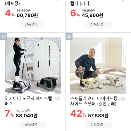
하
하
(재포장)
텝퍼 (리퍼)
기
기
4
6
할인률
할인률
상품금액
상품금액
63,890원
49,156원
%
할인금액
%
할인금액
60,780
45,960
원
원
상품설명
상품설명
인
인
19
20
기
기
순
순
위
위
찜
찜
잇지바디 노르딕 에어스텝
스포틀러 숀리 다이어트킹
하
하
퍼 2
사이드 스텝퍼 (일반구매)
기
기
7
42
할인률
할인률
상품금액
상품금액
95,520원
100,136원
%
할인금액
%
할인금액
88,040
57,888
원
원
상품설명
상품설명