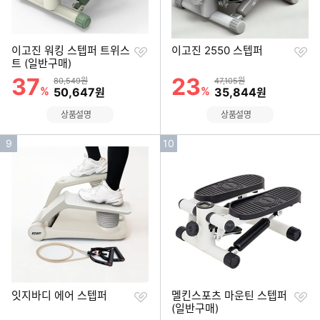
찜
찜
이고진 워킹 스텝퍼 트위스
이고진 2550 스텝퍼
하
하
트 (일반구매)
기
기
37
23
할인률
할인률
상품금액
상품금액
80,549원
47,105원
%
할인금액
%
할인금액
50,647
35,844
원
원
상품설명
상품설명
인
인
9
10
기
기
순
순
위
위
찜
찜
잇지바디 에어 스텝퍼
멜킨스포츠 마운틴 스텝퍼
하
하
(일반구매)