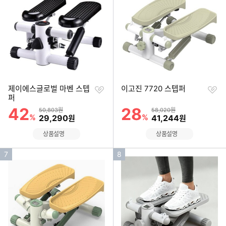
순
순
위
위
찜
찜
제이에스글로벌 마벤 스텝
이고진 7720 스텝퍼
하
하
퍼
기
기
42
28
할인률
할인률
상품금액
상품금액
50,803원
58,020원
%
할인금액
%
할인금액
29,290
41,244
원
원
상품설명
상품설명
인
인
7
8
기
기
순
순
위
위