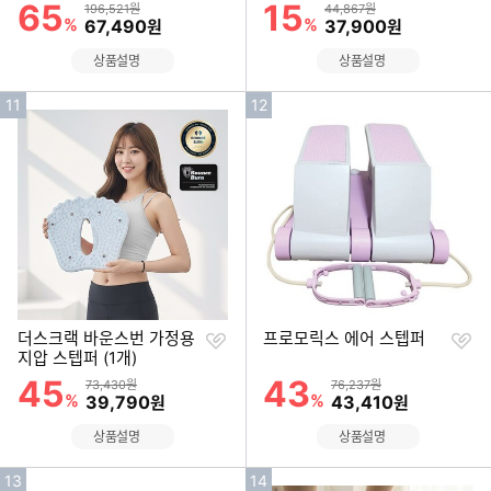
기
기
65
15
할인률
할인률
상품금액
상품금액
196,521원
44,867원
%
할인금액
%
할인금액
67,490
37,900
원
원
상품설명
상품설명
인
인
11
12
기
기
순
순
위
위
찜
찜
더스크랙 바운스번 가정용
프로모릭스 에어 스텝퍼
하
하
지압 스텝퍼 (1개)
기
기
45
43
할인률
할인률
상품금액
상품금액
73,430원
76,237원
%
할인금액
%
할인금액
39,790
43,410
원
원
상품설명
상품설명
인
인
13
14