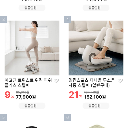
상품설명
상품설명
인
인
3
4
기
기
순
순
위
위
찜
찜
이고진 트위스트 워킹 파워
멜킨스포츠 다나을 무소음
하
하
플러스 스텝퍼
자동 스텝퍼 (일반구매)
기
기
9
21
할인률
할인률
상품금액
상품금액
85,910원
194,748원
%
할인금액
%
할인금액
77,900
152,100
원
원
상품설명
상품설명
인
인
5
6
기
기