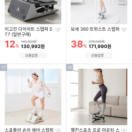
찜
찜
이고진 다이어트 스텝퍼 S
보새 360 트위스트 스텝퍼
하
하
T7 (일반구매)
기
기
12
38
할인률
할인률
상품금액
상품금액
149,390원
279,938원
%
할인금액
%
할인금액
130,992
171,990
원
원
상품설명
상품설명
인
인
17
18
기
기
순
순
위
위
찜
찜
스포틀러 숀리 에어 스텝퍼
멜킨스포츠 프로 마운틴 스