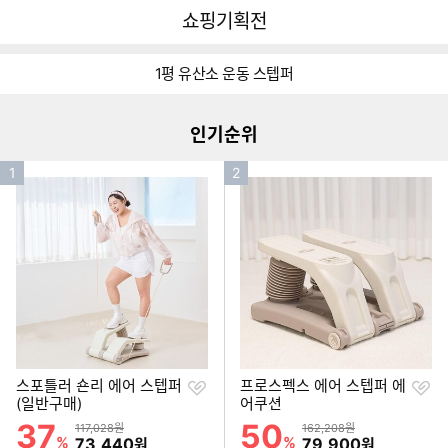
뒤
다
다나와
쇼핑기획전
로
나
가
와
이미지형 상품 목록
기
메
1평 유산소 운동 스텝퍼
인
인기순위
인
인
1
2
기
기
순
순
위
위
찜
찜
스포틀러 숀리 에어 스텝퍼
프로스펙스 에어 스텝퍼 에
하
하
(일반구매)
어쿠션
기
기
37
50
할인률
할인률
상품금액
상품금액
117,028원
162,208원
%
할인금액
%
할인금액
73,440
79,900
원
원