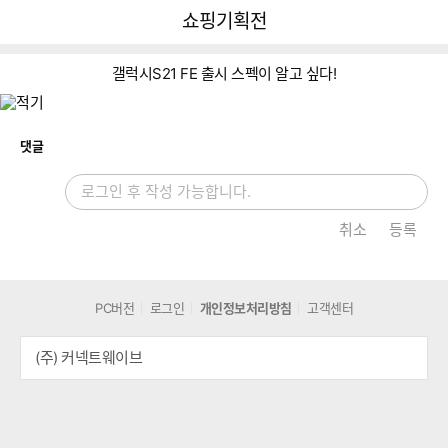
뒤
다
다나와
쇼핑기획전
로
나
가
와
기
메
갤럭시S21 FE 출시 스펙이 알고 싶다!
인
개
댓글
취소
등록
PC버전
로그인
개인정보처리방침
고객센터
(주) 커넥트웨이브