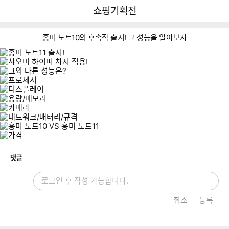
뒤
다
다나와
쇼핑기획전
로
나
가
와
기
메
홍미 노트10의 후속작 출시! 그 성능을 알아보자
인
홍
홍
홍
홍
홍
미
미
미
미
미
노
노
노
개
댓글
노
노
트
트
트
트
트
1
1
1
1
1
1
1
1
0
0
가
P
P
가
P
취소
등록
격
r
r
격
r
비
o
o
비
o
교
가
+
교
가