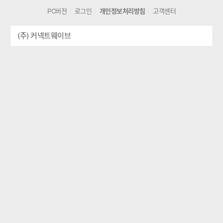
격
가
격
비
격
PC버전
로그인
개인정보처리방침
고객센터
비
교
비
교
교
(주) 커넥트웨이브