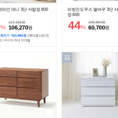
라인 데니 3단 서랍장 800
리빙인도무스 멀바우 3단 
장 600
6
44
113,152
원
108,984
원
%
%
106,270
60,700
원
원
 최저가
100,960원
/ [롯데홈쇼핑] 현
 / 무이자 최대 10개월
11