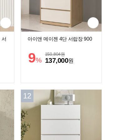
 서
아이앤 메이젠 4단 서랍장 900
9
150,804
원
%
137,000
원
12