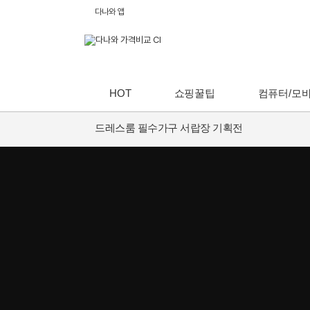
다나와 앱
HOT
쇼핑꿀팁
컴퓨터/모
드레스룸 필수가구 서랍장 기획전