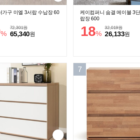
가구 미엘 3서랍 수납장 60
케이컴퍼니 숨결 메이블 3단
랍장 600
9
18
72,301
원
32,019
원
%
%
65,340
26,133
원
원
7