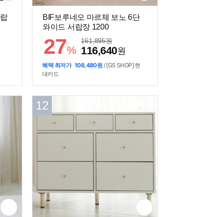
서랍
BIF보루네오 마르체 보노 6단
와이드 서랍장 1200
27
161,895
원
%
116,640
원
혜택 최저가
108,480원
/ [GS SHOP] 현
대카드
12