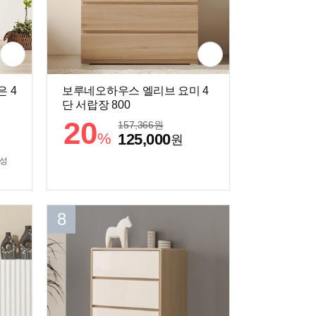
 4
보루네오하우스 엘리브 요미 4
단 서랍장 800
20
157,366
원
%
125,000
원
삼성
8