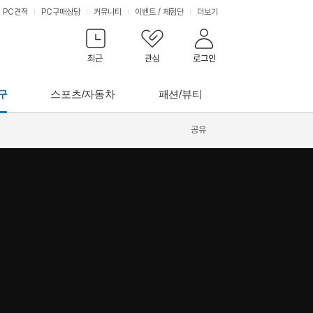
PC견적
PC구매상담
커뮤니티
이벤트
/
체험단
더보기
최근
관심
로그인
구
스포츠/자동차
패션/뷰티
공유