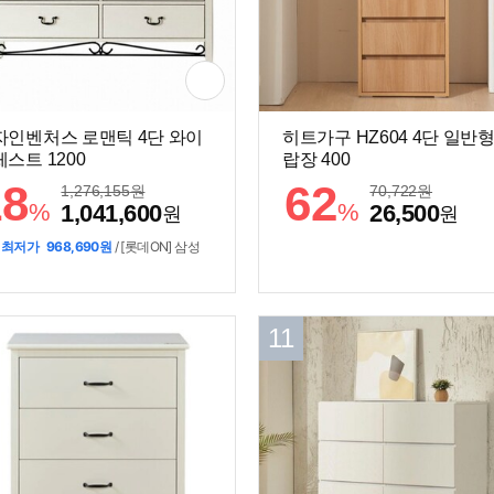
자인벤처스 로맨틱 4단 와이
히트가구 HZ604 4단 일반형
스트 1200
랍장 400
18
62
1,276,155
원
70,722
원
%
%
1,041,600
26,500
원
원
 최저가
968,690원
/ [롯데ON] 삼성
11