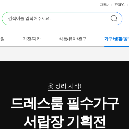
자동차
조립PC
바일
가전/디카
식품/유아/완구
가구/생활/공
옷 정리 시작!
드레스룸 필수가구
서랍장 기획전