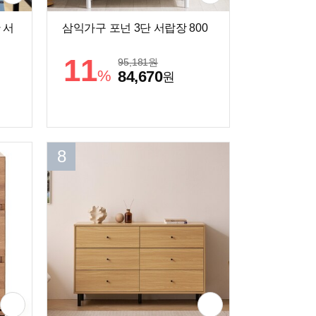
 서
삼익가구 포넌 3단 서랍장 800
11
95,181
원
%
84,670
원
8