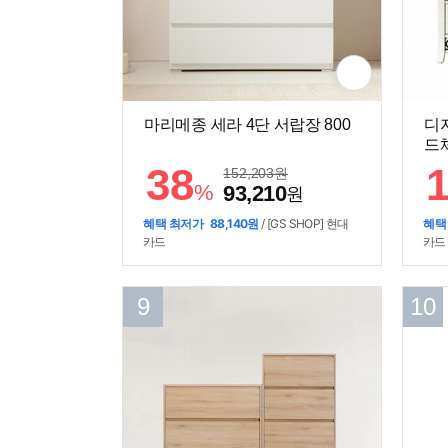
마리메종 세라 4단 서랍장 800
디
드체
38
152,203
원
%
93,210
원
혜택 최저가
88,140원
/ [GS SHOP] 현대
혜택
카드
카드
9
10