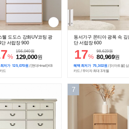
스웰 도도스 강화UV코팅 광
동서가구 몬티아 광폭 속 깊은
4단 서랍장 900
단 서랍장 600
17
17
156,040
원
98,623
원
%
%
129,000
80,969
원
원
 최저가
125,070원
/ [현대Hmall] KB
혜택 최저가
75,302원
/ [이마트몰] 
카드
카드 / 무이자 최대 3개월
7