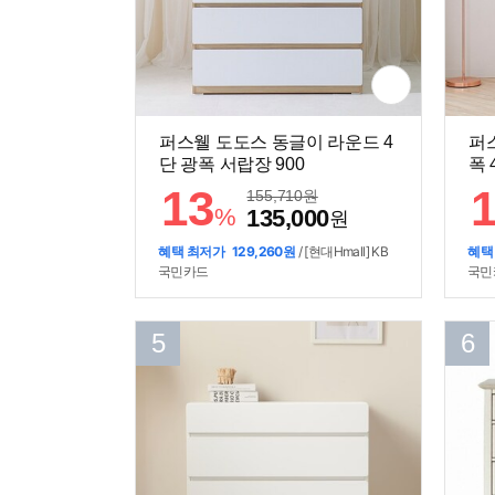
퍼스웰 도도스 동글이 라운드 4
퍼
단 광폭 서랍장 900
폭 
13
155,710
원
%
135,000
원
혜택 최저가
129,260원
/ [현대Hmall] KB
혜택
국민카드
국민
5
6