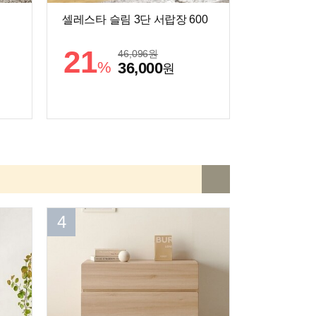
셀레스타 슬림 3단 서랍장 600
21
46,096
원
%
36,000
원
4