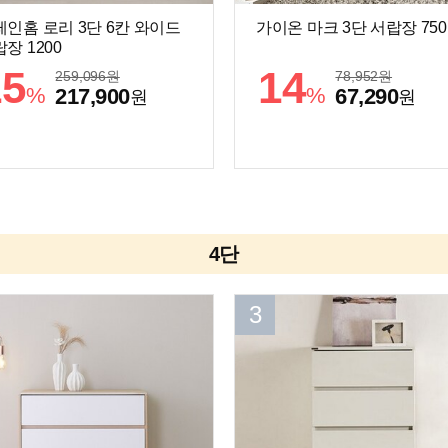
레인홈 로리 3단 6칸 와이드
가이온 마크 3단 서랍장 750
장 1200
15
14
259,096
원
78,952
원
%
%
217,900
67,290
원
원
4단
3