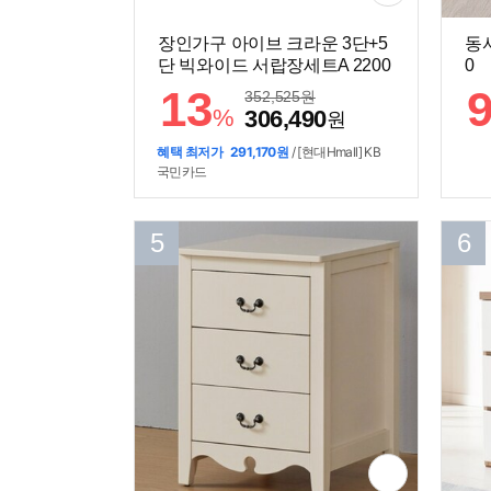
장인가구 아이브 크라운 3단+5
동서
단 빅와이드 서랍장세트A 2200
0
13
352,525
원
%
306,490
원
혜택 최저가
291,170원
/ [현대Hmall] KB
국민카드
5
6