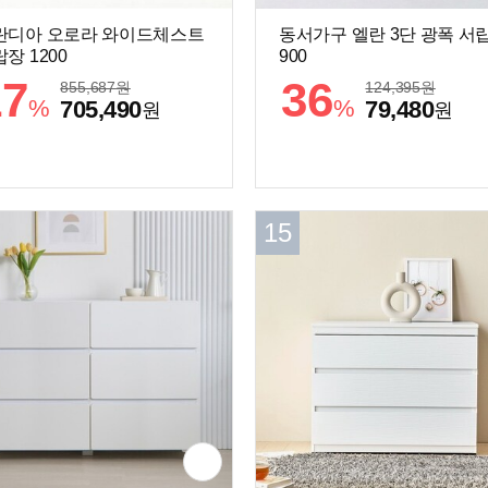
란디아 오로라 와이드체스트
동서가구 엘란 3단 광폭 서
장 1200
900
17
36
855,687
원
124,395
원
%
%
705,490
79,480
원
원
15