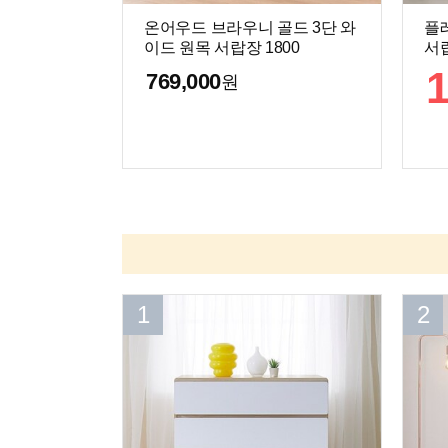
온어우드 브라우니 골드 3단 와
플
이드 원목 서랍장 1800
서랍
769,000
원
1
2