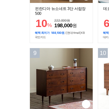
핀란디아 뉴소네트 3단 서랍장
데코
500
10
222,000
원
%
198,000
원
혜택 최저가
188,100원
/ [현대Hmall] KB
혜택
국민카드
대카드
9
10