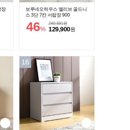
랍장
보루네오하우스 엘리브 골드니
스 3단 7칸 서랍장 900
46
240,591
원
%
129,900
원
16