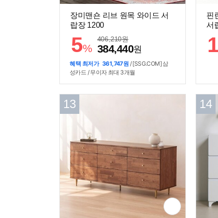
장미맨숀 리브 원목 와이드 서
핀
랍장 1200
서랍
5
406,210
원
%
384,440
원
혜택 최저가
361,747원
/ [SSG.COM] 삼
성카드 / 무이자 최대 3개월
13
14