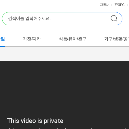
자동차
조립PC
바일
가전/디카
식품/유아/완구
가구/생활/공