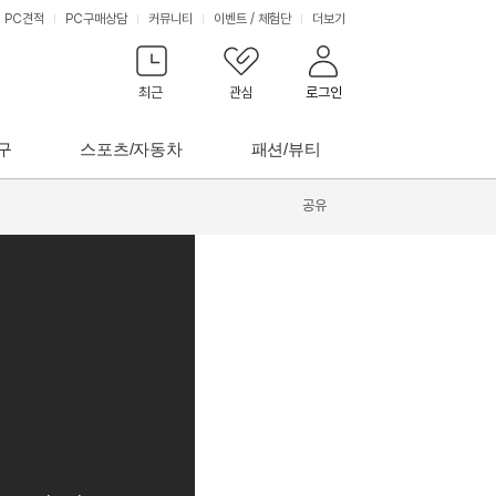
PC견적
PC구매상담
커뮤니티
이벤트
/
체험단
더보기
최근
관심
로그인
구
스포츠/자동차
패션/뷰티
공유