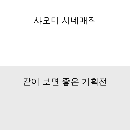
샤오미 시네매직
같이 보면 좋은 기획전
폰 테크인포
UDC 스마트폰
 영화가 되는 순간.. 아이
스마트폰의 숨어있던 화면을 
3 시리즈
았다