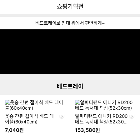
뒤
다
다나와
쇼핑기획전
로
나
가
와
기
메
베드트레이로 침대 위에서 편안하게~
인
이불 밖은 위험해!
베드트레이로
침대 위에서 편안하게~
이미지형 상품 목록
더보기
베드트레이
찜
찜
웃송 간편 접이식 베드 테
알피티랜드 애니키 RD200
하
하
이블(60x40cm)
베드 독서대 책상(52x30c
기
기
m)
7,040
153,580
원
원