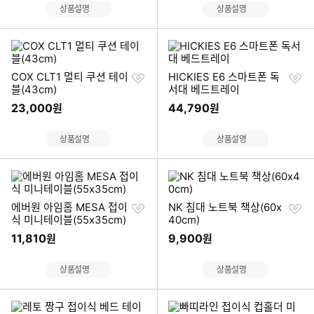
상품설명
상품설명
찜
찜
COX CLT1 멀티 쿠션 테이
HICKIES E6 스마트폰 독
하
하
블(43cm)
서대 베드트레이
기
기
23,000
44,790
원
원
상품설명
상품설명
찜
찜
에버원 아임홈 MESA 접이
NK 침대 노트북 책상(60x
하
하
식 미니테이블(55x35cm)
40cm)
기
기
11,810
9,900
원
원
상품설명
상품설명