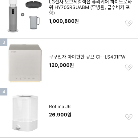
LG전자 오브제컬렉션 퓨리케어 하이드로타
순
워 HY705RSUABM (무빙휠, 급수비커 포
함)
위
1,000,880
원
찜
하
기
인
3
기
순
쿠쿠전자 아이편한 큐브 CH-LS401FW
위
120,000
원
찜
하
기
인
4
기
순
Rotima J6
위
26,900
원
찜
하
기