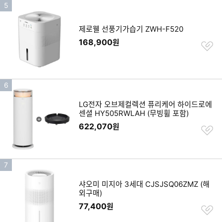
인
5
기
순
제로웰 선풍기가습기 ZWH-F520
위
168,900
원
찜
하
기
인
6
기
LG전자 오브제컬렉션 퓨리케어 하이드로에
순
센셜 HY505RWLAH (무빙휠 포함)
위
622,070
원
찜
하
기
인
7
기
샤오미 미지아 3세대 CJSJSQ06ZMZ (해
순
외구매)
위
77,400
원
찜
하