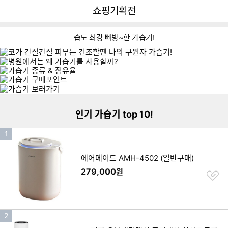
뒤
다
다나와
쇼핑기획전
로
나
가
와
기
메
습도 최강 빠방~한 가습기!
인
리스트형 상품 목록
인기 가습기 top 10!
인
1
기
순
에어메이드 AMH-4502 (일반구매)
위
279,000
원
찜
하
기
인
2
기