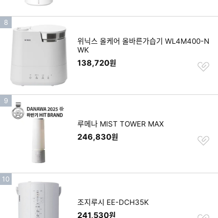
기
인
8
기
위닉스 올케어 올바른가습기 WL4M400-N
순
WK
위
138,720
원
찜
하
기
인
9
기
순
루메나 MIST TOWER MAX
위
246,830
원
찜
하
기
인
10
기
순
조지루시 EE-DCH35K
위
241,530
원
찜