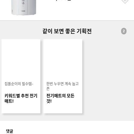
하
기
같이 보면 좋은 기획전
2
집돌순이의 필수템-
한번 누우면 계속 눕고
픈
키워드별 추천 전기
전기매트의 모든
매트!
것!
개
댓글