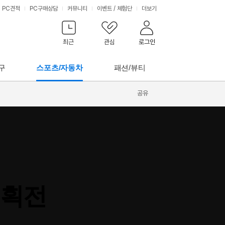
PC견적
PC구매상담
커뮤니티
이벤트
/
체험단
더보기
최근
관심
로그인
구
스포츠/자동차
패션/뷰티
공유
기획전