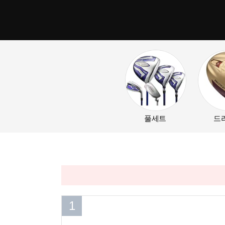
풀세트
드
1