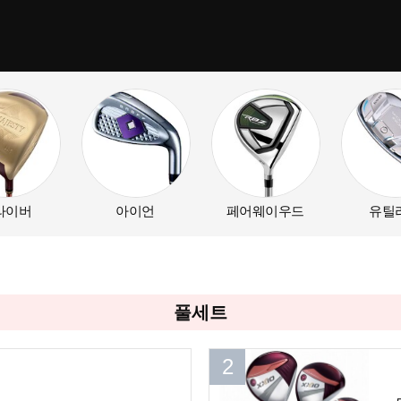
라이버
아이언
페어웨이우드
유틸
풀세트
2
2