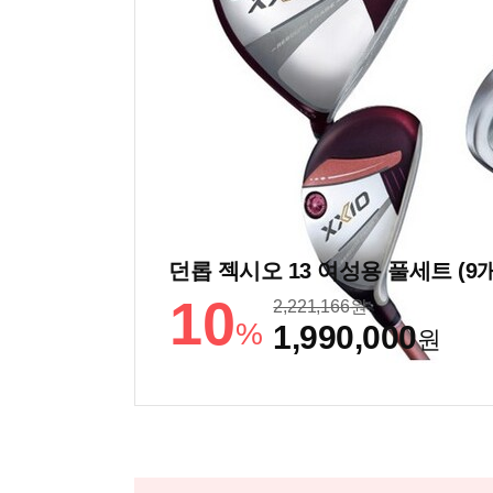
던롭 젝시오 13 여성용 풀세트 (9
10
2,221,166
원
%
1,990,000
원