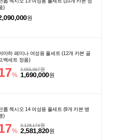
던롭 젝시오 13 여성용 풀세트 (10개 카본 정
품)
2,090,000
원
야마하 페미나 여성용 풀세트 (12개 카본 골
프백세트 정품)
17
원
2,055,067
1,690,000
%
원
던롭 젝시오 14 여성용 풀세트 (9개 카본 병
행)
17
원
3,128,174
2,581,820
%
원