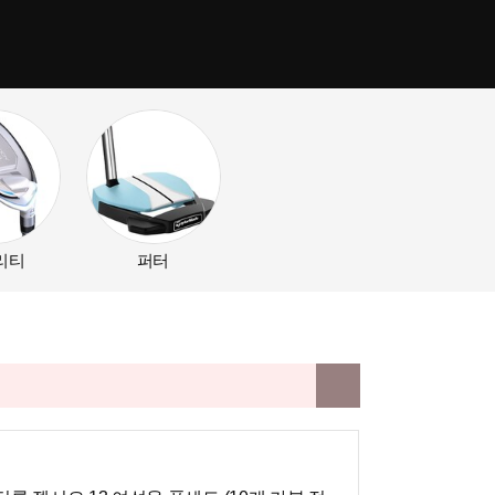
리티
퍼터