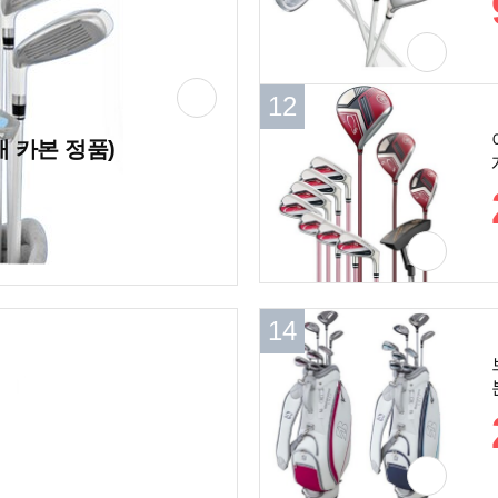
12
12
개 카본 정품)
14
14