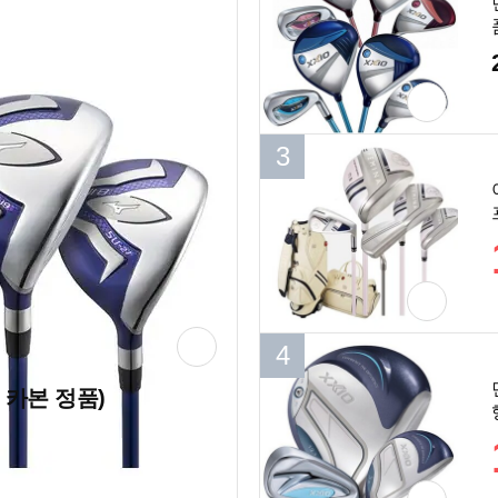
3
3
4
4
 카본 정품)