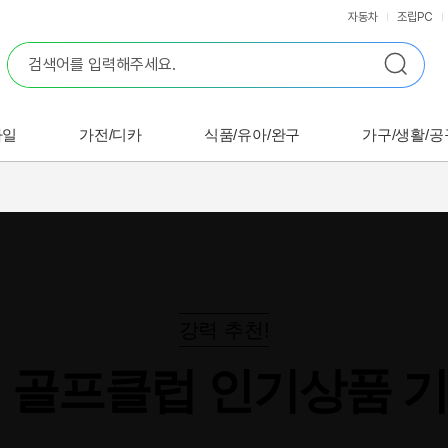
자동차
조립PC
바일
가전/디카
식품/유아/완구
가구/생활/공
강력 추천!
 골프클럽 인기상품 