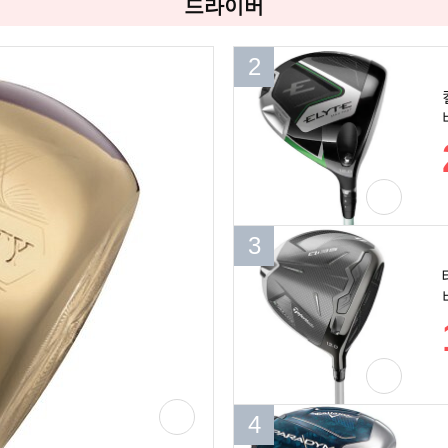
드라이버
2
2
3
3
4
4