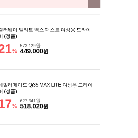
캘러웨이 엘리트 맥스 패스트 여성용 드라이
버 (정품)
21
원
573,129
449,000
%
원
테일러메이드 Qi35 MAX LITE 여성용 드라이
버 (정품)
17
원
627,341
518,020
%
원