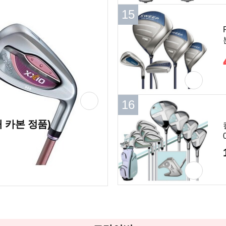
15
15
16
16
개 카본 정품)