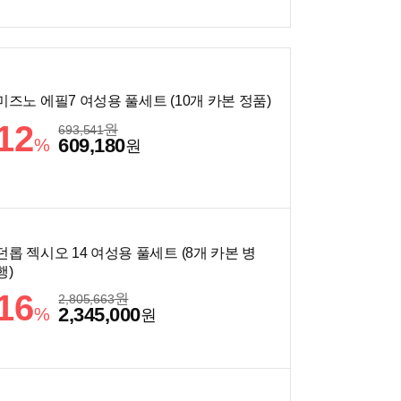
미즈노 에필7 여성용 풀세트 (10개 카본 정품)
12
원
693,541
609,180
%
원
던롭 젝시오 14 여성용 풀세트 (8개 카본 병
행)
16
원
2,805,663
2,345,000
%
원