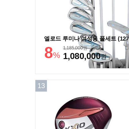
엘로드 루미나 여성용 풀세트 (12
8
1,185,000
원
%
1,080,000
원
13