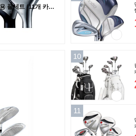
글로브라이드 온오프 LP-425 여성용 풀세트 (11개 카본 병행)
10
10
11
11