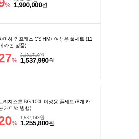
9
1,990,000
%
원
야마하 인프레스 CS HM+ 여성용 풀세트 (11
개 카본 정품)
27
원
2,131,710
1,537,990
%
원
브리지스톤 BG-100L 여성용 풀세트 (8개 카
본 캐디백 병행)
20
원
1,587,143
1,255,800
%
원