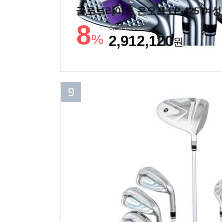
8
3,168,967
원
%
2,912,120
원
9