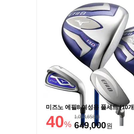
미즈노 에필8 여성용 풀세트 (10개
40
1,093,658
원
%
649,000
원