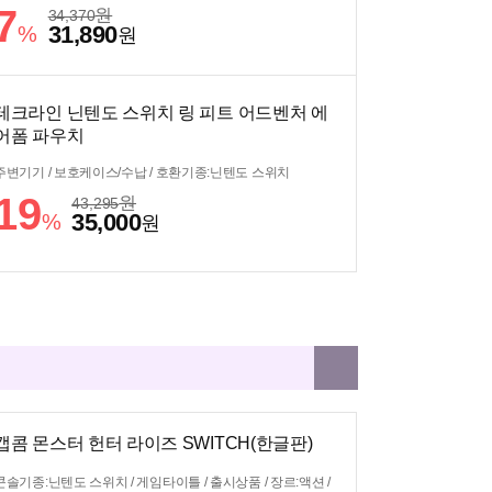
7
원
34,370
31,890
%
원
테크라인 닌텐도 스위치 링 피트 어드벤처 에
어폼 파우치
주변기기 / 보호케이스/수납 / 호환기종:닌텐도 스위치
19
원
43,295
35,000
%
원
캡콤 몬스터 헌터 라이즈 SWITCH(한글판)
콘솔기종:닌텐도 스위치 / 게임타이틀 / 출시상품 / 장르:액션 /