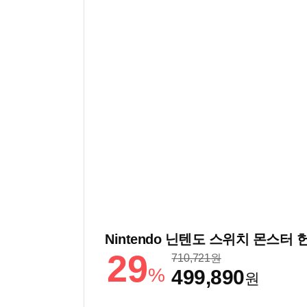
29
710,721
원
%
499,890
원