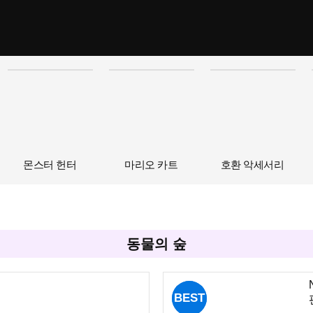
몬스터 헌터
마리오 카트
호환 악세서리
동물의 숲
BEST
BEST