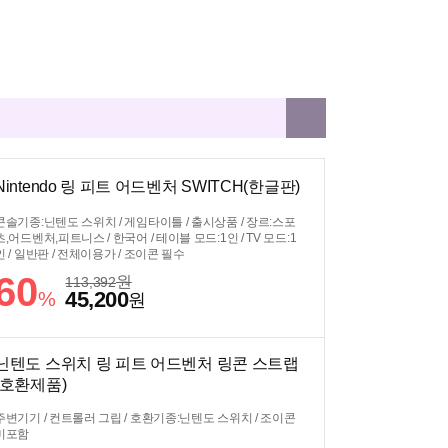
Nintendo 링 피트 어드벤처 SWITCH(한글판)
콘솔기종:닌텐도 스위치 / 게임타이틀 / 출시상품 / 장르:스포
츠,어드벤처,피트니스 / 한국어 / 테이블 모드:1인 / TV 모드:1
인 / 일반판 / 전체이용가 / 조이콘 필수
60
원
113,392
45,200
%
원
닌텐도 스위치 링 피트 어드벤처 링콘 스트랩
(호환제품)
주변기기 / 컨트롤러 그립 / 호환기종:닌텐도 스위치 / 조이콘
미포함