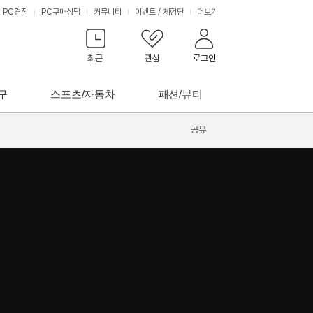
PC견적
PC구매상담
커뮤니티
이벤트
/
체험단
더보기
최근
관심
로그인
구
스포츠/자동차
패션/뷰티
공유