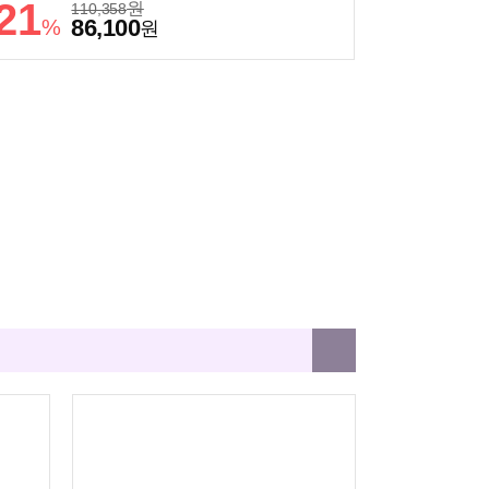
21
원
110,358
86,100
%
원