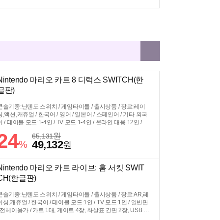
Nintendo 마리오 카트 8 디럭스 SWITCH(한
글판)
콘솔기종:닌텐도 스위치 / 게임타이틀 / 출시상품 / 장르:레이
싱,액션,캐쥬얼 / 한국어 / 영어 / 일본어 / 스페인어 / 기타 외국
어 / 테이블 모드:1-4인 / TV 모드:1-4인 / 온라인 대응 12인 / 일
반판 / 전체이용가
24
원
65,131
49,132
%
원
Nintendo 마리오 카트 라이브: 홈 서킷 SWIT
CH(한글판)
콘솔기종:닌텐도 스위치 / 게임타이틀 / 출시상품 / 장르:AR,레
이싱,캐쥬얼 / 한국어 / 테이블 모드:1인 / TV 모드:1인 / 일반판
/ 전체이용가 / 카트 1대, 게이트 4장, 화살표 간판 2장, USB 충
전 케이블 1개 포함