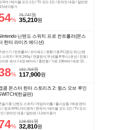
한국어 / 테이블 모드:1인 / TV 모드:1인 / 온라인 대응 / 일반판
/ 15세이용가
54
원
76,747
35,210
%
원
Nintendo 닌텐도 스위치 프로 컨트롤러(몬스
터 헌터 라이즈 에디션)
주변기기 / 컨트롤러 / 조이패드 / 호환기종:PC(윈도우),닌텐
도 스위치 / 무게:246g / 연결방식:무선(블루투스),유선 / 진동 /
자이로 센서 / 내장 배터리 / 충전형 / 가로:106mm / 세로:152
mm / 높이:60mm / USB 충전 케이블 동봉
38
원
192,768
117,900
%
원
캡콤 몬스터 헌터 스토리즈 2: 윙스 오브 루인
SWITCH(한글판)
콘솔기종:닌텐도 스위치 / 게임타이틀 / 출시상품 / 배경:판타
지 / 장르:RPG,어드벤처 / 한국어 / 테이블 모드:1인 / TV 모드:
1인 / 온라인 대응 / 일반판 / 12세이용가
74
원
128,831
32,810
%
원