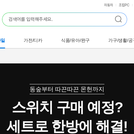
자동차
조립PC
바일
가전/디카
식품/유아/완구
가구/생활/공
동숲부터 따끈따끈 몬헌까지
스위치 구매 예정?
세트로 한방에 해결!