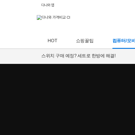
다나와 앱
HOT
쇼핑꿀팁
컴퓨터/모
스위치 구매 예정? 세트로 한방에 해결!