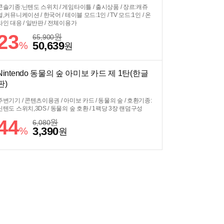
콘솔기종:닌텐도 스위치 / 게임타이틀 / 출시상품 / 장르:캐쥬
얼,커뮤니케이션 / 한국어 / 테이블 모드:1인 / TV 모드:1인 / 온
라인 대응 / 일반판 / 전체이용가
23
원
65,900
50,639
%
원
Nintendo 동물의 숲 아미보 카드 제 1탄(한글
판)
주변기기 / 콘텐츠이용권 / 아미보 카드 / 동물의 숲 / 호환기종:
닌텐도 스위치,3DS / 동물의 숲 호환 / 1팩당 3장 랜덤구성
44
원
6,080
3,390
%
원