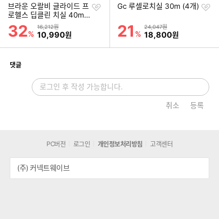
찜
찜
브라운 오랄비 글라이드 프
Gc 루셀로치실 30m (4개)
하
하
로헬스 딥클린 치실 40m
기
기
(4개)
32
21
할인률
할인률
상품금액
상품금액
16,212원
24,047원
%
할인금액
%
할인금액
10,990
18,800
원
원
개
댓글
취소
등록
PC버전
로그인
개인정보처리방침
고객센터
(주) 커넥트웨이브