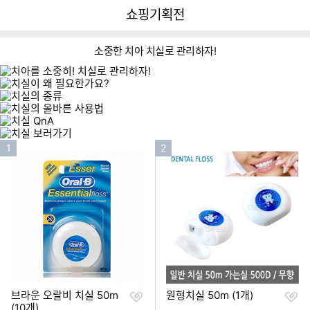
뒤
다
다나와
쇼핑기획전
로
나
가
와
기
메
소중한 치아 치실로 관리하자!
인
이미지형 상품 목록
인
인
1
2
기
기
순
순
위
위
찜
찜
브라운 오랄비 치실 50m
원형치실 50m (1개)
하
하
(10개)