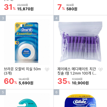
기
기
31
7
할인률
할인률
상품금액
상품금액
23,100원
624원
%
할인금액
%
할인금액
15,870
580
원
원
인
인
3
4
기
기
순
순
위
위
찜
찜
브라운 오랄비 치실 50m
제이에스 메디메이트 치간
하
하
(3개)
칫솔 I형 1.2mm 100개 (1
기
기
개)
60
35
할인률
할인률
상품금액
상품금액
14,401원
17,008원
%
할인금액
%
할인금액
5,690
10,900
원
원
인
인
5
6
기
기
순
순