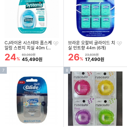
위
위
찜
찜
CJ라이온 시스테마 홈스케
브라운 오랄비 글라이드 치
하
하
일링 스펀지 치실 40m (2
실 민트향 44m (6개)
기
기
4개)
24
26
할인률
할인률
상품금액
상품금액
60,060원
23,835원
%
할인금액
%
할인금액
45,490
17,490
원
원
인
인
7
8
기
기
순
순
위
위