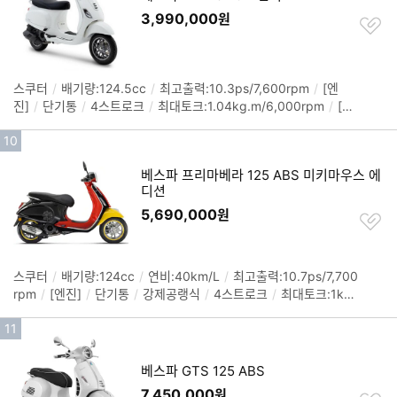
위
3,990,000
원
찜
하
기
스쿠터
/
배기량:124.5cc
/
최고출력:10.3ps/7,600rpm
/
[엔
정
진]
/
단기통
/
4스트로크
/
최대토크:1.04kg.m/6,000rpm
/
[섀
보
시]
/
시트고:785mm
/
타이어(전):110/70-11
/
타이어(후):120/
펼
인
10
70-10
/
색상: 화이트, 베이지, 레드, 블루, 딥블루, 블랙
/
크기(길
치
이x폭x높이): 1,770x705x1,280mm
기
기
베스파 프리마베라 125 ABS 미키마우스 에
순
디션
위
5,690,000
원
찜
하
기
스쿠터
/
배기량:124cc
/
연비:40km/L
/
최고출력:10.7ps/7,700
정
rpm
/
[엔진]
/
단기통
/
강제공랭식
/
4스트로크
/
최대토크:1kg.
보
m/6,000rpm
/
무단변속(CVT)
/
[섀시]
/
시트고:680mm
/
연료
펼
인
11
탱크:7L
/
타이어(전):33.02cm(13인치)
/
타이어(후):33.02cm
치
(13인치)
/
브레이크(전):디스크
/
브레이크(후):드럼
/
ABS
/
중
기
기
량:125kg
/
크기(길이x폭x높이): 1,870x735x1,340mm
순
베스파 GTS 125 ABS
위
7,450,000
원
찜