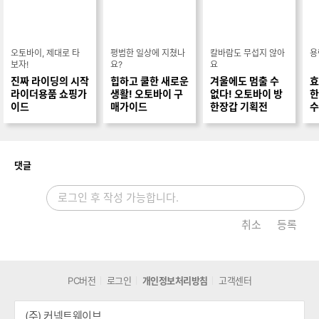
오토바이, 제대로 타
평범한 일상에 지쳤나
칼바람도 무섭지 않아
용
보자!
요?
요
진짜 라이딩의 시작
힙하고 쿨한 새로운
겨울에도 멈출 수
효
라이더용품 쇼핑가
생활! 오토바이 구
없다! 오토바이 방
한
이드
매가이드
한장갑 기획전
수
개
댓글
취소
등록
PC버전
로그인
개인정보처리방침
고객센터
(주) 커넥트웨이브