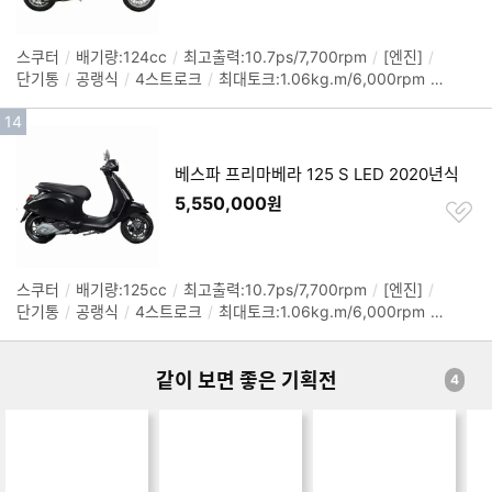
기
스쿠터
/
배기량:124cc
/
최고출력:10.7ps/7,700rpm
/
[엔진]
/
정
단기통
/
공랭식
/
4스트로크
/
최대토크:1.06kg.m/6,000rpm
/
보
무단변속(CVT)
/
[섀시]
/
시트고:790mm
/
연료탱크:8L
/
타이
펼
인
14
어(전):110/70-12
/
타이어(후):120/70-12
/
중량:120kg
/
색상:
치
그레이, 옐로우, 화이트, 블루
/
크기(길이x폭x높이): 1,860x735x
기
기
1,340mm
순
베스파 프리마베라 125 S LED 2020년식
위
5,550,000
원
찜
하
기
스쿠터
/
배기량:125cc
/
최고출력:10.7ps/7,700rpm
/
[엔진]
/
정
단기통
/
공랭식
/
4스트로크
/
최대토크:1.06kg.m/6,000rpm
/
보
[섀시]
/
시트고:790mm
/
연료탱크:8.1L
/
타이어(전):110/70-
펼
12
/
타이어(후):110/70-12
/
ABS
/
색상: 블랙, 레드, 화이트
/
치
크기(길이x폭x높이): 1,860x735x1,340mm
같이 보면 좋은 기획전
기
4