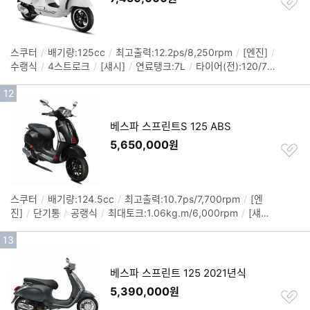
하
기
스쿠터
/
배기량:125cc
/
최고출력:12.2ps/8,250rpm
/
[엔진]
/
정
수랭식
/
4스트로크
/
[섀시]
/
연료탱크:7L
/
타이어(전):120/70-
보
12
/
타이어(후):130/70-12
/
색상: 화이트, 레드, 옐로우
/
크기
펼
인
12
(길이x폭x높이): 1,950x750x1,170mm
치
기
기
순
베스파 스프린트S 125 ABS
위
5,650,000
원
찜
하
기
스쿠터
/
배기량:124.5cc
/
최고출력:10.7ps/7,700rpm
/
[엔
정
진]
/
단기통
/
공랭식
/
최대토크:1.06kg.m/6,000rpm
/
[섀
보
시]
/
시트고:785mm
/
ABS
/
색상: 블랙, 그레이. 블루
/
크기(길
펼
인
13
이x폭x높이): 1,860x755x1,340mm
치
기
기
순
베스파 스프린트 125 2021년식
위
5,390,000
원
찜
하