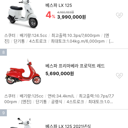
코, 오렌지트래몬토, 화이트이노센자
/
크기(길이x폭x높이): 1,980
베스파 LX 125
순
x795x1,385mm
4
할인률
위
상품금액
4,160,183원
찜
%
할인금액
3,990,000
원
하
기
스쿠터
/
배기량:124.5cc
/
최고출력:10.3ps/7,600rpm
/
[엔
정
진]
/
단기통
/
4스트로크
/
최대토크:1.04kg.m/6,000rpm
/
[섀
보
시]
/
시트고:785mm
/
타이어(전):110/70-11
/
타이어(후):120/
펼
인
8
70-10
/
색상: 화이트, 베이지, 레드, 블루, 딥블루, 블랙
/
크기(길
치
이x폭x높이): 1,770x705x1,280mm
기
기
순
베스파 프리마베라 프로덕트 레드
위
5,690,000
원
찜
하
기
스쿠터
/
배기량:125cc
/
연비:34.4km/L
/
최고출력:10.7ps/7,7
정
00rpm
/
[엔진]
/
단기통
/
공랭식
/
4스트로크
/
최대토크:1.06k
보
g.m/6,000rpm
/
[섀시]
/
시트고:790mm
/
색상: 레드
/
크기(길
펼
인
9
이x폭): 1,870x735mm
치
기
기
순
베스파 LX 125 2021년식