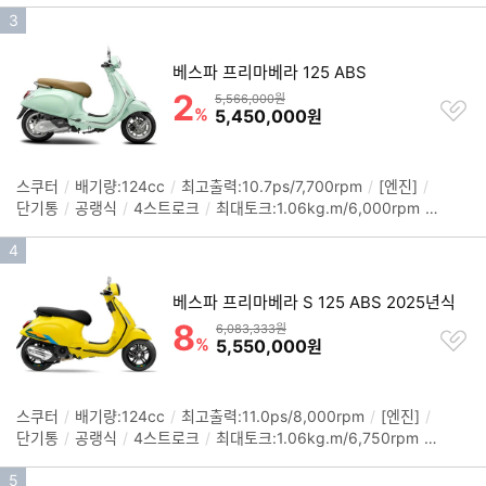
펼
인
3
어(전):120/70-12
/
타이어(후):120/70-12
/
브레이크(전):디스
치
크
/
브레이크(후):디스크
/
색상: 화이트, 무광블루, 무광그레이
/
기
기
크기(길이x폭x높이): 1,950x755x1,375mm
베스파 프리마베라 125 ABS
순
2
할인률
위
상품금액
5,566,000원
찜
%
할인금액
5,450,000
원
하
기
스쿠터
/
배기량:124cc
/
최고출력:10.7ps/7,700rpm
/
[엔진]
/
정
단기통
/
공랭식
/
4스트로크
/
최대토크:1.06kg.m/6,000rpm
/
보
무단변속(CVT)
/
[섀시]
/
시트고:780mm
/
연료탱크:8L
/
타이
펼
인
4
어(전):110/70-12
/
타이어(후):120/70-12
/
브레이크(전):디스
치
크
/
브레이크(후):드럼
/
ABS
/
크기(길이x폭x높이): 1,870x710
기
기
x1,170mm
/
색상: 그린릴렉스, 블루, 화이트
베스파 프리마베라 S 125 ABS 2025년식
순
8
할인률
위
상품금액
6,083,333원
찜
%
할인금액
5,550,000
원
하
기
스쿠터
/
배기량:124cc
/
최고출력:11.0ps/8,000rpm
/
[엔진]
/
정
단기통
/
공랭식
/
4스트로크
/
최대토크:1.06kg.m/6,750rpm
/
보
무단변속(CVT)
/
[섀시]
/
시트고:780mm
/
연료탱크:8L
/
타이
펼
인
5
어(전):110/70-12
/
타이어(후):120/70-12
/
브레이크(전):디스
치