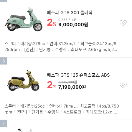
크
/
브레이크(후):드럼
/
ABS
/
중량:125kg
/
색상: 옐로우, 그린,
기
기
베이지, 블루
/
크기(길이x폭x높이): 1,870x710x1,170mm
베스파 GTS 300 클래식
순
2
할인률
위
상품금액
9,235,714원
찜
%
할인금액
9,000,000
원
하
기
스쿠터
/
배기량:278cc
/
연비:31.2km/L
/
최고출력:24.13ps/8,
정
250rpm
/
[엔진]
/
단기통
/
수랭식
/
최대토크:2.65kg.m/5,250
보
rpm
/
[섀시]
/
시트고:790mm
/
연료탱크:8.5L
/
타이어(전):12
펼
인
6
0/70-12
/
타이어(후):130/70-12
/
브레이크(전):디스크(220m
치
m)
/
브레이크(후):디스크(220mm)
/
스마트키
/
ABS
/
색상: 블
기
기
랙, 베이지, 그린릴렉스
/
크기(길이x폭x높이): 1,950x755x1,38
베스파 GTS 125 슈퍼스포츠 ABS
순
0mm
2
할인률
위
상품금액
7,385,000원
찜
%
할인금액
7,190,000
원
하
기
스쿠터
/
배기량:125cc
/
연비:41.7km/L
/
최고출력:14ps/8,750
정
rpm
/
[엔진]
/
단기통
/
수랭식
/
4스트로크
/
최대토크:1.2kg.m/
보
6,750rpm
/
무단변속(CVT)
/
[섀시]
/
시트고:800mm
/
연료탱
펼
인
7
크:7L
/
타이어(전):120/70-12
/
타이어(후):130/70-12
/
브레이
치
크(전):디스크
/
브레이크(후):디스크
/
색상: 그린올리브, 블랙오파
기
기