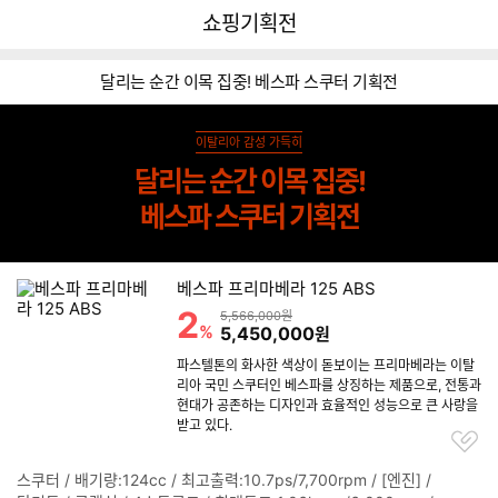
뒤
다
다나와
쇼핑기획전
로
나
가
와
기
메
달리는 순간 이목 집중! 베스파 스쿠터 기획전
인
이탈리아 감성 가득히
달리는 순간 이목 집중!
베스파 스쿠터 기획전
리스트형 상품 목록
베스파 프리마베라 125 ABS
2
할인률
상품금액
5,566,000원
%
할인금액
5,450,000
원
파스텔톤의 화사한 색상이 돋보이는 프리마베라는 이탈
리아 국민 스쿠터인 베스파를 상징하는 제품으로, 전통과
현대가 공존하는 디자인과 효율적인 성능으로 큰 사랑을
받고 있다.
찜
하
기
스쿠터 / 배기량:124cc / 최고출력:10.7ps/7,700rpm / [엔진] /
정
리스트형 상품 목록