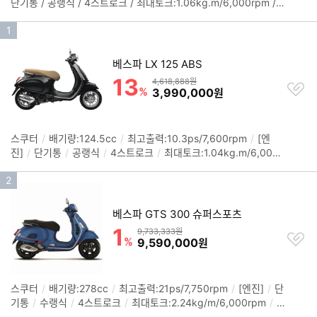
단기통 / 공랭식 / 4스트로크 / 최대토크:1.06kg.m/6,000rpm /
보
무단변속(CVT) / [섀시] / 시트고:780mm / 연료탱크:8L / 타이어
펼
인
1
(전):110/70-12 / 타이어(후):120/70-12 / 브레이크(전):디스크 /
치
브레이크(후):드럼 / ABS / 크기(길이x폭x높이): 1,870x710x1,17
기
기
0mm / 색상: 그린릴렉스, 블루, 화이트
베스파 LX 125 ABS
순
13
할인률
위
상품금액
4,618,888원
찜
%
할인금액
3,990,000
원
하
기
스쿠터
/
배기량:124.5cc
/
최고출력:10.3ps/7,600rpm
/
[엔
정
진]
/
단기통
/
공랭식
/
4스트로크
/
최대토크:1.04kg.m/6,000r
보
pm
/
무단변속(CVT)
/
[섀시]
/
시트고:770mm
/
연료탱크:7L
/
펼
인
2
타이어(전):110/70-11
/
타이어(후):120/70-10
/
브레이크(전):디
치
스크
/
브레이크(후):드럼
/
ABS
/
중량:115kg
/
색상: 블랙, 화이
기
기
트, 그레이
/
크기(길이x폭x높이): 1,770x670x1,150mm
베스파 GTS 300 슈퍼스포츠
순
1
할인률
위
상품금액
9,733,333원
찜
%
할인금액
9,590,000
원
하
기
스쿠터
/
배기량:278cc
/
최고출력:21ps/7,750rpm
/
[엔진]
/
단
정
기통
/
수랭식
/
4스트로크
/
최대토크:2.24kg/m/6,000rpm
/
무
보
단변속(CVT)
/
[섀시]
/
시트고:790mm
/
연료탱크:8.5L
/
타이