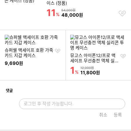
이스 (정품)
11
할인률
상품금액
54,000원
찜
%
할인금액
48,000
원
하
이미지형 상품 목록
기
찜
슈퍼쉘 맥세이프 호환 가죽
하
찜
카드 지갑 케이스
뮤고스 아이폰12/프로 맥
기
하
세이프 무선충전 액체 실리
9,690
원
기
콘 투명 케이스
1
할인률
상품금액
12,000원
%
할인금액
11,800
원
개
댓글
취소
등록