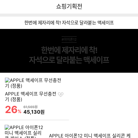
뒤
다
다나와
쇼핑기획전
로
나
가
와
기
메
한번에 제자리에 착! 자석으로 달라붙는 맥세이프
인
#아이폰12
한번에 제자리에 착!
자석으로 달라붙는 맥세이프
이미지형 상품 목록
찜
APPLE 맥세이프 무선충전
하
기 (정품)
기
26
할인률
상품금액
61,565원
리스트형 상품 목록
%
할인금액
45,130
원
APPLE 아이폰12 미니 맥세이프 실리콘 케