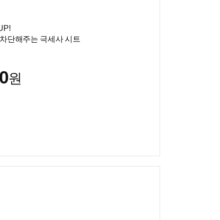
P!
 차단해주는 극세사 시트
0
원