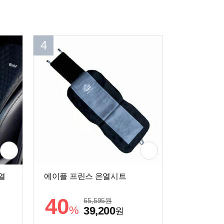
4
열
에이플 프린스 온열시트
40
65,595
원
%
39,200
원