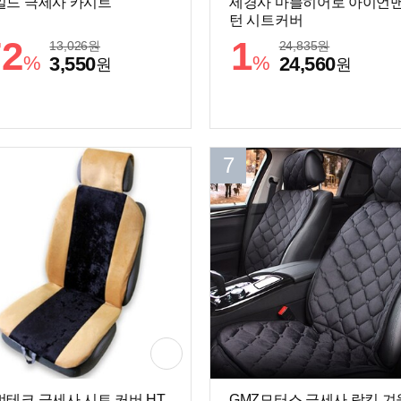
일드 극세사 카시트
세경사 마블히어로 아이언맨
턴 시트커버
72
1
13,026
원
24,835
원
%
%
3,550
24,560
원
원
7
먼테크 극세사 시트 커버 HT
GMZ모터스 극세사 락킵 겨