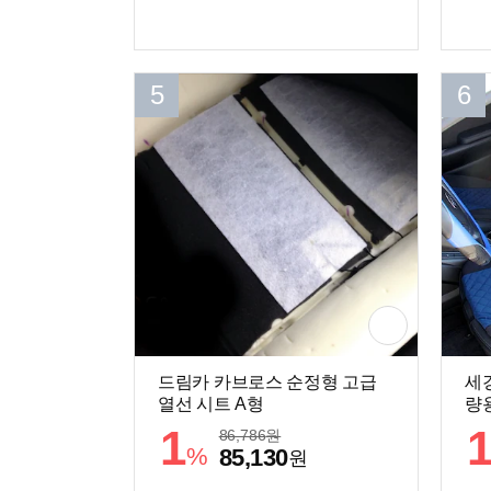
5
6
드림카 카브로스 순정형 고급
세
열선 시트 A형
량
1
86,786
원
%
85,130
원