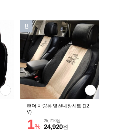
8
팬더 차량용 열선내장시트 (12
V)
1
25,210
원
%
24,920
원