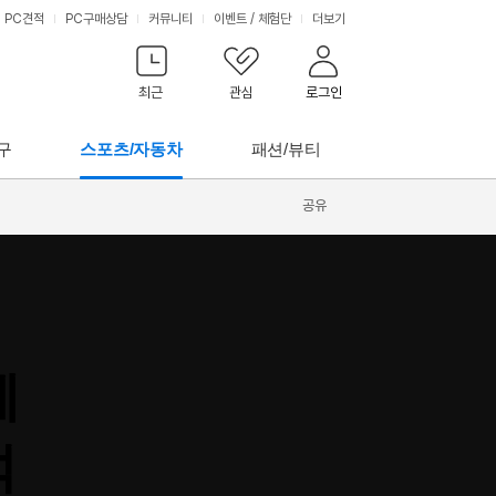
PC견적
PC구매상담
커뮤니티
이벤트
/
체험단
더보기
최근
관심
로그인
구
스포츠/자동차
패션/뷰티
공유
게
석