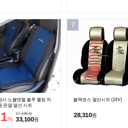
7
경사 노블엔젤 블루 퀄팅 차
블랙센스 열선시트 (24V)
용 온열 열선 시트
11
37,595
원
28,310
원
%
33,100
원