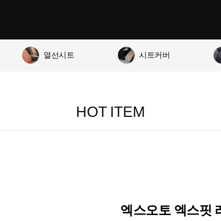
열선시트
시트커버
HOT ITEM
엑스오토 엑스핏 