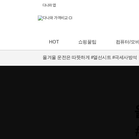
다나와 앱
HOT
쇼핑꿀팁
컴퓨터/모
올겨울 운전은 따뜻하게 #열선시트 #극세사방석