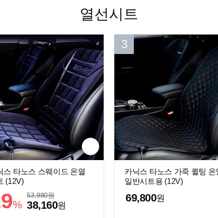
열선시트
3
닉스 타노스 스웨이드 온열
카닉스 타노스 가죽 퀼팅 온
 (12V)
일반시트용 (12V)
29
53,980
원
69,800
원
%
38,160
원