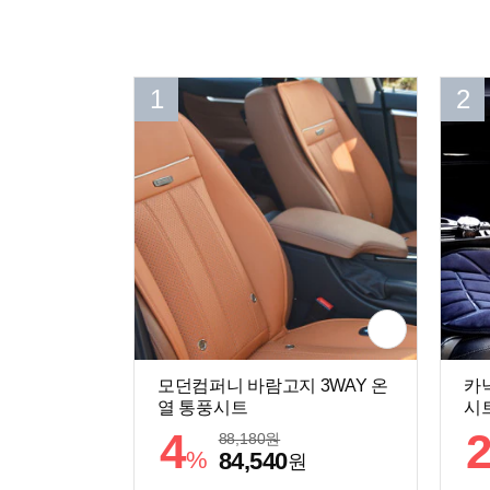
1
2
모던컴퍼니 바람고지 3WAY 온
카
열 통풍시트
시트
4
88,180
원
%
84,540
원