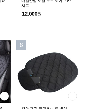
 패
대일산업 로얄 도트 웨이브 카
시트
12,000
원
8
울
카쏙 포켓 퀼팅 카시트 방석