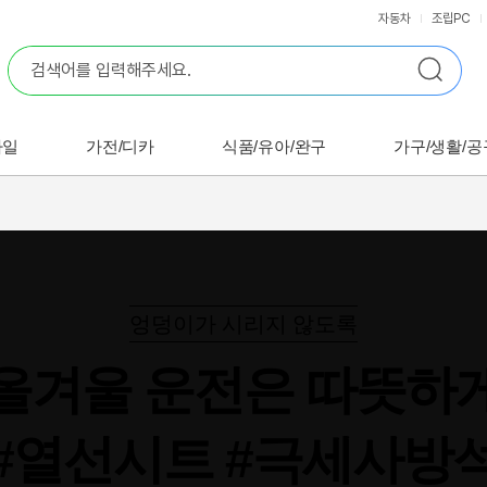
자동차
조립PC
바일
가전/디카
식품/유아/완구
가구/생활/공
엉덩이가 시리지 않도록
올겨울 운전은 따뜻하
#열선시트 #극세사방