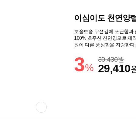
이십이도 천연양털
보송보송 쿠션감에 포근함과 
100% 호주산 천연양모로 제
원이 다른 풍성함을 자랑한다.
3
30,430
원
%
29,410