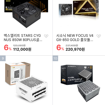
위
위
찜
찜
맥스엘리트 STARS CYG
시소닉 NEW FOCUS V4
하
하
NUS 850W 80PLUS골드
GX-850 GOLD 풀모듈러
기
기
풀모듈러 ATX3.1
ATX3.1
6
6
할인률
할인률
상품금액
상품금액
120,069원
237,498원
%
할인금액
%
할인금액
112,000
220,970
원
원
인
인
9
10
기
기
순
순
위
위