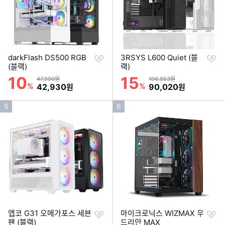
찜
찜
darkFlash DS500 RGB
3RSYS L600 Quiet (블
하
하
(블랙)
랙)
기
기
10
15
할인률
할인률
상품금액
상품금액
47,990원
106,853원
%
할인금액
%
할인금액
42,930
90,020
원
원
인
인
5
6
기
기
순
순
위
위
찜
찜
앱코 G31 오메가포스 세븐
마이크로닉스 WIZMAX 우
하
하
팬 (블랙)
드리안 MAX