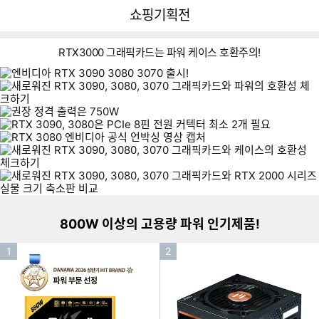
뒤
다
다나와
쇼핑기획전
로
나
가
와
기
메
RTX3000 그래픽카드는 파워 케이스 호환주의!
인
이미지형 상품 목록
800W 이상의 고용량 파워 인기제품!
인
인
1
2
기
기
순
순
위
위