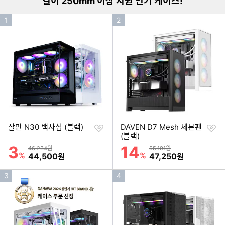
길이 250mm 이상 지원 인기 케이스!
인
인
1
2
기
기
순
순
위
위
찜
찜
잘만 N30 백사십 (블랙)
DAVEN D7 Mesh 세븐팬
하
하
(블랙)
기
기
3
14
할인률
할인률
상품금액
상품금액
46,234원
55,191원
%
할인금액
%
할인금액
44,500
47,250
원
원
인
인
3
4
기
기
순
순
위
위