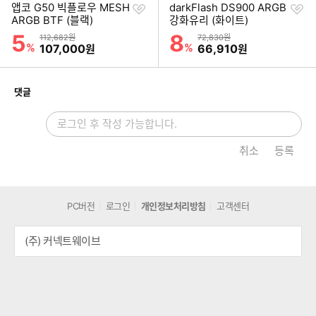
찜
찜
앱코 G50 빅플로우 MESH
darkFlash DS900 ARGB
하
하
ARGB BTF (블랙)
강화유리 (화이트)
기
기
5
8
할인률
할인률
상품금액
상품금액
112,682원
72,830원
%
할인금액
%
할인금액
107,000
66,910
원
원
개
댓글
취소
등록
PC버전
로그인
개인정보처리방침
고객센터
(주) 커넥트웨이브