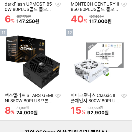
찜
찜
darkFlash UPMOST 85
MONTECH CENTURY II
하
하
0W 80PLUS골드 풀모듈
850 80PLUS골드 풀모듈
기
기
러 화이트
러 ATX3.1
6
40
할인률
할인률
상품금액
상품금액
157,779원
197,604원
%
할인금액
%
할인금액
147,250
117,000
원
원
인
인
11
12
기
기
순
순
위
위
찜
찜
맥스엘리트 STARS GEMI
마이크로닉스 Classic II
하
하
NI 850W 80PLUS브론즈
풀체인지 800W 80PLUS
기
기
ATX3.1
실버 ATX3.1 화이트
8
15
할인률
할인률
상품금액
상품금액
81,156원
109,569원
이미지형 상품 목록
%
할인금액
%
할인금액
74,000
92,900
원
원