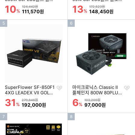
기
기
듈러 ATX3.1 블랙
러 ATX3.1 화이트
10
13
할인률
할인률
상품금액
상품금액
124,442원
172,523원
%
할인금액
%
할인금액
111,570
148,450
원
원
인
인
5
6
기
기
순
순
위
위
찜
찜
SuperFlower SF-850F1
마이크로닉스 Classic II
하
하
4XG LEADEX VII GOLD
풀체인지 800W 80PLUS
기
기
ATX3.1
실버 ATX3.1
31
6
할인률
할인률
상품금액
상품금액
279,846원
103,209원
%
할인금액
%
할인금액
192,000
97,000
원
원
인
인
7
8
기
기
순
순