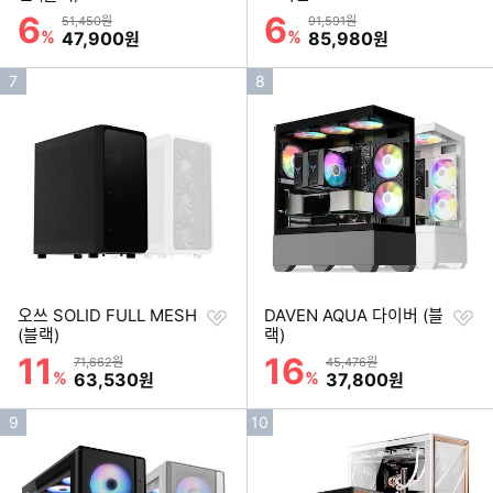
기
기
6
6
할인률
할인률
상품금액
상품금액
51,450원
91,591원
%
할인금액
%
할인금액
47,900
85,980
원
원
인
인
7
8
기
기
순
순
위
위
찜
찜
오쓰 SOLID FULL MESH
DAVEN AQUA 다이버 (블
하
하
(블랙)
랙)
기
기
11
16
할인률
할인률
상품금액
상품금액
71,662원
45,476원
%
할인금액
%
할인금액
63,530
37,800
원
원
인
인
9
10
기
기
순
순