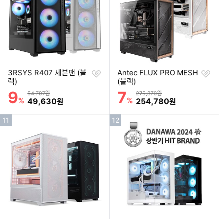
위
위
찜
찜
3RSYS R407 세븐팬 (블
Antec FLUX PRO MESH
하
하
랙)
(블랙)
기
기
9
7
할인률
할인률
상품금액
상품금액
54,797원
275,370원
%
할인금액
%
할인금액
49,630
254,780
원
원
인
인
11
12
기
기
순
순
위
위