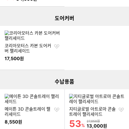
도어커버
찜
코리아모터스 카본 도어커
하
버 팰리세이드
기
17,500
원
이미지형 상품 목록
수납용품
찜
찜
메이튼 3D 콘솔트레이 팰
지티글로벌 아트로마 콘솔
하
하
리세이드
트레이 팰리세이드
기
기
53
할인률
8,550
상품금액
원
27,856원
이미지형 상품 목록
%
할인금액
13,000
원