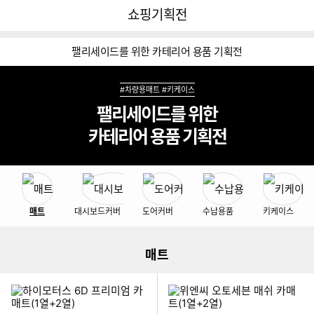
뒤
다
다나와
쇼핑기획전
로
나
가
와
기
메
팰리세이드를 위한 카테리어 용품 기획전
인
#차량용매트 #키케이스
팰리세이드를 위한
카테리어 용품 기획전
쇼핑기획전 네비게이션
이미지형 상품 목록
매트
대시보드커버
도어커버
수납용품
키케이스
매트