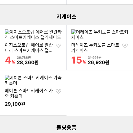
키케이스
찜
찜
이지스오토랩 에어로 알칸
더레이즈 누키노블 스마트
하
하
타라 스마트키케이스 팰리
키케이스
기
기
세이드
4
15
할인률
할인률
상품금액
상품금액
29,786원
31,928원
%
할인금액
%
할인금액
28,360
26,920
원
원
찜
메이튼 스마트키케이스 가
하
죽 키홀더
기
29,190
원
이미지형 상품 목록
몰딩용품