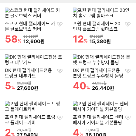
찜
찜
스코코 현대 팰리세이드 카
포원 현대 팰리세이드 20
하
하
본 글로브박스 커버
인치 홀로그램 휠마스크
기
기
58
12
할인률
할인률
상품금액
상품금액
30,359원
17,502원
%
할인금액
%
할인금액
12,600
15,380
원
원
찜
찜
DK 현대 팰리세이드전용
DK 현대 팰리세이드전용
하
하
트렁크 내부가드
본넷 트렁크 누수방지 몰딩
기
기
5
40
할인률
할인률
상품금액
상품금액
29,218원
44,222원
%
할인금액
%
할인금액
27,600
26,440
원
원
찜
찜
포원 현대 팰리세이드 트렁
포원 현대 팰리세이드 센터
하
하
크 플레이트커버
페시아 기어패널 카본몰딩
기
기
2
4
할인률
할인률
상품금액
상품금액
28,630원
37,850원
%
할인금액
%
할인금액
27,940
36,100
원
원