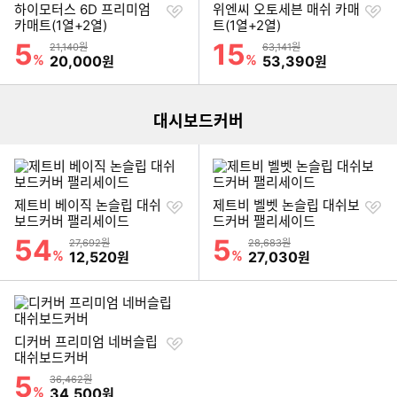
찜
찜
하이모터스 6D 프리미엄
위엔씨 오토세븐 매쉬 카매
하
하
카매트(1열+2열)
트(1열+2열)
기
기
5
15
할인률
할인률
상품금액
상품금액
21,140원
63,141원
이미지형 상품 목록
%
할인금액
%
할인금액
20,000
53,390
원
원
대시보드커버
찜
찜
제트비 베이직 논슬립 대쉬
제트비 벨벳 논슬립 대쉬보
하
하
보드커버 팰리세이드
드커버 팰리세이드
기
기
54
5
할인률
할인률
상품금액
상품금액
27,692원
28,683원
%
할인금액
%
할인금액
12,520
27,030
원
원
찜
디커버 프리미엄 네버슬립
하
대쉬보드커버
기
5
할인률
상품금액
36,462원
이미지형 상품 목록
%
할인금액
34,500
원