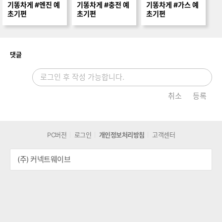
기똥차게 #엔진 예
기똥차게 #충전 예
기똥차게 #가스 예
초기편
초기편
초기편
개
댓글
취소
등록
PC버전
로그인
개인정보처리방침
고객센터
(주) 커넥트웨이브