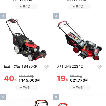
상품설명
상품설명
인
인
3
4
기
기
순
순
위
위
찜
찜
트로이빌트 TB490XP
혼다 LMB22S42
하
하
기
기
40
19
할인률
할인률
상품금액
상품금액
1,929,622원
770,012원
%
할인금액
%
할인금액
1,145,000
621,770
원
원
상품설명
상품설명
인
인
5
6
기
기