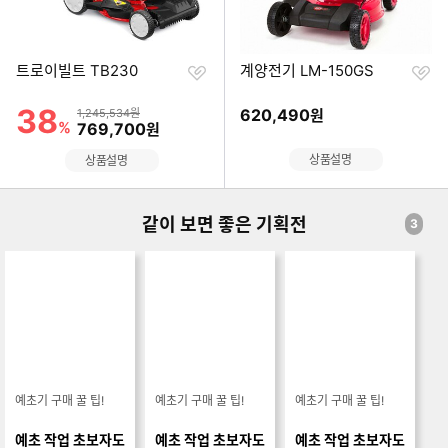
찜
찜
트로이빌트 TB230
계양전기 LM-150GS
하
하
기
기
38
할인률
상품금액
620,490
1,245,534원
원
%
할인금액
769,700
원
상품설명
상품설명
같이 보면 좋은 기획전
3
예초기 구매 꿀 팁!
예초기 구매 꿀 팁!
예초기 구매 꿀 팁!
예초 작업 초보자도
예초 작업 초보자도
예초 작업 초보자도