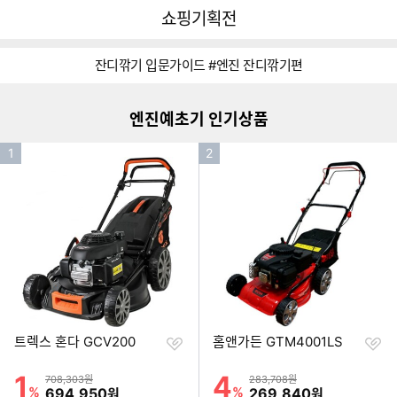
뒤
다
다나와
쇼핑기획전
로
나
가
와
이미지형 상품 목록
기
메
잔디깎기 입문가이드 #엔진 잔디깎기편
인
더보기
잔
디
엔진예초기 인기상품
깍
기
인
인
1
보
2
러
기
기
가
순
순
기
위
위
찜
찜
트렉스 혼다 GCV200
홈앤가든 GTM4001LS
하
하
기
기
1
4
할인률
할인률
상품금액
상품금액
708,303원
283,708원
%
할인금액
%
할인금액
694,950
269,840
원
원