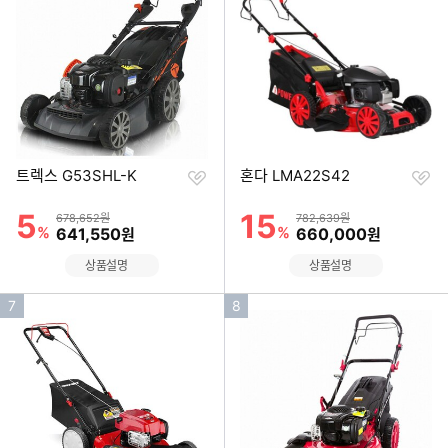
순
순
위
위
찜
찜
트렉스 G53SHL-K
혼다 LMA22S42
하
하
기
기
5
15
할인률
할인률
상품금액
상품금액
678,652원
782,639원
%
할인금액
%
할인금액
641,550
660,000
원
원
상품설명
상품설명
인
인
7
8
기
기
순
순
위
위