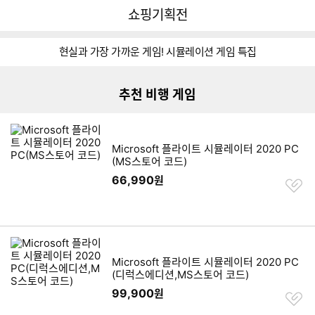
뒤
다
다나와
쇼핑기획전
로
나
가
와
리스트형 상품 목록
기
메
현실과 가장 가까운 게임! 시뮬레이션 게임 특집
인
사
사
번-
번-
추천 비행 게임
1
2
Microsoft 플라이트 시뮬레이터 2020 PC
(MS스토어 코드)
66,990
원
찜
하
기
Microsoft 플라이트 시뮬레이터 2020 PC
(디럭스에디션,MS스토어 코드)
99,900
원
찜
하