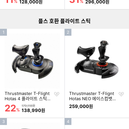
%
할인금액
%
할인금액
128,000
296,000
원
원
플스 호환 플라이트 스틱
인
인
1
2
기
기
순
순
위
위
찜
찜
Thrustmaster T-Flight
Thrustmaster T-Flignt
하
하
Hotas 4 플라이트 스틱
Hotas NEO 에이스컴뱃8
기
기
(기본형)
에디션
22
할인률
상품금액
259,000
179,118원
원
%
할인금액
138,990
원
인
인
3
4
기
기