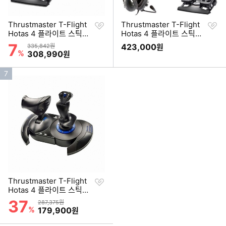
찜
찜
Thrustmaster T-Flight
Thrustmaster T-Flight
하
하
Hotas 4 플라이트 스틱
Hotas 4 플라이트 스틱
기
기
(+러더 페달)
(+러더 페달,헤드셋)
7
할인률
상품금액
423,000
335,842원
원
%
할인금액
308,990
원
인
7
기
순
위
찜
Thrustmaster T-Flight
하
Hotas 4 플라이트 스틱
기
(해외구매)
37
할인률
상품금액
287,375원
%
할인금액
179,900
원