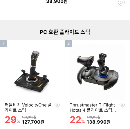
38,900
원
찜
하
이미지형 상품 목록
기
PC 호환 플라이트 스틱
인
인
1
2
기
기
순
순
위
위
찜
찜
터틀비치 VelocityOne 플
Thrustmaster T-Flight
하
하
라이트 스틱
Hotas 4 플라이트 스틱
기
기
(기본형)
29
22
할인률
할인률
상품금액
상품금액
181,319원
179,118원
%
할인금액
%
할인금액
127,700
138,990
원
원