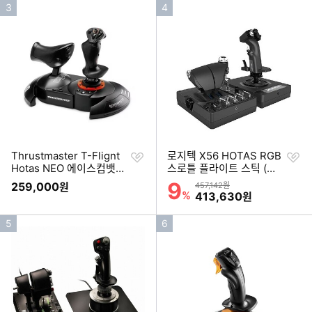
인
인
3
4
기
기
순
순
위
위
찜
찜
Thrustmaster T-Flignt
로지텍 X56 HOTAS RGB
하
하
Hotas NEO 에이스컴뱃8
스로틀 플라이트 스틱 (해
기
기
에디션
외구매)
9
할인률
259,000
상품금액
원
457,142원
%
할인금액
413,630
원
인
인
5
6
기
기
순
순
위
위