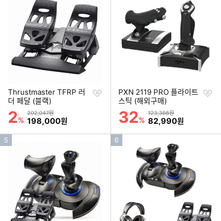
순
순
위
위
찜
찜
Thrustmaster TFRP 러
PXN 2119 PRO 플라이트
하
하
더 페달 (블랙)
스틱 (해외구매)
기
기
2
32
할인률
할인률
상품금액
상품금액
202,047원
123,388원
%
할인금액
%
할인금액
198,000
82,990
원
원
인
인
5
6
기
기
순
순
위
위