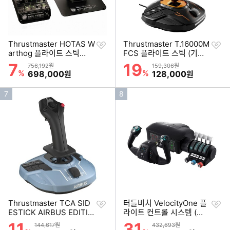
찜
찜
Thrustmaster HOTAS W
Thrustmaster T.16000M
하
하
arthog 플라이트 스틱
FCS 플라이트 스틱 (기본
기
기
(+듀얼 스로틀)
형)
7
19
할인률
할인률
상품금액
상품금액
756,192원
159,306원
%
할인금액
%
할인금액
698,000
128,000
원
원
인
인
7
8
기
기
순
순
위
위
찜
찜
Thrustmaster TCA SID
터틀비치 VelocityOne 플
하
하
ESTICK AIRBUS EDITIO
라이트 컨트롤 시스템 (기
기
기
N (기본형)
본형)
11
31
할인률
할인률
상품금액
상품금액
144,617원
432,693원
이미지형 상품 목록