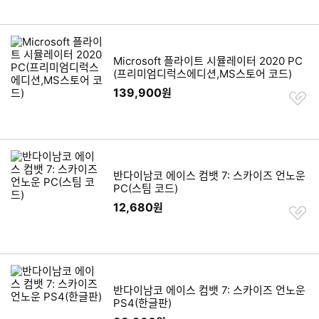
기
Microsoft 플라이트 시뮬레이터 2020 PC
(프리미엄디럭스에디션,MS스토어 코드)
139,900
원
찜
하
기
반다이남코 에이스 컴뱃 7: 스카이즈 언노운
PC(스팀 코드)
12,680
원
찜
하
기
반다이남코 에이스 컴뱃 7: 스카이즈 언노운
PS4(한글판)