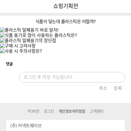
뒤
다
다나와
쇼핑기획전
로
나
가
와
기
메
식품이 닿는데 플라스틱은 어떨까?
인
개
댓글
취소
등록
PC버전
로그인
개인정보처리방침
고객센터
(주) 커넥트웨이브