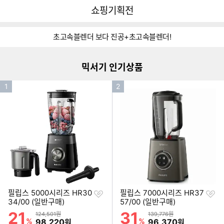
뒤
다
다나와
쇼핑기획전
로
나
가
와
이미지형 상품 목록
기
메
초고속블렌더 보다 진공+초고속블렌더!
인
더보기
진
공
믹서기 인기상품
초
고
인
인
속
1
2
블
기
기
렌
순
순
더
위
위
보
러
가
기
찜
찜
필립스 5000시리즈 HR30
필립스 7000시리즈 HR37
하
하
34/00 (일반구매)
57/00 (일반구매)
기
기
21
31
할인률
할인률
상품금액
상품금액
124,501원
139,776원
%
할인금액
%
할인금액
98,220
96,370
원
원