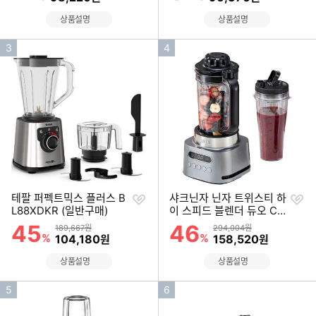
상품설명
상품설명
인
인
3
4
기
기
순
순
위
위
찜
찜
테팔 퍼펙트믹스 플러스 B
샤크닌자 닌자 트위스티 하
하
하
L88XDKR (일반구매)
이 스피드 블렌더 듀오 CB
기
기
151KR
45
46
할인률
할인률
상품금액
상품금액
189,667원
294,004원
%
할인금액
%
할인금액
104,180
158,520
원
원
상품설명
상품설명
인
인
5
6
기
기