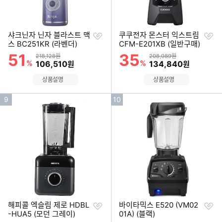
찜
찜
샤크닌자 닌자 블라스트 맥
쿠쿠전자 몬스터 익스트림
하
하
스 BC251KR (라벤더)
CFM-E201XB (일반구매)
기
기
51
35
할인률
할인률
상품금액
상품금액
218,128원
208,089원
%
할인금액
%
할인금액
106,510
134,840
원
원
상품설명
상품설명
인
인
9
10
기
기
순
순
위
위
찜
찜
해피콜 엑슬림 제로 HDBL
바이타믹스 E520 (VM02
하
하
-HUA5 (모던 그레이)
01A) (블랙)