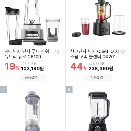
순
순
위
위
찜
찜
샤크닌자 닌자 푸디 파워
샤크닌자 닌자 Quiet IQ 저
하
하
뉴트리 듀오 CB100
소음 고속 블렌더 QX201K
기
기
R
19
44
할인률
할인률
상품금액
상품금액
128,806원
426,669원
%
할인금액
%
할인금액
103,190
238,360
원
원
상품설명
상품설명
인
인
7
8
기
기
순
순
위
위