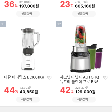
기
기
36
23
할인률
할인률
상품금액
상품금액
311,881원
786,086원
%
할인금액
%
할인금액
197,000
605,160
원
원
상품설명
상품설명
인
인
11
12
기
기
순
순
위
위
찜
찜
테팔 미니믹스 BL1601KR
샤크닌자 닌자 AUTO-IQ
하
하
뉴트리 블렌더 프로 BN50
기
기
0KR
44
42
할인률
할인률
상품금액
상품금액
73,304원
225,377원
%
할인금액
%
할인금액
40,850
129,000
원
원
상품설명
상품설명