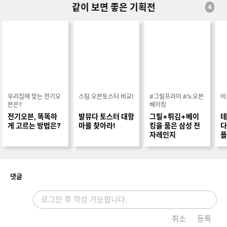
같이 보면 좋은 기획전
4
우리집에 맞는 전기오
스팀 오븐토스터 비교!
#그릴프라이 #노오븐
어
븐은?
베이킹
전기오븐, 똑똑하
발뮤다 토스터 대항
그릴+튀김+베이
테
게 고르는 방법은?
마를 찾아라!
킹을 품은 삼성 전
다
자레인지
플
개
댓글
취소
등록