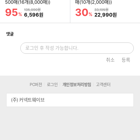
하
하
500매(16개(8,000매))
매(10개(2,000매))
기
기
95
30
할인률
할인률
상품금액
상품금액
135,090원
33,195원
%
할인금액
%
할인금액
6,596
22,990
원
원
개
댓글
취소
등록
PC버전
로그인
개인정보처리방침
고객센터
(주) 커넥트웨이브