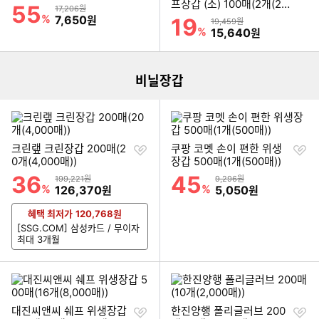
기
하
프장갑 (소) 100매(2개(20
55
할인률
상품금액
17,206원
기
0매))
%
할인금액
7,650
원
19
할인률
상품금액
19,459원
이미지형 상품 목록
%
할인금액
15,640
원
더보기
비닐장갑
찜
찜
크린랲 크린장갑 200매(2
쿠팡 코멧 손이 편한 위생
하
하
0개(4,000매))
장갑 500매(1개(500매))
기
기
36
45
할인률
할인률
상품금액
상품금액
199,221원
9,296원
%
할인금액
%
할인금액
126,370
5,050
원
원
혜택 최저가
120,768
원
[SSG.COM] 삼성카드 / 무이자
최대 3개월
찜
찜
대진씨앤씨 쉐프 위생장갑
한진양행 폴리글러브 200