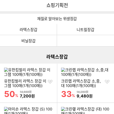
뒤
다
다나와
쇼핑기획전
로
나
가
와
기
메
재질로 알아보는 위생장갑
인
라텍스장갑
니트릴장갑
이미지형 상품 목록
비닐장갑
더보기
라텍스장갑
찜
찜
유한킴벌리 라텍스 장갑 이
크린랩 라텍스장갑 소,중,
하
하
그잼 100매(1개(100매))
대 100매(1개(100매))
기
기
50
33
할인률
할인률
상품금액
상품금액
14,668원
14,280원
%
할인금액
%
할인금액
7,200
9,480
원
원