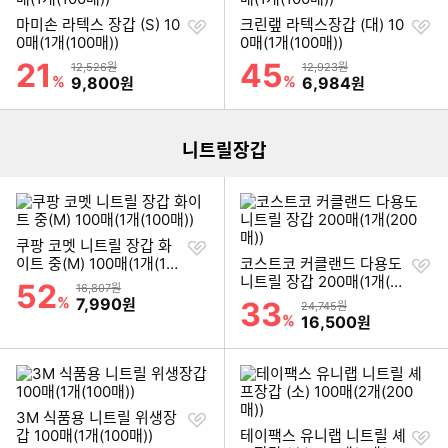
찜
찜
마미손 라텍스 장갑 (S) 10
크린랲 라텍스장갑 (대) 10
하
하
0매(1개(100매))
0매(1개(100매))
기
기
21
45
할인률
할인률
상품금액
상품금액
12,526원
12,923원
이미지형 상품 목록
%
할인금액
%
할인금액
9,800
6,984
원
원
더보기
니트릴장갑
찜
쿠팡 코멧 니트릴 장갑 화
하
찜
이트 중(M) 100매(1개(100
코스트코 커클랜드 다용도
기
하
매))
니트릴 장갑 200매(1개(20
52
할인률
상품금액
16,807원
기
0매))
%
할인금액
7,990
원
33
할인률
상품금액
24,745원
%
할인금액
16,500
원
찜
3M 식품용 니트릴 위생장
하
찜
갑 100매(1개(100매))
테이팩스 유니랩 니트릴 셰