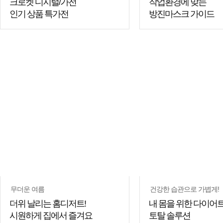
크로켓 디지털/가전
작업환경에 맞는
인기 상품 특가전
방진마스크 가이드
쇼핑
쇼핑
꿀팁
꿀팁
무더운 여름
건강한 습관으로 가볍게!
더위 날리는 홈디저트!
내 몸을 위한 다이어
시원하게 집에서 즐겨요
토탈 솔루션