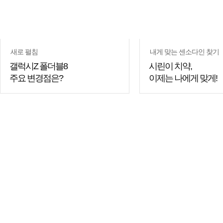
새로 펼침
내게 맞는 센소다인 찾기
갤럭시Z 폴더블8
시린이 치약,
주요 변경점은?
이제는 나에게 맞게!
쇼핑
쇼핑
꿀팁
꿀팁