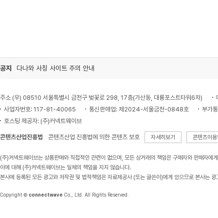
공지
다나와 사칭 사이트 주의 안내
주소 (우) 08510 서울특별시 금천구 벚꽃로 298, 17층(가산동, 대륭포스트타워6차)
사업자번호: 117-81-40065
통신판매업: 제2024-서울금천-0848호
부가통
호스팅 제공자: (주)커넥트웨이브
콘텐츠산업진흥법
콘텐츠산업 진흥법에 의한 콘텐츠 보호
자세히보기
콘텐츠이용
(주)커넥트웨이브는 상품판매와 직접적인 관련이 없으며, 모든 상거래의 책임은 구매자와 판매자에게
이에 대해 (주)커넥트웨이브는 일체의 책임을 지지 않습니다.
본사에 등록된 모든 광고와 저작권 및 법적책임은 자료제공사 (또는 글쓴이)에게 있으므로 본사는 광
Copyright ©
connectwave
Co., Ltd. All Rights Reserved.