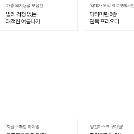
해충 퇴치용품 모음전
역대가 오직 크로켓에서만
벌레 걱정 없는
닥터마틴 8종
쾌적한 여름나기
단독 프리오더
쇼핑
꿀팁
지금 구매할 타이밍
방진마스크 구매팁!