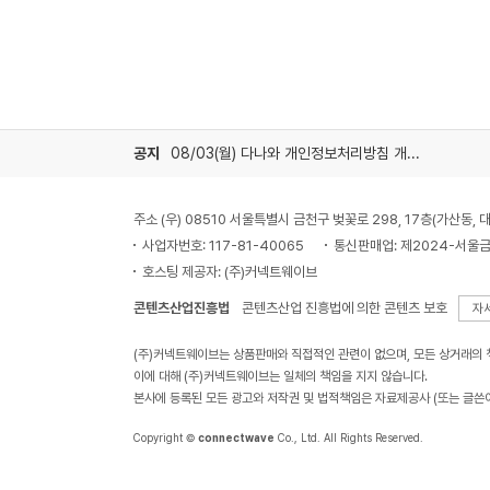
공지
08/03(월) 다나와 개인정보처리방침 개정 안내
주소 (우) 08510 서울특별시 금천구 벚꽃로 298, 17층(가산동
사업자번호: 117-81-40065
통신판매업: 제2024-서울금
호스팅 제공자: (주)커넥트웨이브
콘텐츠산업진흥법
콘텐츠산업 진흥법에 의한 콘텐츠 보호
자
(주)커넥트웨이브는 상품판매와 직접적인 관련이 없으며, 모든 상거래의
이에 대해 (주)커넥트웨이브는 일체의 책임을 지지 않습니다.
본사에 등록된 모든 광고와 저작권 및 법적책임은 자료제공사 (또는 글쓴
Copyright ©
connectwave
Co., Ltd. All Rights Reserved.