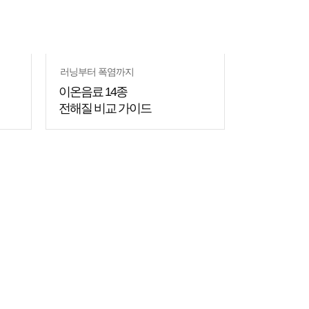
러닝부터 폭염까지
이온음료 14종
전해질 비교 가이드