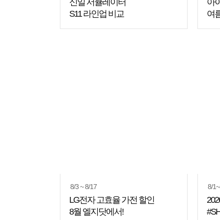
신일 서큘레이터
아이
S11 라인업 비교
여
8/3 ~ 8/17
8/1~
LG전자 고효율 가전 할인
202
8월 엘지닷에서!
#S