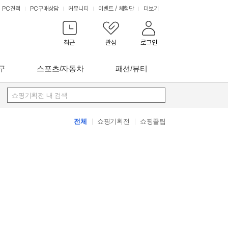
PC견적
PC구매상담
커뮤니티
이벤트
/
체험단
더보기
최근
관심
로그인
구
스포츠/자동차
패션/뷰티
쇼핑기획전 내 검색
전체
쇼핑기획전
쇼핑꿀팁
쇼핑
꿀팁