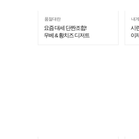
품절대란
내게
요즘 대세 단짠조합!
시린
우베 & 황치즈 디저트
이제
쇼핑
쇼핑
꿀팁
꿀팁