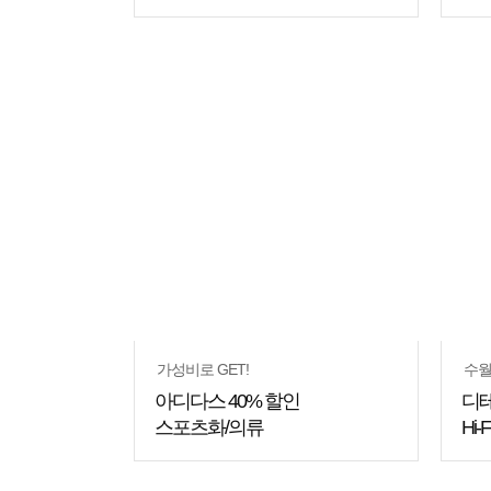
쇼핑
꿀팁
가성비로 GET!
수월
아디다스 40% 할인
디
스포츠화/의류
Hi-