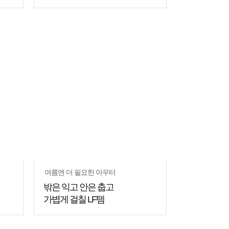
여름엔 더 필요한 아우터
밖은 익고 안은 춥고
가볍게 걸칠 LF템