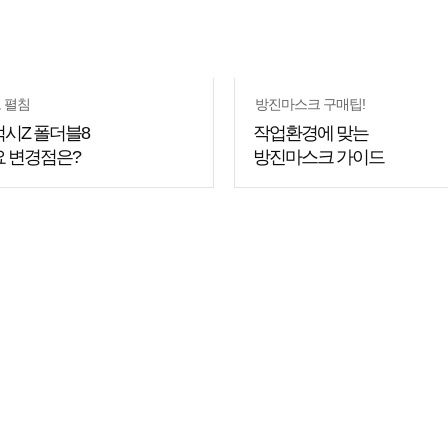
 펼침
방진마스크 구매팁!
시Z 폴더블8
작업환경에 맞는
 변경점은?
방진마스크 가이드