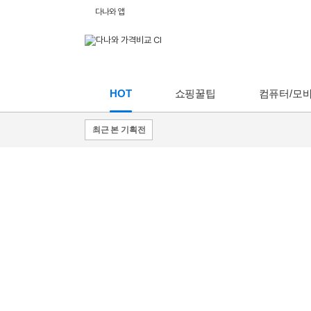
다나와 앱
HOT
쇼핑꿀팁
컴퓨터/모
최근 본 기획전
쇼핑
꿀팁