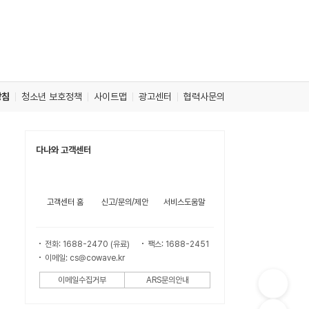
방침
청소년 보호정책
사이트맵
광고센터
협력사문의
다나와 고객센터
고객센터 홈
신고/문의/제안
서비스도움말
전화: 1688-2470 (유료)
팩스: 1688-2451
이메일: cs@cowave.kr
이메일수집거부
ARS문의안내
컨
텐