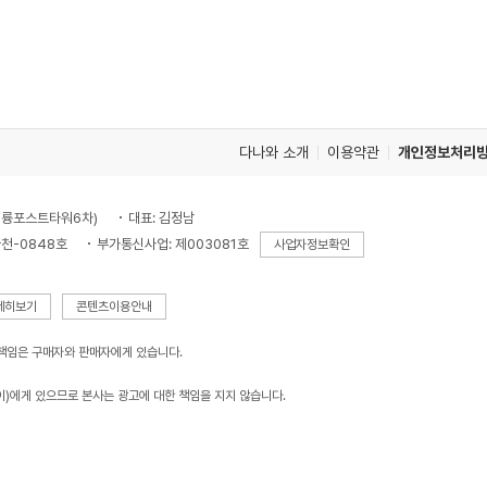
다나와 소개
이용약관
개인정보처리
, 대륭포스트타워6차)
대표: 김정남
천-0848호
부가통신사업: 제003081호
사업자정보확인
세히보기
콘텐츠이용안내
 책임은 구매자와 판매자에게 있습니다.
이)에게 있으므로 본사는 광고에 대한 책임을 지지 않습니다.