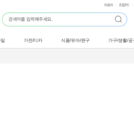
자동차
조립PC
바일
가전/디카
식품/유아/완구
가구/생활/공
쇼핑
꿀팁