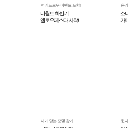
럭키드로우 이벤트 포함!
온라
디월트 하반기
소니
옐로우페스타 시작!
카메
쇼핑
꿀팁
내게 맞는 모델 찾기
뒷자