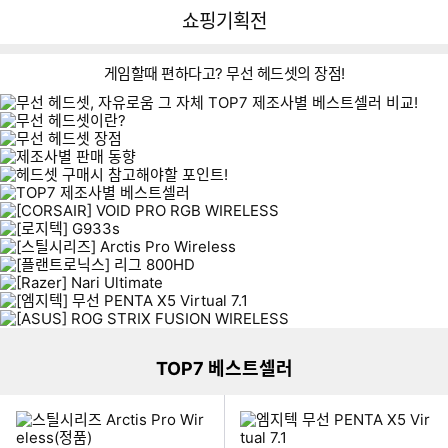
뒤
다
다나와
쇼핑기획전
로
나
가
와
기
메
게임할때 편하다고? 무선 헤드셋의 장점!
인
이미지형 상품 목록
TOP7 베스트셀러