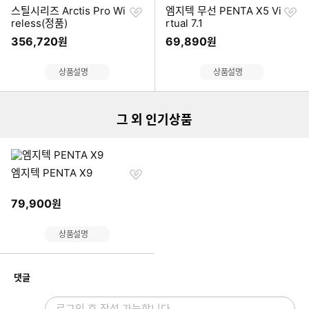
찜
찜
스틸시리즈 Arctis Pro Wi
엠지텍 무선 PENTA X5 Vi
하
하
reless(정품)
rtual 7.1
기
기
356,720
69,890
원
원
이미지형 상품 목록
상품설명
상품설명
그 외 인기상품
찜
엠지텍 PENTA X9
하
기
79,900
원
상품설명
개
댓글