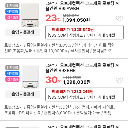
LG전자 오브제컬렉션 코드제로 로보킹 AI
기 349x103x349mm 스테이션 600x147x500mm
올인원 B95AWBH
23
할인률
상품금액
1,820,101원
찜
%
할인금액
1,394,050
원
하
기
혜택 최저가
1,328,840
원
[SSG.COM] 삼성카드 / 무이자 최대 3개월
로봇청소기 / 흡입+물걸레 / 센서:LDS,3D인식,카메라,자이로,적외
정
선IR,초음파,범퍼 / 흡입력:10,000Pa / AI사물인식 / 문턱넘기:2c
보
m / 카펫부스트 / 물걸레리프팅 / 물걸레:회전형 / [스테이션] / 먼
펼
지비움 / 걸레세척(냉수) / 걸레건조(온풍) / 세제투입 / 플레이트분
치
LG전자 오브제컬렉션 코드제로 로보킹 AI
리 / 자동급수 / 자동충전 / [규격] / 색상:카밍베이지 / 무게:4.13kg
기
올인원 B93BHB
/ 크기(가로x세로x깊이): 청소기 355x106x355mm 스테이션 41
30
할인률
상품금액
1,855,473원
찜
1x497x441mm
%
할인금액
1,298,030
원
하
기
혜택 최저가
1,233,246
원
[SSG.COM] 삼성카드 / 무이자 최대 3개월
로봇청소기 / 흡입+물걸레 / 센서:3D인식,ToF,범퍼,카메라,자이로,
정
초음파,LDS,적외선IR / 흡입력:8,000Pa / 문턱넘기:2cm / 카펫부
보
스트 / 물걸레리프팅 / 물걸레:회전형 / [스테이션] / 걸레건조(온풍)
펼
/ 플레이트분리 / 걸레세척(냉수) / 먼지비움 / 세제투입 / 자동급수
치
LG전자 오브제컬렉션 코드제로 로보킹 AI