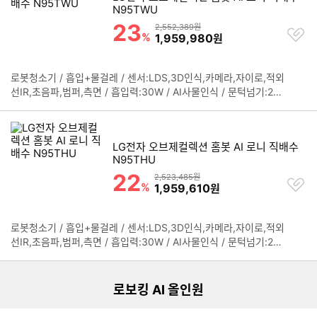
보
N95TWU
이): 청소기 349x103x349mm 스테이션 415x570x450mm
기
23
할인률
상품금액
2,552,389원
찜
%
할인금액
1,959,980
원
하
기
로봇청소기 / 흡입+물걸레 / 센서:LDS,3D인식,카메라,자이로,적외
정
선IR,초음파,범퍼,측면 / 흡입력:30W / AI사물인식 / 문턱넘기:2c
보
m / 카펫부스트 / 100℃무빙스팀 / 물걸레리프팅 / 물걸레:회전형
펼
/ 물걸레확장암 / [스테이션] / 먼지비움 / 걸레세척(온수) / 걸레건
치
조(온풍) / 직배수 / 물걸레100℃스팀살균 / 자동충전 / 자동도어닫
기
LG전자 오브제컬렉션 홈봇 AI 로니 직배수
힘 / 스테이션컨디셔닝 / [규격] / 색상:에센스그라파이트 / 무게:4.
N95THU
7kg / 스테이션 색상: 카밍베이지 / 크기(가로x세로x깊이): 청소기
22
할인률
349x103x349mm 스테이션 600x147x500mm
상품금액
2,523,485원
찜
%
할인금액
1,959,610
원
하
기
로봇청소기 / 흡입+물걸레 / 센서:LDS,3D인식,카메라,자이로,적외
정
리스트형 상품 목록
선IR,초음파,범퍼,측면 / 흡입력:30W / AI사물인식 / 문턱넘기:2c
보
m / 카펫부스트 / 100℃무빙스팀 / 물걸레리프팅 / 물걸레:회전형
펼
/ 물걸레확장암 / [스테이션] / 먼지비움 / 걸레세척(온수) / 걸레건
치
조(온풍) / 직배수 / 물걸레100℃스팀살균 / 자동충전 / 자동도어닫
기
로보킹 AI 올인원
힘 / 스테이션컨디셔닝 / [규격] / 색상:에센스그라파이트 / 무게:4.
7kg / 스테이션 색상: 에센스화이트 / 크기(가로x세로x깊이): 청소