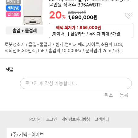
/ 자동충전 / [규격] / 색상:에센스화이트 / 무게:4.13kg / 크기(가로
기
올인원 직배수 B95AWBTH
x세로x깊이): 청소기 355x106x355mm 스테이션 355x497x4
20
할인률
상품금액
2,123,901원
찜
41mm
%
할인금액
1,690,000
원
하
기
혜택 최저가
1,656,000
원
[하이마트] 삼성카드 / 무이자 최대 6개월
로봇청소기 / 흡입+물걸레 / 센서:범퍼,카메라,자이로,초음파,LDS,
정
적외선IR,3D인식,ToF / 흡입력:10,000Pa / 문턱넘기:2cm / 카펫
보
부스트 / 물걸레리프팅 / 물걸레:회전형 / [스테이션] / 걸레건조(온
펼
풍) / 플레이트분리 / 걸레세척(냉수) / 직배수 / 먼지비움 / 세제투
치
입 / 자동충전 / [규격] / 색상:카밍베이지 / 무게:4.13kg / 크기(가
개
기
댓글
로x세로x깊이): 청소기 355x106x355mm 스테이션 411x497x
441mm
취소
등록
PC버전
로그인
개인정보처리방침
고객센터
(주) 커넥트웨이브