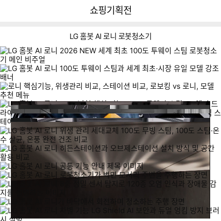
뒤
다
다나와
쇼핑기획전
로
나
가
와
기
메
LG 홈봇 AI 로니 로봇청소기
인
로
위
스
니
로
생
모
테
핵
보
관
델
이
심
킹
리
추
션
기
v
비
천
비
능
s
교
교
로
니