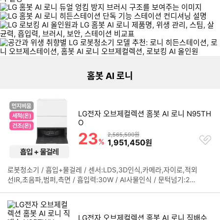
리스트형 상품 목록
로
로
L
니
L
니
G
히
G
오
홈
든
홈봇 AI 로니
로
브
봇
스
보
제
A
테
킹
스
I
이
A
테
로
션
I
이
LG전자 오브제컬렉션 홈봇 AI 로니 N95TH
니
상
올
션
O
오
품
인
상
23
할인률
브
상품금액
보
2,565,590원
찜
원
품
%
할인금액
1,951,450
원
제
기
하
모
보
컬
기
델
기
렉
리
션
로봇청소기 / 흡입+물걸레 / 센서:LDS,3D인식,카메라,자이로,적외
스
정
모
선IR,초음파,범퍼,측면 / 흡입력:30W / AI사물인식 / 문턱넘기:2c
트
보
델
m / 카펫부스트 / 100℃무빙스팀 / 물걸레리프팅 / 물걸레:회전형
보
펼
리
/ 물걸레확장암 / [스테이션] / 먼지비움 / 걸레세척(온수) / 걸레건
기
치
스
조(온풍) / 물걸레100℃스팀살균 / 자동충전 / 자동도어닫힘 / [규
기
트
LG전자 오브제컬렉션 홈봇 AI 로니 직배수
격] / 색상:에센스그라파이트 / 무게:4.7kg / 크기(가로x세로x깊