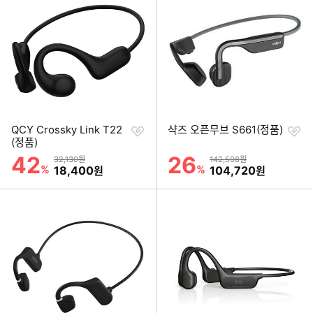
찜
찜
QCY Crossky Link T22
샥즈 오픈무브 S661(정품)
하
하
(정품)
기
기
42
26
할인률
할인률
상품금액
상품금액
32,130원
142,508원
%
할인금액
%
할인금액
18,400
104,720
원
원