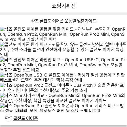
뒤
다
다나와
쇼핑기획전
로
나
가
와
기
메
샥즈 골전도 이어폰 운동별 맞춤가이드
인
쇼핑기획전 네비게이션
이미지형 상품 목록
골전도 이어폰