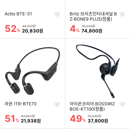
찜
찜
Actto BTE-31
Britz 브리츠인터내셔널 B
하
하
Z-BONE9 PLUS(정품)
기
기
52
4
할인률
할인률
상품금액
상품금액
44,307원
78,236원
%
할인금액
%
할인금액
20,830
74,800
원
원
찜
찜
라온 ITB-BTE70
아이온코리아 BOSSWIZ
하
하
BOS-KT100(정품)
기
기
51
49
할인률
할인률
상품금액
상품금액
44,852원
75,540원
%
할인금액
%
할인금액
21,938
37,800
원
원