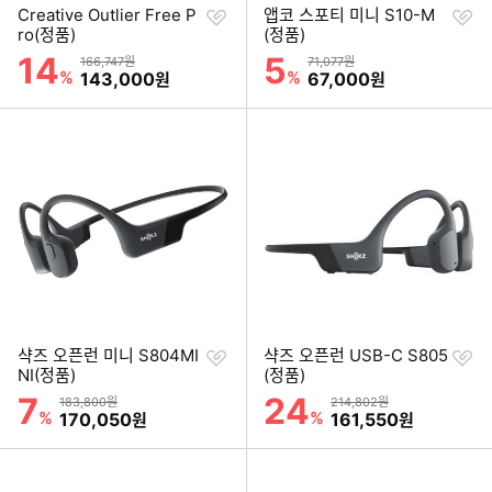
찜
찜
Creative Outlier Free P
앱코 스포티 미니 S10-M
하
하
ro(정품)
(정품)
기
기
14
5
할인률
할인률
상품금액
상품금액
166,747원
71,077원
%
할인금액
%
할인금액
143,000
67,000
원
원
찜
찜
샥즈 오픈런 미니 S804MI
샥즈 오픈런 USB-C S805
하
하
NI(정품)
(정품)
기
기
7
24
할인률
할인률
상품금액
상품금액
183,800원
214,802원
%
할인금액
%
할인금액
170,050
161,550
원
원