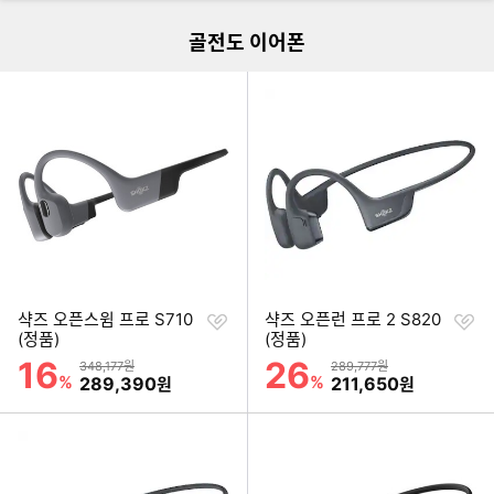
골전도 이어폰
찜
찜
샥즈 오픈스윔 프로 S710
샥즈 오픈런 프로 2 S820
하
하
(정품)
(정품)
기
기
16
26
할인률
할인률
상품금액
상품금액
348,177원
289,777원
%
할인금액
%
할인금액
289,390
211,650
원
원