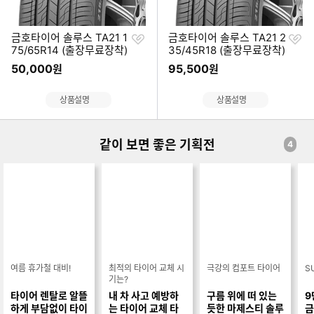
찜
찜
금호타이어 솔루스 TA21 1
금호타이어 솔루스 TA21 2
하
하
75/65R14 (출장무료장착)
35/45R18 (출장무료장착)
기
기
50,000
95,500
원
원
상품설명
상품설명
같이 보면 좋은 기획전
4
여름 휴가철 대비!
최적의 타이어 교체 시
극강의 컴포트 타이어
S
기는?
타이어 렌탈로 알뜰
내 차 사고 예방하
구름 위에 떠 있는
9
하게 부담없이 타이
는 타이어 교체 타
듯한 마제스티 솔루
금