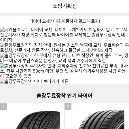
뒤
다
다나와
쇼핑기획전
로
나
가
와
기
메
타이어 교체? 이제 이동하지 말고 부르자!
인
이미지형 상품 목록
출
더보기
장
무
출장무료장착 인기 타이어
료
장
인
인
1
착
2
타
기
기
이
순
순
어
위
위
보