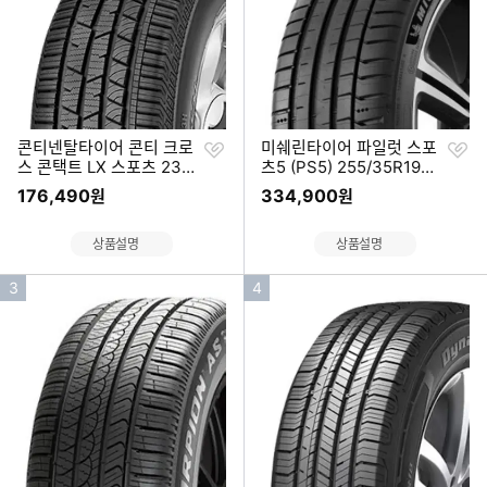
러
가
기
찜
찜
콘티넨탈타이어 콘티 크로
미쉐린타이어 파일럿 스포
하
하
스 콘택트 LX 스포츠 235/
츠5 (PS5) 255/35R19
기
기
55R19 (출장무료장착)
(출장무료장착)
176,490
334,900
원
원
상품설명
상품설명
인
인
3
4
기
기
순
순
위
위