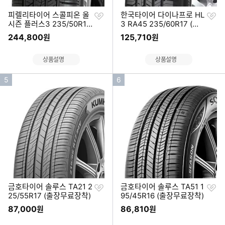
찜
찜
피렐리타이어 스콜피온 올
한국타이어 다이나프로 HL
하
하
시즌 플러스3 235/50R19
3 RA45 235/60R17 (출
기
기
(출장무료장착)
장무료장착)
244,800
125,710
원
원
상품설명
상품설명
인
인
5
6
기
기
순
순
위
위
찜
찜
금호타이어 솔루스 TA21 2
금호타이어 솔루스 TA51 1
하
하
25/55R17 (출장무료장착)
95/45R16 (출장무료장착)
기
기
87,000
86,810
원
원