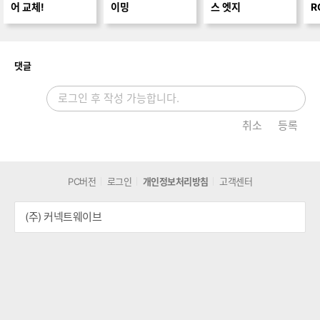
어 교체!
이밍
스 엣지
R
개
댓글
취소
등록
PC버전
로그인
개인정보처리방침
고객센터
(주) 커넥트웨이브