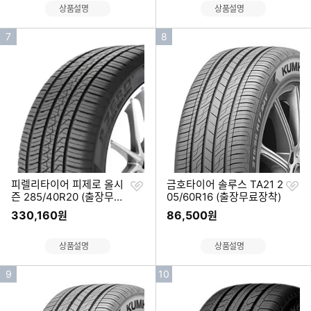
상품설명
상품설명
인
인
7
8
기
기
순
순
위
위
찜
찜
피렐리타이어 피제로 올시
금호타이어 솔루스 TA21 2
하
하
즌 285/40R20 (출장무료
05/60R16 (출장무료장착)
기
기
장착)
330,160
86,500
원
원
상품설명
상품설명
인
인
9
10
기
기
순
순