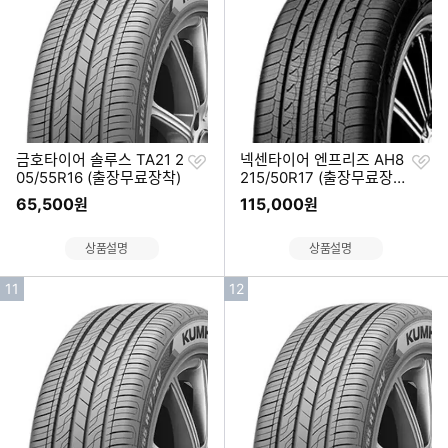
위
위
찜
찜
금호타이어 솔루스 TA21 2
넥센타이어 엔프리즈 AH8
하
하
05/55R16 (출장무료장착)
215/50R17 (출장무료장
기
기
착)
65,500
115,000
원
원
상품설명
상품설명
인
인
11
12
기
기
순
순
위
위