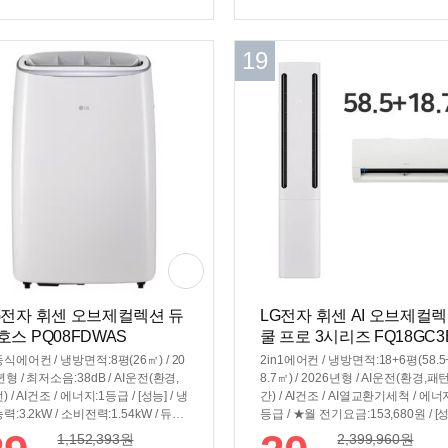
40x295mm, 754x308x189mm
19
G전자 휘센 오브제컬렉션 듀
LG전자 휘센 AI 오브제컬
호스 PQ08FDWAS
쿨 프로 3시리즈 FQ18GC3
2 (공식인증 설치)
식에어컨 / 냉방면적:8평(26㎡) / 20
2in1에어컨 / 냉방면적:18+6평(58.5
년형 / 최저소음:38dB / AI운전(환경,
8.7㎡) / 2026년형 / AI운전(환경,패
) / AI건조 / 에너지:1등급 / [성능] / 냉
간) / AI건조 / AI열교환기세척 / 에너
력:3.2kW / 소비전력:1.54kW / 듀얼
등급 / ★월 전기요금:153,680원 / [
터 / [편의] / 스마트폰제어 / 자기진
/ 냉방능력:7.2kW / 소비전력:2.4kW 
1,152,393
원
2,399,960
원