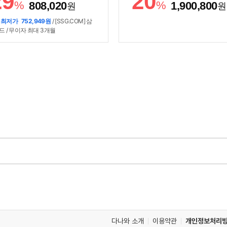
29
20
/ 기능업데이트 / 자가증발 / 배기덕트
얼인버터 / [편의] / 셀프청소가능 / 
%
%
808,020
1,900,800
원
원
) / [규격] / 무게:30kg / 설치높이: 89
트폰제어 / 자기진단 / 기능업데이트 /
52cm / 크기(가로x세로x깊이): 493x7
격] / 크기(가로x세로x깊이): 350x17
 최저가
752,949원
/ [SSG.COM] 삼
x496mm
288mm, 754x308x189mm
드 / 무이자 최대 3개월
다나와 소개
이용약관
개인정보처리