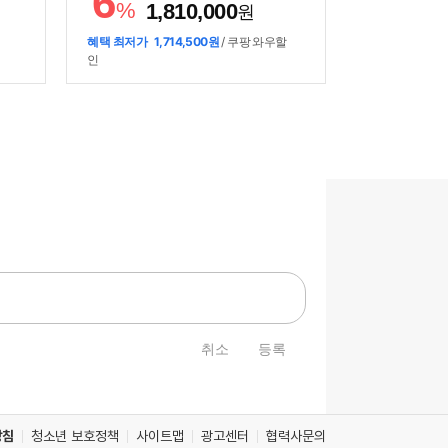
6
스마
마트폰제어 / 열교환기세척 / 자기진단 /
%
1,810,000
원
 [규
기능업데이트 / [규격] / 크기(가로x세로x
95x
깊이): 350x1820x300mm, 754x308x18
혜택 최저가
1,714,500원
/ 쿠팡 와우할
9mm
인
취소
등록
방침
청소년 보호정책
사이트맵
광고센터
협력사문의