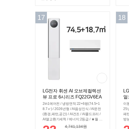
17
18
LG전자 휘센 AI 오브제컬렉션
L
뷰 프로 6시리즈 FQ22GV6EA
얼
2 (공식인증 설치)
2in1에어컨 / 냉방면적:22+6평(74.5+1
이동
8.7㎡) / 2026년형 / AI음성인식 / AI운전
25
(환경,패턴,공간) / AI건조 / AI콜드프리 /
패턴
AI열교환기세척 / 에너지:2등급 / ★월 전
방능
기요금:162,370원 / [성능] / 냉방능력:8.
인버
4,741,134
원