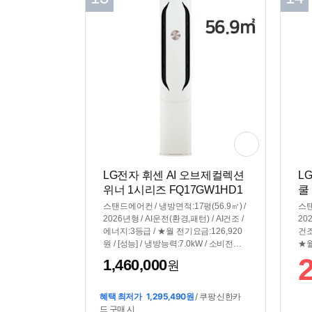
LG전자 휘센 AI 오브제컬렉션
L
위너 1시리즈 FQ17GW1HD1
쿨
(공식인증 설치)
1
스탠드에어컨 / 냉방면적:17평(56.9㎡) /
스탠
2026년형 / AI운전(환경,패턴) / AI건조 /
20
에너지:3등급 / ★월 전기요금:126,920
건조
원 / [성능] / 냉방능력:7.0kW / 소비전력:
★월
2.35kW / 듀얼인버터 / [편의] / 스마트폰
능력
1,460,000
원
제어 / 열교환기세척 / 자기진단 / 기능업
버터
데이트 / [규격] / 크기(가로x세로x깊이):
제어
350x1820x300mm
크기
혜택 최저가
1,295,490원
/ 쿠팡 신한카
mm
드 구매 시