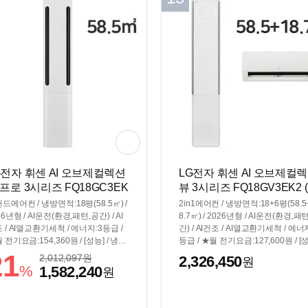
G전자 휘센 AI 오브제컬렉션
LG전자 휘센 AI 오브제컬
 프로 3시리즈 FQ18GC3EK
뷰 3시리즈 FQ18GV3EK2 (
 (공식인증 설치)
도권)기본설치비 포함)
드에어컨 / 냉방면적:18평(58.5㎡) /
2in1에어컨 / 냉방면적:18+6평(58.5
26년형 / AI운전(환경,패턴,공간) / AI
8.7㎡) / 2026년형 / AI운전(환경,패
 / AI열교환기세척 / 에너지:3등급 /
간) / AI건조 / AI열교환기세척 / 에너
 전기요금:154,360원 / [성능] / 냉방
등급 / ★월 전기요금:127,600원 / [
:7.2kW / 소비전력:2.4kW / 듀얼인
/ 냉방능력:7.2kW / 소비전력:2.1kW 
21
2,012,097
원
2,326,450
원
 / [편의] / 셀프청소가능 / 스마트폰
얼인버터 / [편의] / 간접냉방(유풍) /
%
1,582,240
원
 / 자기진단 / 기능업데이트 / [규격] /
청소가능 / 스마트폰제어 / UV-LED
(가로x세로x깊이): 350x1795x288
균 / 자기진단 / 기능업데이트 / 인체
/ [규격] / 크기(가로x세로x깊이): 350