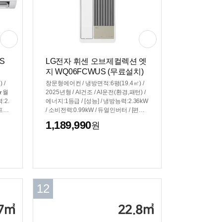
S
LG전자 휘센 오브제컬렉션 엣
지 WQ06FCWUS (무료설치)
 /
창문형에어컨 / 냉방면적:6평(19.4㎡) /
 ★월
2025년형 / AI건조 / AI운전(환경,패턴) /
:2.
에너지:1등급 / [성능] / 냉방능력:2.36kW
셀프청
/ 소비전력:0.99kW / 듀얼인버터 / [편의]
규
/ 자가증발 / 스마트폰제어 / 기능업데이
1,189,990
원
7x1
트 / 자기진단 / [규격] / 설치높이:105~15
0cm / 제습량: 34L / 크기(가로x세로x깊
이): 329x925x259mm
12