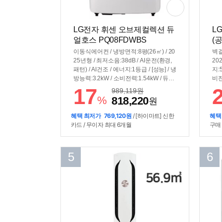
LG전자 휘센 오브제컬렉션 듀
L
얼호스 PQ08FDWBS
(
이동식에어컨 / 냉방면적:8평(26㎡) / 20
벽걸
25년형 / 최저소음:38dB / AI운전(환경,
20
패턴) / AI건조 / 에너지:1등급 / [성능] / 냉
지:
방능력:3.2kW / 소비전력:1.54kW / 듀얼
비전
인버터 / [편의] / 기능업데이트 / 자기진
접냉
17
989,119
원
단 / 배기덕트(포함) / 자가증발 / 스마트
세척
%
818,220
원
폰제어 / [규격] / 무게:30kg / 설치높이: 8
로x
9~252cm / 크기(가로x세로x깊이): 493x
혜택 최저가
769,120원
/ [하이마트] 신한
혜택
773x496mm
카드 / 무이자 최대 6개월
구매
5
6