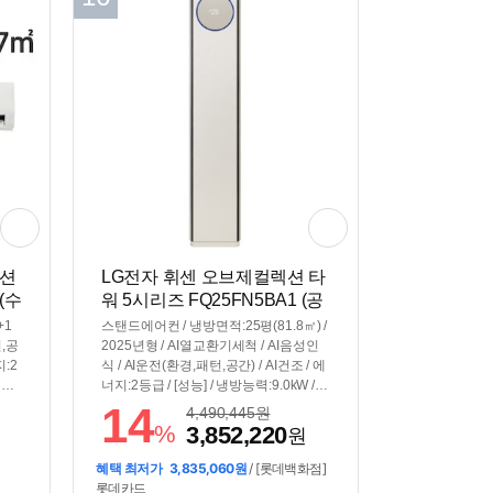
렉션
LG전자 휘센 오브제컬렉션 타
(수
워 5시리즈 FQ25FN5BA1 (공
식인증 설치)
+1
스탠드에어컨 / 냉방면적:25평(81.8㎡) /
턴,공
2025년형 / AI열교환기세척 / AI음성인
지:2
식 / AI운전(환경,패턴,공간) / AI건조 / 에
성능]
너지:2등급 / [성능] / 냉방능력:9.0kW /
/ 듀
소비전력:2.28kW / 듀얼인버터 / [편의] /
14
4,490,445
원
 셀프
스마트폰제어 / 인체감지 / 간접냉방(유
%
3,852,220
원
 팬살
풍) / 기능업데이트 / 자기진단 / UV-LED
감지
팬살균 / 셀프청소가능 / [규격] / 크기(가
혜택 최저가
3,835,060원
/ [롯데백화점]
x18
로x세로x깊이): 380x1915x295mm
롯데카드