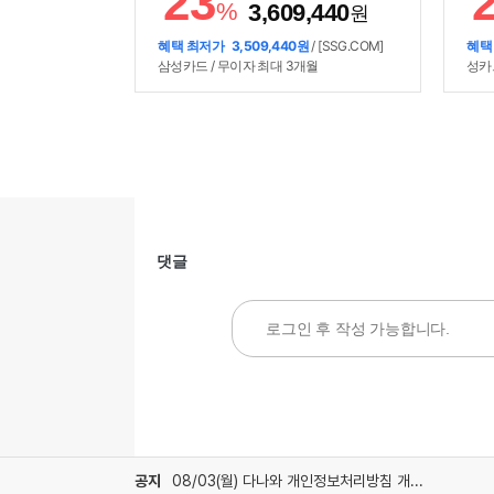
23
2kW / 소비전력:2.5kW / 듀얼인버터 /
단 
%
3,609,440
원
[청정] / 알러지청정필터 / 음이온, 이오나
(포함
이저 / [편의] / 스마트폰제어 / 인체감지 /
~2
혜택 최저가
3,509,440원
/ [SSG.COM]
혜택
간접냉방(유풍) / 기능업데이트 / 자기진
73
삼성카드 / 무이자 최대 3개월
성카
단 / UV-LED 팬살균 / 셀프청소가능 / [규
격] / 크기(가로x세로x깊이): 350x1840x
295mm, 799x307x235mm
댓글
공지
08/03(월) 다나와 개인정보처리방침 개정 안내