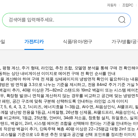
자동차
조립PC
바일
가전/디카
식품/유아/완구
가구/생활/공