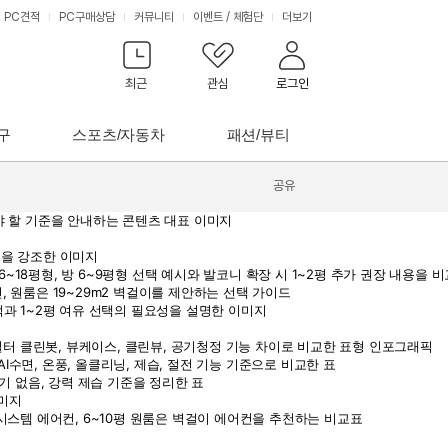
PC견적
PC구매상담
커뮤니티
이벤트
/
체험단
더보기
최근
관심
로그인
구
스포츠/자동차
패션/뷰티
공유