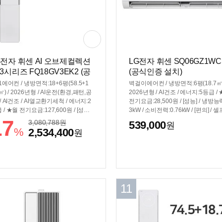
G전자 휘센 AI 오브제컬렉션
LG전자 휘센 SQ06GZ1WC
 3시리즈 FQ18GV3EK2 (공
(공식인증 설치)
인증 설치)
n1에어컨 / 냉방면적:18+6평(58.5+1
벽걸이에어컨 / 냉방면적:6평(18.7㎡)
7㎡) / 2026년형 / AI운전(환경,패턴,공
2026년형 / AI건조 / 에너지:5등급 /
 / AI건조 / AI열교환기세척 / 에너지:2
전기요금:28,500원 / [성능] / 냉방능력
 / ★월 전기요금:127,600원 / [성능]
3kW / 소비전력:0.76kW / [편의] / 
냉방능력:7.2kW / 소비전력:2.1kW / 듀
소가능 / 스마트폰제어 / 자기진단 / [
17
3,080,788
원
539,000
원
버터 / [편의] / UV-LED 팬살균 / 셀
격] / 크기(가로x세로x깊이): 778x27
%
2,534,400
원
소가능 / 스마트폰제어 / 인체감지 /
97mm
냉방(유풍) / 기능업데이트 / 자기진
/ [규격] / 크기(가로x세로x깊이): 350x
40x295mm, 754x308x189mm
11