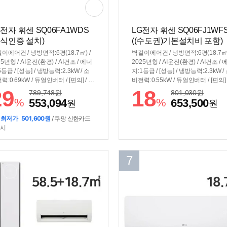
G전자 휘센 SQ06FA1WDS
LG전자 휘센 SQ06FJ1WF
공식인증 설치)
((수도권)기본설치비 포함)
이에어컨 / 냉방면적:6평(18.7㎡) /
벽걸이에어컨 / 냉방면적:6평(18.7㎡)
25년형 / AI운전(환경) / AI건조 / 에너
2025년형 / AI운전(환경) / AI건조 /
5등급 / [성능] / 냉방능력:2.3kW / 소
지:1등급 / [성능] / 냉방능력:2.3kW /
력:0.69kW / 듀얼인버터 / [편의] / 간
비전력:0.55kW / 듀얼인버터 / [편의] 
방(유풍) / 스마트폰제어 / 열교환기
교환기세척 / 간접냉방(유풍) / [규격] 
29
18
789,748
원
801,030
원
 / 자기진단 / [규격] / 크기(가로x세
기(가로x세로x깊이): 837x308x189
%
%
553,094
653,500
원
원
깊이): 754x308x189mm
 최저가
501,600원
/ 쿠팡 신한카드
 시
7