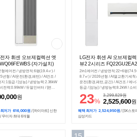
G전자 휘센 오브제컬렉션 엣
LG전자 휘센 AI 오브제컬
 WQ06FEWBS (자가설치)
뷰2 2시리즈 FQ22GU2EA2
식인증 설치)
형에어컨 / 냉방면적:6평(19.4㎡) /
2in1에어컨 / 냉방면적:22+6평(74.5
25년형 / AI운전(환경,패턴) / AI건조 /
8.7㎡) / 2026년형 / AI열교환기세척 /
지:1등급 / [성능] / 냉방능력:2.36kW
운전(환경,패턴,공간) / AI건조 / 에너
소비전력:0.99kW / 듀얼인버터 / [편의]
등급 / [성능] / 냉방능력:8.2kW / 소
스마트폰제어 / 자기진단 / 기능업데이
력:2.8kW / 듀얼인버터 / [청정] / 음
23
3,299,829
원
00,000
원
/ 자가증발 / [규격] / 설치높이:105~15
이오나이저 / 알러지청정필터 / [편의] 
%
2,525,600
원
m / 제습량: 34L / 크기(가로x세로x깊
셀프청소가능 / 스마트폰제어 / 간
: 329x925x259mm
(유풍) / 기능업데이트 / 자기진단 / [
 최저가
616,000원
/ [하이마트] 신한
혜택 최저가
2,524,950원
/ [SK스토
/ 크기(가로x세로x깊이): 350x1840x
/ 무이자 최대 6개월
삼성카드
mm, 754x308x189mm
15