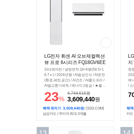
LG전자 휘센 AI 오브제컬렉션
L
뷰 프로 6시리즈 FQ18GV6EE
지
2 (공식인증 설치)
2in1에어컨 / 냉방면적:18+6평(58.5+1
창문
8.7㎡) / 2026년형 / AI음성인식 / AI운전
20
(환경,패턴,공간) / AI건조 / AI콜드프리 /
에너
AI열교환기세척 / 에너지:1등급 / ★월 전
/ 
기요금:104,070원 / [성능] / 냉방능력:7.
/ 
23
4,744,616
원
7
2kW / 소비전력:1.83kW / 듀얼인버터 /
트 
%
3,609,440
원
[청정] / 음이온, 이오나이저 / 알러지청정
0c
필터 / [편의] / UV-LED 팬살균 / 셀프청
이)
혜택 최저가
3,509,440원
/ [SSG.COM]
혜택
소가능 / 스마트폰제어 / 인체감지 / 간접
삼성카드 / 무이자 최대 3개월
카드 
냉방(유풍) / 기능업데이트 / 자기진단 /
[규격] / 크기(가로x세로x깊이): 350x184
0x295mm, 799x307x235mm
13
14