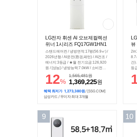
LG전자 휘센 AI 오브제컬렉션
L
위너 1시리즈 FQ17GW1HN1
뷰
(공식인증 설치)
식
스탠드에어컨 / 냉방면적:17평(56.9㎡) /
2i
2026년형 / AI운전(환경,패턴) / AI건조 /
8.
에너지:3등급 / ★월 전기요금:126,920
간)
원 / [성능] / 냉방능력:7.0kW / 소비전력:
등급
2.35kW / 듀얼인버터 / [편의] / 스마트폰
/ 
12
1,565,481
원
제어 / 열교환기세척 / 자기진단 / 기능업
얼인
%
1,369,225
원
데이트 / [규격] / 크기(가로x세로x깊이):
프청
350x1820x300mm
간접
혜택 최저가
1,273,380원
/ [SSG.COM]
단 
삼성카드 / 무이자 최대 3개월
18
9
10