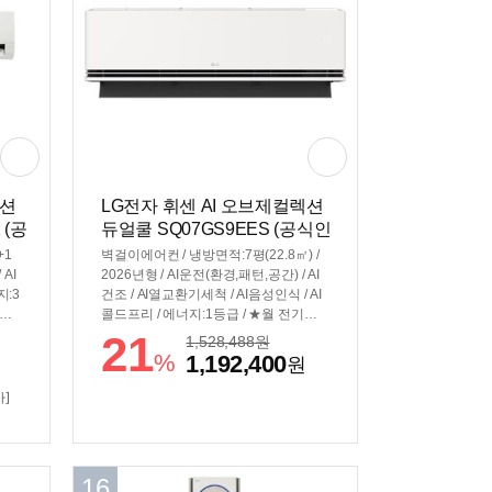
렉션
LG전자 휘센 AI 오브제컬렉션
 (공
듀얼쿨 SQ07GS9EES (공식인
증 설치)
+1
벽걸이에어컨 / 냉방면적:7평(22.8㎡) /
 AI
2026년형 / AI운전(환경,패턴,공간) / AI
지:3
건조 / AI열교환기세척 / AI음성인식 / AI
비전
콜드프리 / 에너지:1등급 / ★월 전기요
이온,
금:26,080원 / [성능] / 냉방능력:2.8kW /
21
1,528,488
원
/
소비전력:0.69kW / 듀얼인버터 / [편의] /
%
1,192,400
원
접냉방
간접냉방(유풍) / 셀프청소가능 / 스마트
규격]
폰제어 / UV-LED 팬살균 / 자기진단 / 기
아]
295
능업데이트 / 인체감지 / 상하좌우바람 /
[규격] / 크기(가로x세로x깊이): 799x307
x235mm
16