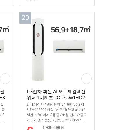
20
렉션
LG전자 휘센 AI 오브제컬렉션
EK
위너 1시리즈 FQ17GW1HD2
(공식인증 설치)
+1
2in1에어컨 / 냉방면적:17+6평(56.9+1
턴,공
8.7㎡) / 2026년형 / AI운전(환경,패턴) /
지:3
AI건조 / 에너지:3등급 / ★월 전기요금:1
성능]
26,920원 / [성능] / 냉방능력:7.0kW / 소
/ 듀
비전력:2.35kW / 듀얼인버터 / [편의] / 스
1,935,696
원