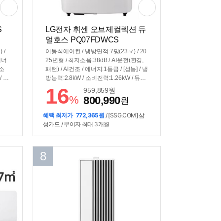
S
LG전자 휘센 오브제컬렉션 듀
얼호스 PQ07FDWCS
 /
이동식에어컨 / 냉방면적:7평(23㎡) / 20
 에너
25년형 / 최저소음:38dB / AI운전(환경,
 소
패턴) / AI건조 / 에너지:1등급 / [성능] / 냉
/ 열
방능력:2.8kW / 소비전력:1.26kW / 듀얼
/ 크
인버터 / [편의] / 스마트폰제어 / 자기진
16
959,859
원
mm
단 / 기능업데이트 / 자가증발 / 배기덕트
%
800,990
원
(포함) / [규격] / 무게:30kg / 설치높이: 89
~252cm / 크기(가로x세로x깊이): 493x7
혜택 최저가
772,365원
/ [SSG.COM] 삼
73x496mm
성카드 / 무이자 최대 3개월
8