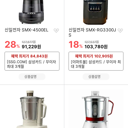
찜
찜
신일전자 SMX-4500EL
신일전자 SMX-RG3300J
하
하
S
기
기
28
18
할인률
할인률
상품금액
상품금액
127,877원
127,537원
%
할인금액
%
할인금액
91,229
103,780
원
원
혜택 최저가
84,843
원
혜택 최저가
102,905
원
[SSG.COM] 삼성카드 / 무이자
[이마트몰] 삼성카드 / 무이자 최
최대 3개월
대 3개월
상품설명
상품설명