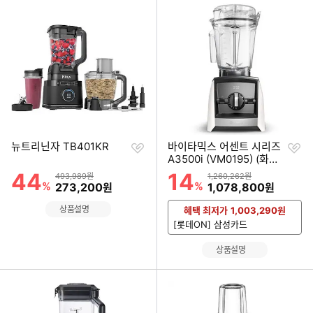
세부정보 열기/접기
찜
찜
뉴트리닌자 TB401KR
바이타믹스 어센트 시리즈
하
하
A3500i (VM0195) (화이
기
기
트)
44
14
할인률
할인률
상품금액
상품금액
493,989원
1,260,262원
%
할인금액
%
할인금액
273,200
1,078,800
원
원
상품설명
혜택 최저가
1,003,290
원
[롯데ON] 삼성카드
상품설명