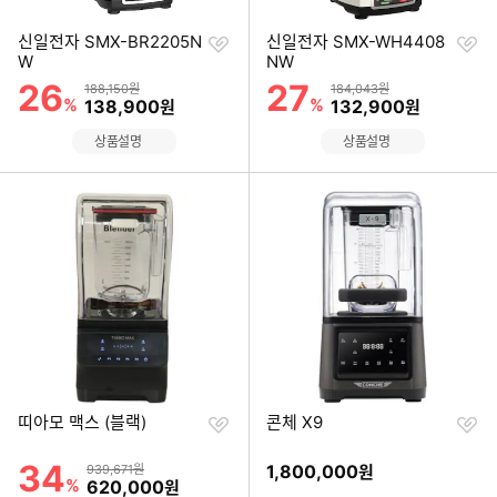
찜
찜
신일전자 SMX-BR2205N
신일전자 SMX-WH4408
하
하
W
NW
기
기
26
27
할인률
할인률
상품금액
상품금액
188,150원
184,043원
%
할인금액
%
할인금액
138,900
132,900
원
원
상품설명
상품설명
찜
찜
띠아모 맥스 (블랙)
콘체 X9
하
하
기
기
34
할인률
상품금액
1,800,000
939,671원
원
%
할인금액
620,000
원