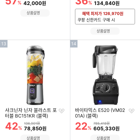
57
36
%
할인금액
%
할인금액
42,000
134,840
원
원
상품설명
혜택 최저가
126,970
원
쿠팡 신한카드 구매 시
상품설명
인
인
13
14
기
기
순
순
위
위
찜
찜
샤크닌자 닌자 블라스트 포
바이타믹스 E520 (VM02
하
하
터블 BC151KR (블랙)
01A) (블랙)
기
기
42
22
할인률
할인률
상품금액
상품금액
136,901원
785,418원
%
할인금액
%
할인금액
78,850
605,330
원
원
상품설명
상품설명