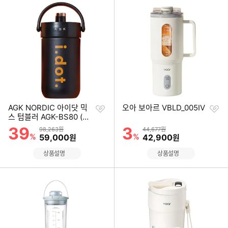
찜
찜
AGK NORDIC 아이닷 믹
오아 보아르 VBLD_005IV
하
하
스 텀블러 AGK-BS80 (비
기
기
크블랙)
39
3
할인률
할인률
상품금액
상품금액
98,263원
44,677원
%
할인금액
%
할인금액
59,000
42,900
원
원
상품설명
상품설명