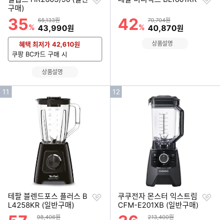
하
하
구매)
기
기
35
42
할인률
할인률
상품금액
상품금액
68,133원
70,704원
%
할인금액
%
할인금액
43,990
40,870
원
원
상품설명
혜택 최저가
42,610
원
쿠팡 BC카드 구매 시
상품설명
인
인
11
12
기
기
순
순
위
위
찜
찜
테팔 블렌드포스 플러스 B
쿠쿠전자 몬스터 익스트림
하
하
L4258KR (일반구매)
CFM-E201XB (일반구매)
기
기
할인률
할인률
상품금액
상품금액
98,406원
213,400원