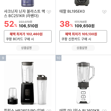
찜
찜
샤크닌자 닌자 블라스트 맥
테팔 BL195EK0
하
하
스 BC251KR (라벤더)
기
기
52
38
할인률
할인률
상품금액
상품금액
222,070원
177,768원
%
할인금액
%
할인금액
106,510
109,650
원
원
혜택 최저가
102,460
원
혜택 최저가
105,130
원
쿠팡 BC카드 구매 시
쿠팡 신한카드 구매 시
상품설명
상품설명
인
인
9
10
기
기
순
순
위
위
찜
찜
필립스 HR2603/90 (일반
테팔 미니믹스 BL1601KR