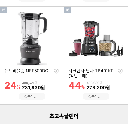
인
인
15
16
기
기
순
순
위
위
찜
찜
뉴트리불렛 NBF500DG
샤크닌자 닌자 TB401KR
하
하
(일반구매)
기
기
24
44
할인률
할인률
상품금액
상품금액
308,621원
493,989원
%
할인금액
%
할인금액
231,830
273,200
원
원
이미지형 상품 목록
상품설명
상품설명
초고속블렌더