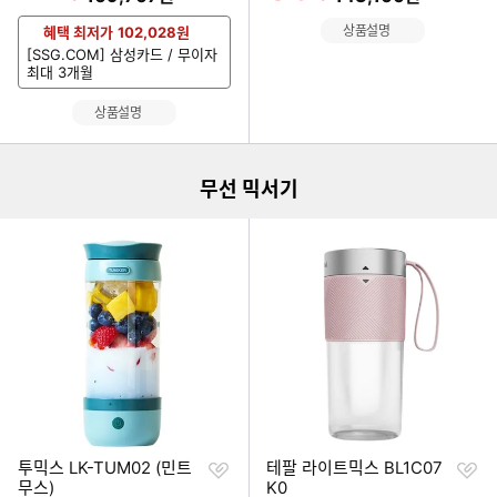
상품설명
혜택 최저가
102,028
원
[SSG.COM] 삼성카드 / 무이자
최대 3개월
이미지형 상품 목록
상품설명
무선 믹서기
찜
찜
투믹스 LK-TUM02 (민트
테팔 라이트믹스 BL1C07
하
하
무스)
K0