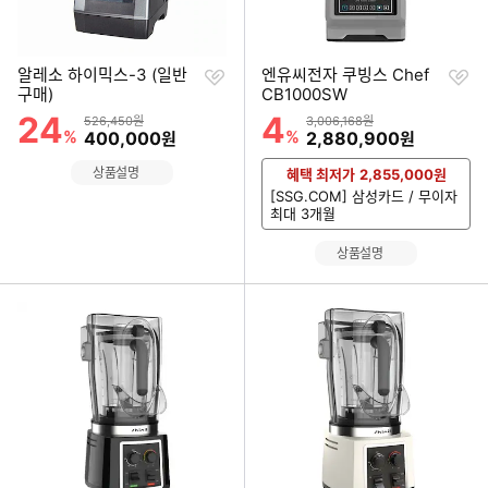
찜
찜
알레소 하이믹스-3 (일반
엔유씨전자 쿠빙스 Chef
하
하
구매)
CB1000SW
기
기
24
4
할인률
할인률
상품금액
상품금액
526,450원
3,006,168원
%
할인금액
%
할인금액
400,000
2,880,900
원
원
상품설명
혜택 최저가
2,855,000
원
[SSG.COM] 삼성카드 / 무이자
최대 3개월
상품설명