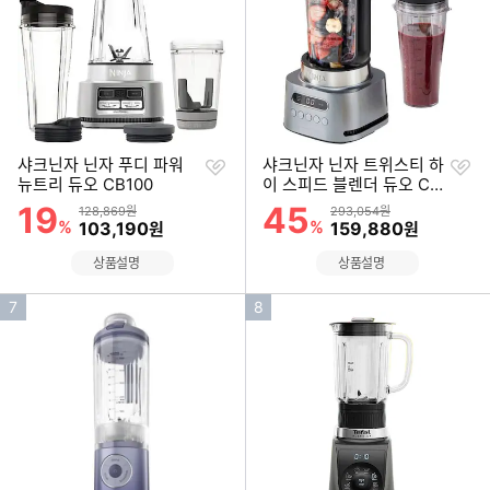
위
위
찜
찜
샤크닌자 닌자 푸디 파워
샤크닌자 닌자 트위스티 하
하
하
뉴트리 듀오 CB100
이 스피드 블렌더 듀오 CB
기
기
151KR
19
45
할인률
할인률
상품금액
상품금액
128,869원
293,054원
%
할인금액
%
할인금액
103,190
159,880
원
원
상품설명
상품설명
인
인
7
8
기
기
순
순
위
위