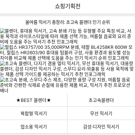
뒤
다
다나와
쇼핑기획전
로
나
가
와
기
메
올여름 믹서기 총정리: 초고속 블렌더 인기 순위
인
★BEST 블렌더★
초고속블렌더
복합형 믹서기
무선 믹서기
이미지형 상품 목록
업소용 믹서기
감성·디자인 믹서기