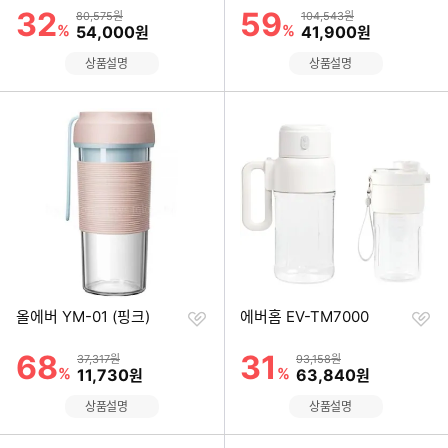
기
기
32
59
할인률
할인률
상품금액
상품금액
80,575원
104,543원
%
할인금액
%
할인금액
54,000
41,900
원
원
상품설명
상품설명
찜
찜
올에버 YM-01 (핑크)
에버홈 EV-TM7000
하
하
기
기
68
31
할인률
할인률
상품금액
상품금액
37,317원
93,158원
%
할인금액
%
할인금액
11,730
63,840
원
원
상품설명
상품설명