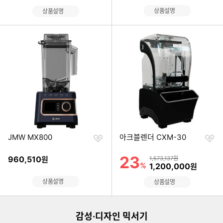
상품설명
상품설명
찜
찜
JMW MX800
아크블렌더 CXM-30
하
하
기
기
23
할인률
960,510
상품금액
원
1,573,137원
%
할인금액
1,200,000
원
리스트형 상품 목록
상품설명
상품설명
감성·디자인 믹서기