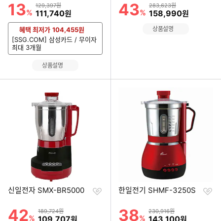
기
기
13
43
할인률
할인률
상품금액
상품금액
129,397원
283,623원
%
할인금액
%
할인금액
111,740
158,990
원
원
상품설명
혜택 최저가
104,455
원
[SSG.COM] 삼성카드 / 무이자
최대 3개월
상품설명
찜
찜
신일전자 SMX-BR5000
한일전기 SHMF-3250S
하
하
기
기
42
38
할인률
할인률
상품금액
상품금액
189,724원
230,916원
%
할인금액
%
할인금액
109,707
143,100
원
원