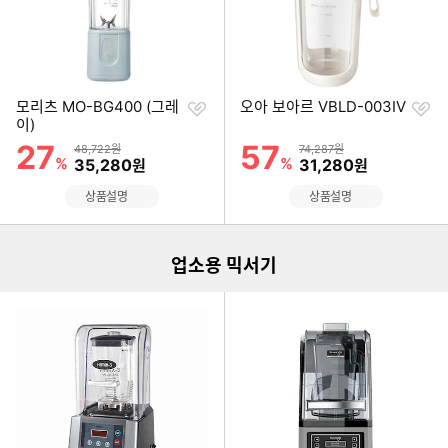
찜
찜
모리츠 MO-BG400 (그레
오아 보아르 VBLD-003IV
하
하
이)
기
기
27
57
할인률
할인률
상품금액
상품금액
48,722원
74,287원
%
할인금액
%
할인금액
35,280
31,280
원
원
이미지형 상품 목록
상품설명
상품설명
업소용 믹서기