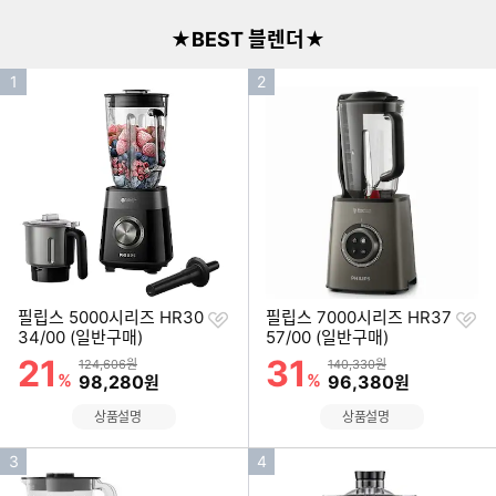
★BEST 블렌더★
인
인
1
2
기
기
순
순
위
위
찜
찜
필립스 5000시리즈 HR30
필립스 7000시리즈 HR37
하
하
34/00 (일반구매)
57/00 (일반구매)
기
기
21
31
할인률
할인률
상품금액
상품금액
124,606원
140,330원
%
할인금액
%
할인금액
98,280
96,380
원
원
상품설명
상품설명
인
인
3
4
기
기