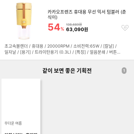
크기(가로x세로x깊이): 82x181x89mm
치
기
카카오프렌즈 휴대용 무선 믹서 텀블러 (춘
식이)
54
할인률
상품금액
138,689원
찜
%
할인금액
63,090
원
하
기
초고속블렌더 / 휴대용 / 20000RPM / 소비전력:65W / [칼날] /
정
일자날 / [용기] / 트라이탄용기 (0.3L) / [특징] / 얼음분쇄 / 버튼 /
보
BPA-free / USB충전 / 무게:0.445kg / 배터리용량: 2400mAh /
펼
크기(가로x세로x깊이): 82x181x89mm
치
같이 보면 좋은 기획전
기
1
무더운 여름