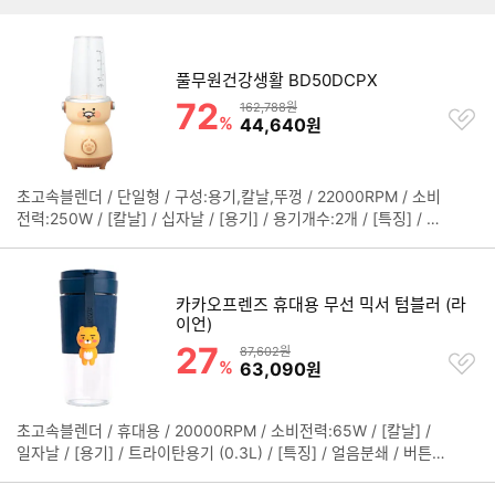
풀무원건강생활 BD50DCPX
72
할인률
상품금액
162,788원
찜
%
할인금액
44,640
원
하
기
초고속블렌더 / 단일형 / 구성:용기,칼날,뚜껑 / 22000RPM / 소비
정
전력:250W / [칼날] / 십자날 / [용기] / 용기개수:2개 / [특징] / 자
보
동세척 / 다이얼 / 표시창 / 크기(가로x세로x깊이): 130.8x172.7x
펼
133.8mm
치
기
카카오프렌즈 휴대용 무선 믹서 텀블러 (라
이언)
27
할인률
상품금액
87,602원
찜
%
할인금액
63,090
원
하
기
초고속블렌더 / 휴대용 / 20000RPM / 소비전력:65W / [칼날] /
정
일자날 / [용기] / 트라이탄용기 (0.3L) / [특징] / 얼음분쇄 / 버튼 /
보
BPA-free / USB충전 / 무게:0.445kg / 배터리용량: 2400mAh /
펼