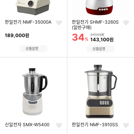
찜
찜
한일전기 NMF-35000A
한일전기 SHMF-3260S
하
하
(일반구매)
기
기
34
할인률
189,000
상품금액
원
217,113원
%
할인금액
143,100
원
상품설명
상품설명
찜
찜
신일전자 SMX-W5400
한일전기 NMF-3910SS
하
하