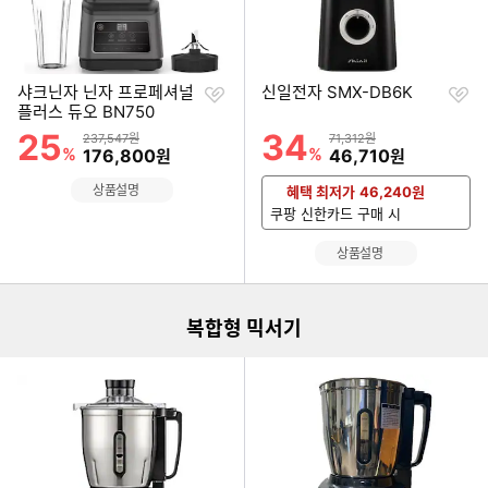
찜
찜
샤크닌자 닌자 프로페셔널
신일전자 SMX-DB6K
하
하
플러스 듀오 BN750
기
기
25
34
할인률
할인률
상품금액
상품금액
237,547원
71,312원
%
할인금액
%
할인금액
176,800
46,710
원
원
상품설명
혜택 최저가
46,240
원
쿠팡 신한카드 구매 시
이미지형 상품 목록
상품설명
복합형 믹서기