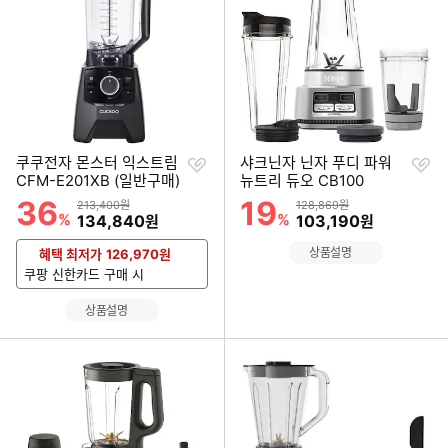
찜
찜
쿠쿠전자 몬스터 익스트림
샤크닌자 닌자 푸디 파워
하
하
CFM-E201XB (일반구매)
뉴트리 듀오 CB100
기
기
36
19
할인률
할인률
상품금액
상품금액
213,400원
128,869원
%
할인금액
%
할인금액
134,840
103,190
원
원
상품설명
혜택 최저가
126,970
원
쿠팡 신한카드 구매 시
상품설명