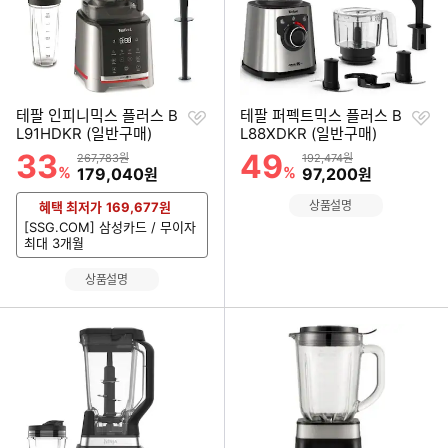
찜
찜
테팔 인피니믹스 플러스 B
테팔 퍼펙트믹스 플러스 B
하
하
L91HDKR (일반구매)
L88XDKR (일반구매)
기
기
33
49
할인률
할인률
상품금액
상품금액
267,783원
192,474원
%
할인금액
%
할인금액
179,040
97,200
원
원
상품설명
혜택 최저가
169,677
원
[SSG.COM] 삼성카드 / 무이자
최대 3개월
상품설명