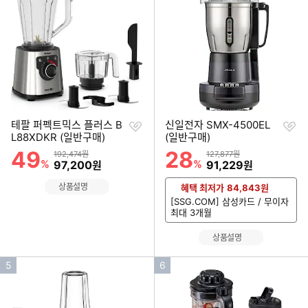
순
순
위
위
찜
찜
테팔 퍼펙트믹스 플러스 B
신일전자 SMX-4500EL
하
하
L88XDKR (일반구매)
(일반구매)
기
기
49
28
할인률
할인률
상품금액
상품금액
192,474원
127,877원
%
할인금액
%
할인금액
97,200
91,229
원
원
상품설명
혜택 최저가
84,843
원
[SSG.COM] 삼성카드 / 무이자
최대 3개월
상품설명
인
인
5
6
기
기
순
순