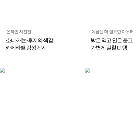
온라인 사진전
여름엔 더 필요한 아우터
소니·캐논·후지의 색감
밖은 익고 안은 춥고
카메라별 감성 전시
가볍게 걸칠 LF템
쇼핑
꿀팁