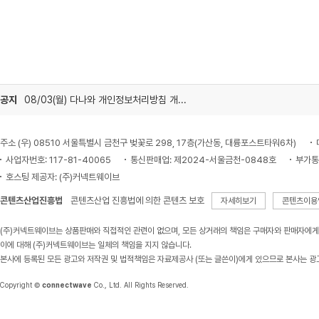
공지
08/03(월) 다나와 개인정보처리방침 개정 안내
주소 (우) 08510 서울특별시 금천구 벚꽃로 298, 17층(가산동, 대륭포스트타워6차)
사업자번호: 117-81-40065
통신판매업: 제2024-서울금천-0848호
부가통
호스팅 제공자: (주)커넥트웨이브
콘텐츠산업진흥법
콘텐츠산업 진흥법에 의한 콘텐츠 보호
자세히보기
콘텐츠이용
(주)커넥트웨이브는 상품판매와 직접적인 관련이 없으며, 모든 상거래의 책임은 구매자와 판매자에게
이에 대해 (주)커넥트웨이브는 일체의 책임을 지지 않습니다.
본사에 등록된 모든 광고와 저작권 및 법적책임은 자료제공사 (또는 글쓴이)에게 있으므로 본사는 광
Copyright ©
connectwave
Co., Ltd. All Rights Reserved.