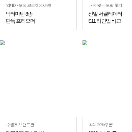
역대가 오직 크로켓에서만!
내게 맞는 모델 찾기
닥터마틴 8종
신일 서큘레이터
단독 프리오더
S11 라인업 비교
쇼핑
꿀팁
수월우 브랜드관
최대 20%쿠폰!