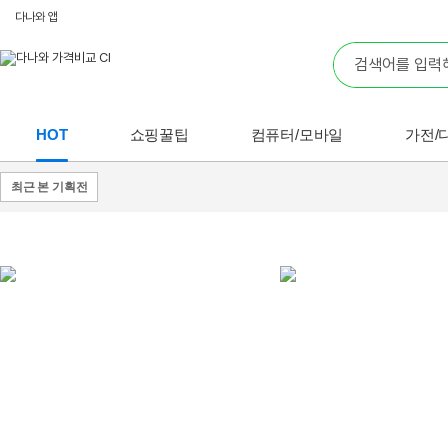
다나와 앱
HOT
쇼핑꿀팁
컴퓨터/모바일
가전/
최근 본 기획전
쇼핑
꿀팁