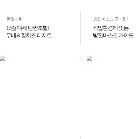
품절대란
방진마스크 구매팁!
요즘 대세 단짠조합!
작업환경에 맞는
우베 & 황치즈 디저트
방진마스크 가이드
쇼핑
꿀팁