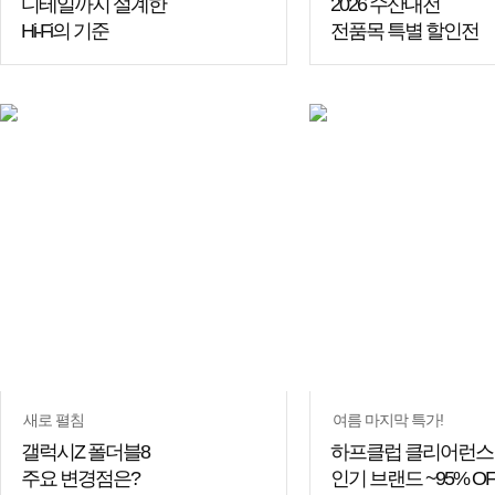
디테일까지 설계한
2026 수산대전
Hi-Fi의 기준
전품목 특별 할인전
쇼핑
꿀팁
새로 펼침
여름 마지막 특가!
갤럭시Z 폴더블8
하프클럽 클리어런스
주요 변경점은?
인기 브랜드 ~95% OF