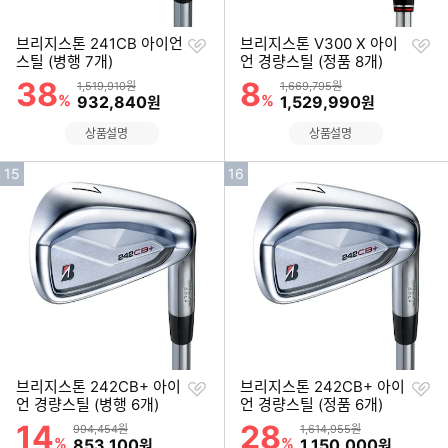
찜
찜
브리지스톤 241CB 아이언
브리지스톤 V300 X 아이
하
하
스틸 (병행 7개)
언 경량스틸 (정품 8개)
기
기
38
8
할인률
할인률
상품금액
상품금액
1,519,910원
1,669,795원
%
할인금액
%
할인금액
932,840
1,529,990
원
원
상품설명
상품설명
인
인
15
16
기
기
순
순
위
위
찜
찜
브리지스톤 242CB+ 아이
브리지스톤 242CB+ 아이
하
하
언 경량스틸 (병행 6개)
언 경량스틸 (정품 6개)
기
기
14
28
할인률
할인률
상품금액
상품금액
994,454원
1,614,955원
%
할인금액
%
할인금액
853,100
1,150,000
원
원