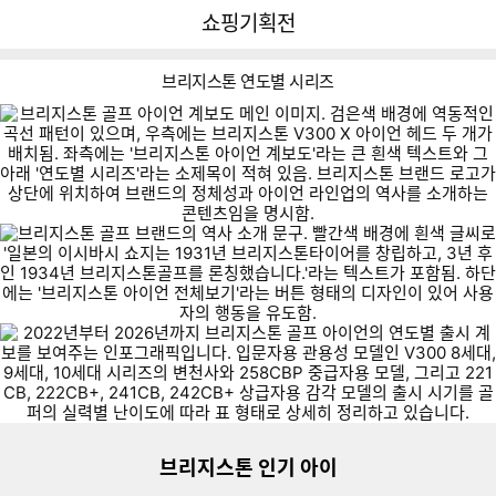
뒤
다
다나와
쇼핑기획전
로
나
가
와
기
메
브리지스톤 연도별 시리즈
인
브
리
지
V
스
2
3
톤
V
2
2
5
이미지형 상품 목록
0
아
3
4
4
8
0
V
2
2
이
더보기
0
2
1
C
X
3
2
2
언
0
C
C
B
(1
0
2
1
전
I
B
B
P
0
브리지스톤 인기 아이
0
C
C
체
X
+
세
V
B
B
보