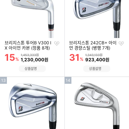
위
위
찜
찜
브리지스톤 투어B V300 I
브리지스톤 242CB+ 아이
하
하
X 아이언 카본 (정품 8개)
언 경량스틸 (병행 7개)
기
기
15
31
할인률
할인률
상품금액
상품금액
1,453,333원
1,343,133원
%
할인금액
%
할인금액
1,230,000
923,400
원
원
상품설명
상품설명
인
인
13
14
기
기
순
순
위
위