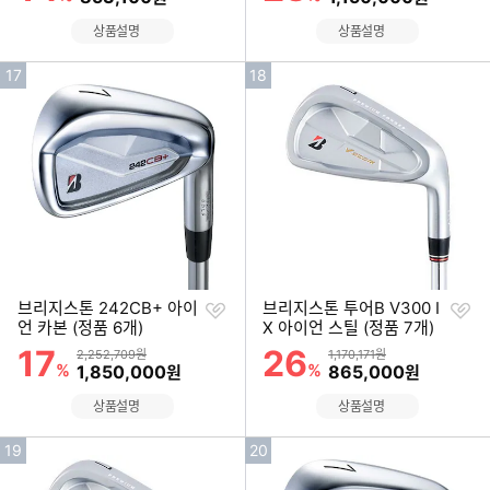
상품설명
상품설명
인
인
17
18
기
기
순
순
위
위
찜
찜
브리지스톤 242CB+ 아이
브리지스톤 투어B V300 I
하
하
언 카본 (정품 6개)
X 아이언 스틸 (정품 7개)
기
기
17
26
할인률
할인률
상품금액
상품금액
2,252,709원
1,170,171원
%
할인금액
%
할인금액
1,850,000
865,000
원
원
상품설명
상품설명
인
인
19
20
기
기