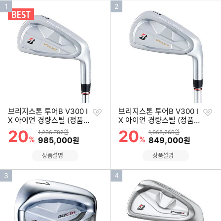
(9
대)
I
+
인
인
1
2
기
세
I
기
기
대)
I
순
순
(8
세
위
위
대)
찜
찜
브리지스톤 투어B V300 I
브리지스톤 투어B V300 I
하
하
X 아이언 경량스틸 (정품 8
X 아이언 경량스틸 (정품 6
기
기
개)
개)
20
20
할인률
할인률
상품금액
상품금액
1,236,782원
1,068,269원
%
할인금액
%
할인금액
985,000
849,000
원
원
상품설명
상품설명
인
인
3
4
기
기
순
순
위
위