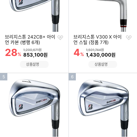
찜
찜
브리지스톤 242CB+ 아이
브리지스톤 V300 X 아이
하
하
언 카본 (병행 6개)
언 스틸 (정품 7개)
기
기
28
4
할인률
할인률
상품금액
상품금액
1,200,671원
1,501,744원
%
할인금액
%
할인금액
853,100
1,430,000
원
원
상품설명
상품설명
인
인
5
6
기
기
순
순
위
위