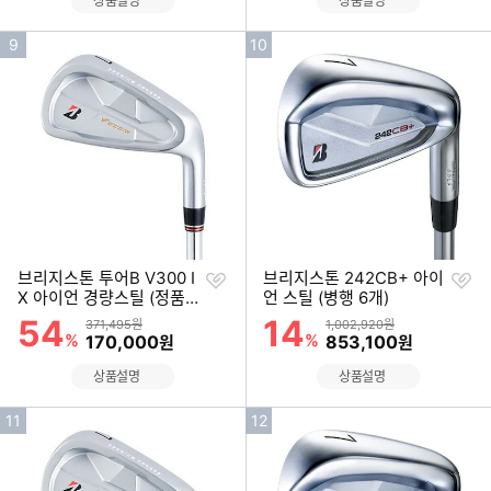
상품설명
상품설명
인
인
9
10
기
기
순
순
위
위
찜
찜
브리지스톤 투어B V300 I
브리지스톤 242CB+ 아이
하
하
X 아이언 경량스틸 (정품 1
언 스틸 (병행 6개)
기
기
개)
54
14
할인률
할인률
상품금액
상품금액
371,495원
1,002,920원
%
할인금액
%
할인금액
170,000
853,100
원
원
상품설명
상품설명
인
인
11
12
기
기
순
순