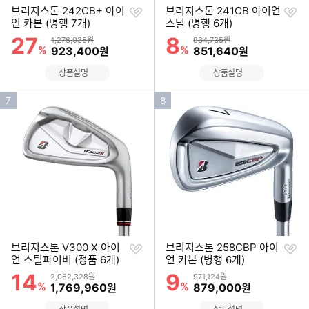
찜
찜
브리지스톤 242CB+ 아이
브리지스톤 241CB 아이언
하
하
언 카본 (병행 7개)
스틸 (병행 6개)
기
기
27
8
할인률
할인률
상품금액
상품금액
1,276,035원
934,735원
%
할인금액
%
할인금액
923,400
851,640
원
원
상품설명
상품설명
인
인
7
8
기
기
순
순
위
위
찜
찜
브리지스톤 V300 X 아이
브리지스톤 258CBP 아이
하
하
언 스틸파이버 (정품 6개)
언 카본 (병행 6개)
기
기
14
9
할인률
할인률
상품금액
상품금액
2,062,328원
971,124원
%
할인금액
%
할인금액
1,769,960
879,000
원
원