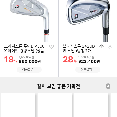
순
순
위
위
찜
찜
브리지스톤 투어B V300 I
브리지스톤 242CB+ 아이
하
하
X 아이언 경량스틸 (정품 7
언 스틸 (병행 7개)
기
기
개)
18
28
할인률
할인률
상품금액
상품금액
1,172,857원
1,300,481원
%
할인금액
%
할인금액
960,000
923,400
원
원
상품설명
상품설명
같이 보면 좋은 기획전
4
드라이버 계보도
드라이버 계보도
드라이버 계보도
아
핑 연도별 시리즈
캘러웨이 연도별 시
테일러메이드 연도
미