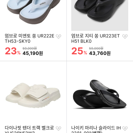
찜
찜
엄브로 미엔토 쏭 UR222E
엄브로 지티 쏭 UR223ET
하
하
TH53-SKY0
H51 BLK0
기
기
23
25
할인률
할인률
상품금액
상품금액
59,000원
59,000원
%
할인금액
%
할인금액
45,190
43,760
원
원
찜
찜
다이나핏 텐더 트랙 벨크로
나이키 마리나 슬라이드 IH
하
하