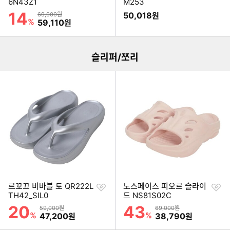
하
하
6N43Z1
M253
기
기
14
할인률
상품금액
50,018
69,000원
원
이미지형 상품 목록
%
할인금액
59,110
원
슬리퍼/쪼리
찜
찜
르꼬끄 비바블 토 QR222L
노스페이스 피오르 슬라이
하
하
TH42_SIL0
드 NS81S02C
기
기
20
43
할인률
할인률
상품금액
상품금액
59,000원
69,000원
%
할인금액
%
할인금액
47,200
38,790
원
원