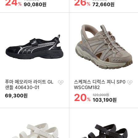
24
26
%
할인금액
%
할인금액
90,080
72,660
원
원
찜
찜
푸마 메모리아 라이트 GL
스케쳐스 디럭스 져니 SP0
하
하
샌들 406430-01
WSCGM182
기
기
20
할인률
69,300
상품금액
원
129,000원
%
할인금액
103,190
원