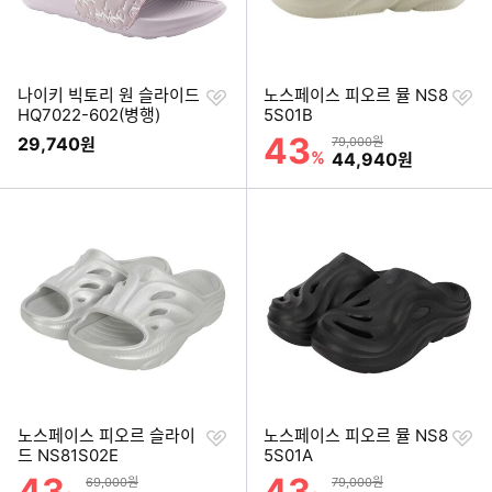
찜
찜
나이키 빅토리 원 슬라이드
노스페이스 피오르 뮬 NS8
하
하
HQ7022-602(병행)
5S01B
기
기
43
할인률
29,740
상품금액
원
79,000원
%
할인금액
44,940
원
찜
찜
노스페이스 피오르 슬라이
노스페이스 피오르 뮬 NS8
하
하
드 NS81S02E
5S01A
기
기
43
43
할인률
할인률
상품금액
상품금액
69,000원
79,000원