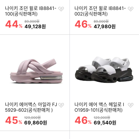
찜
찜
나이키 조던 윌로 IB8841-
나이키 조던 윌로 IB8841-
하
하
100(공식판매처)
002(공식판매처)
기
기
44
46
할인률
할인률
상품금액
상품금액
89,000원
89,000원
%
할인금액
%
할인금액
49,128
47,980
원
원
찜
찜
나이키 에어맥스 아일라 FJ
나이키 에어 맥스 헤일로 I
하
하
5929-602(공식판매처 )
O1959-101(공식판매처)
기
기
45
46
할인률
할인률
상품금액
상품금액
129,000원
129,000원
%
할인금액
%
할인금액
69,860
69,540
원
원