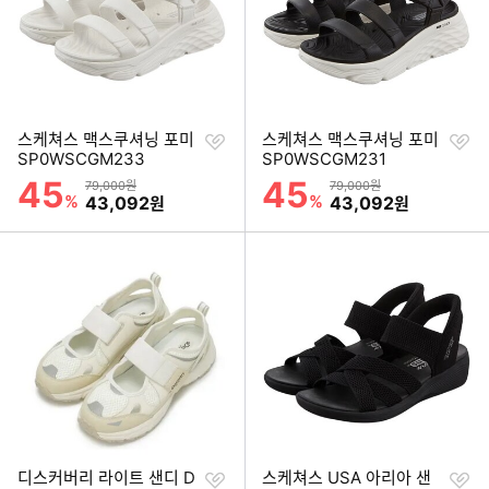
찜
찜
스케쳐스 맥스쿠셔닝 포미
스케쳐스 맥스쿠셔닝 포미
하
하
SP0WSCGM233
SP0WSCGM231
기
기
45
45
할인률
할인률
상품금액
상품금액
79,000원
79,000원
%
할인금액
%
할인금액
43,092
43,092
원
원
찜
찜
디스커버리 라이트 샌디 D
스케쳐스 USA 아리아 샌