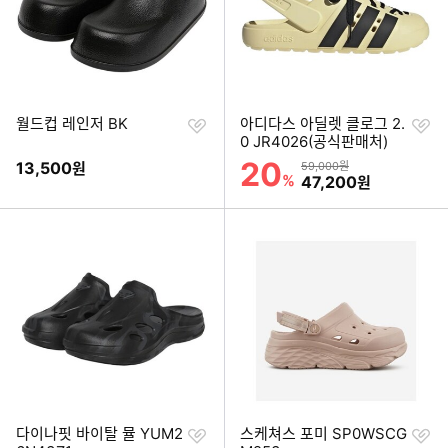
찜
찜
월드컵 레인저 BK
아디다스 아딜렛 클로그 2.
하
하
0 JR4026(공식판매처)
기
기
20
할인률
13,500
상품금액
원
59,000원
%
할인금액
47,200
원
찜
찜
다이나핏 바이탈 뮬 YUM2
스케쳐스 포미 SP0WSCG