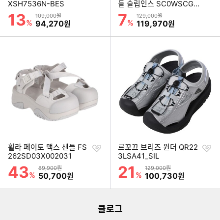
하
하
XSH7536N-BES
들 슬립인스 SC0WSCGM
기
기
061
13
7
할인률
할인률
상품금액
상품금액
109,000원
129,000원
%
할인금액
%
할인금액
94,270
119,970
원
원
찜
찜
휠라 페이토 맥스 샌들 FS
르꼬끄 브리즈 원더 QR22
하
하
262SD03X002031
3LSA41_SIL
기
기
43
21
할인률
할인률
상품금액
상품금액
89,900원
129,000원
이미지형 상품 목록
%
할인금액
%
할인금액
50,700
100,730
원
원
클로그