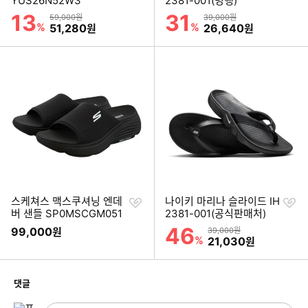
YUS26N52W3
2381-001(병행)
기
기
13
31
할인률
할인률
상품금액
상품금액
59,000원
39,000원
%
할인금액
%
할인금액
51,280
26,640
원
원
찜
찜
스케쳐스 맥스쿠셔닝 엔데
나이키 마리나 슬라이드 IH
하
하
버 샌들 SP0MSCGM051
2381-001(공식판매처)
기
기
46
할인률
99,000
상품금액
원
39,000원
%
할인금액
21,030
원
개
댓글