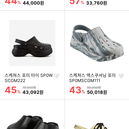
44
57
%
할인금액
%
할인금액
44,000
33,760
원
원
찜
찜
스케쳐스 포미 타이 SP0W
스케쳐스 맥스쿠셔닝 포미
하
하
SCGM222
SP0MSCGM111
기
기
45
43
할인률
할인률
상품금액
상품금액
79,000원
89,000원
%
할인금액
%
할인금액
43,092
50,018
원
원