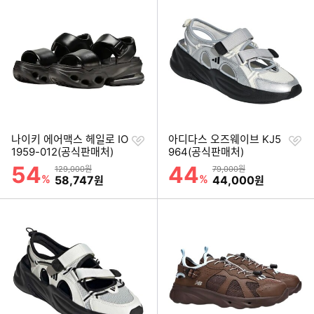
찜
찜
나이키 에어맥스 헤일로 IO
아디다스 오즈웨이브 KJ5
하
하
1959-012(공식판매처)
964(공식판매처)
기
기
54
44
할인률
할인률
상품금액
상품금액
129,000원
79,000원
세부정보 열기/접기
%
할인금액
%
할인금액
58,747
44,000
원
원