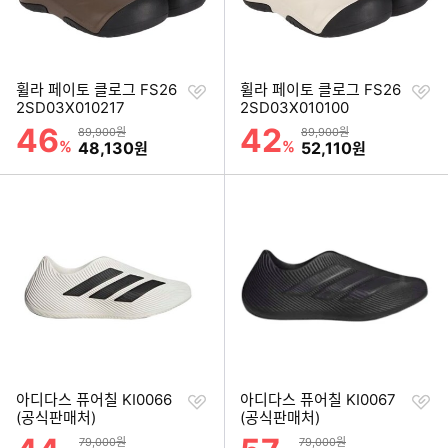
찜
찜
휠라 페이토 클로그 FS26
휠라 페이토 클로그 FS26
하
하
2SD03X010217
2SD03X010100
기
기
46
42
할인률
할인률
상품금액
상품금액
89,900원
89,900원
%
할인금액
%
할인금액
48,130
52,110
원
원
찜
찜
아디다스 퓨어칠 KI0066
아디다스 퓨어칠 KI0067
하
하
(공식판매처)
(공식판매처)
기
기
할인률
할인률
상품금액
상품금액
79,000원
79,000원