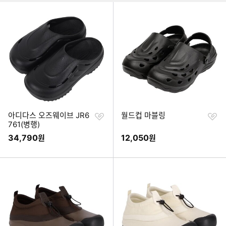
찜
찜
아디다스 오즈웨이브 JR6
월드컵 마블링
하
하
761(병행)
기
기
34,790
12,050
원
원