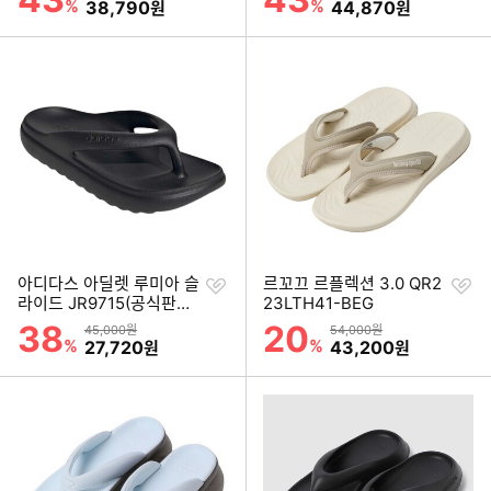
%
할인금액
%
할인금액
38,790
44,870
원
원
찜
찜
아디다스 아딜렛 루미아 슬
르꼬끄 르플렉션 3.0 QR2
하
하
라이드 JR9715(공식판매
23LTH41-BEG
기
기
처)
38
20
할인률
할인률
상품금액
상품금액
45,000원
54,000원
%
할인금액
%
할인금액
27,720
43,200
원
원