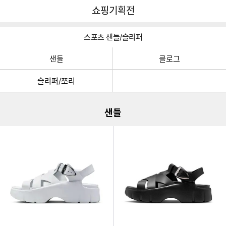
뒤
다
다나와
쇼핑기획전
로
나
가
와
기
메
스포츠 샌들/슬리퍼
인
샌들
클로그
이미지형 상품 목록
슬리퍼/쪼리
샌들