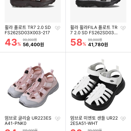
찜
찜
휠라 플로트 TR7 2.0 SD
휠라 휠라FILA 플로트 TR
하
하
FS262SD03X003-217
7 2.0 SD FS262SD03X
기
기
003-031
43
58
할인률
할인률
상품금액
상품금액
99,900원
99,900원
%
할인금액
%
할인금액
56,400
41,780
원
원
찜
찜
엄브로 글리슬 UR223ES
엄브로 미엔토 샌들 UR22
하
하
A41-PNK0
2ESA51-WHT
기
기
할인률
할인률
상품금액
상품금액
119,000원
99,000원