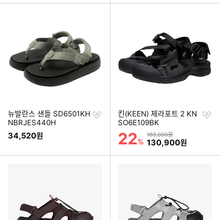
찜
찜
뉴발란스 샌들 SD6501KH
킨(KEEN) 제라포트 2 KN
하
하
NBRJES440H
SO6E109BK
기
기
22
할인률
34,520
상품금액
원
169,000원
%
할인금액
130,900
원