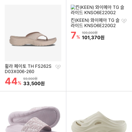
찜
킨(KEEN) 와이메아 TG 슬
하
라이드 KNSO6E220G2
기
7
할인률
상품금액
109,000원
%
할인금액
101,370
원
찜
휠라 페이토 TH FS262S
하
D03X006-260
기
44
할인률
상품금액
59,900원
%
할인금액
33,500
원