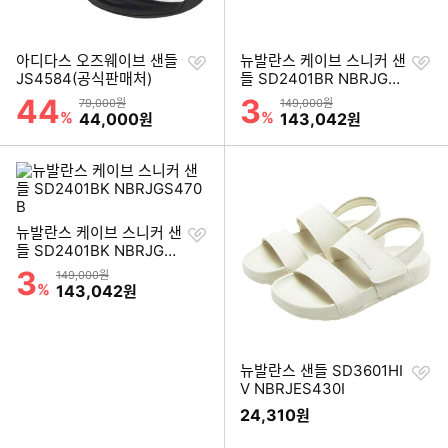
찜
찜
아디다스 오즈웨이브 샌들
뉴발란스 케이브 스니커 샌
하
하
JS4584(공식판매처)
들 SD2401BR NBRJGS4
기
기
70F
44
3
할인률
할인률
상품금액
상품금액
79,000원
149,000원
%
할인금액
%
할인금액
44,000
143,042
원
원
찜
뉴발란스 케이브 스니커 샌
하
들 SD2401BK NBRJGS4
기
70B
3
할인률
상품금액
149,000원
%
할인금액
143,042
원
찜
뉴발란스 샌들 SD3601HI
하
V NBRJES430I
기
24,310
원