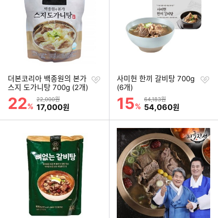
찜
찜
더본코리아 백종원의 본가
사미헌 한끼 갈비탕 700g
하
하
스지 도가니탕 700g (2개)
(6개)
기
기
22
15
할인률
할인률
상품금액
상품금액
22,000원
64,183원
%
할인금액
%
할인금액
17,000
54,060
원
원