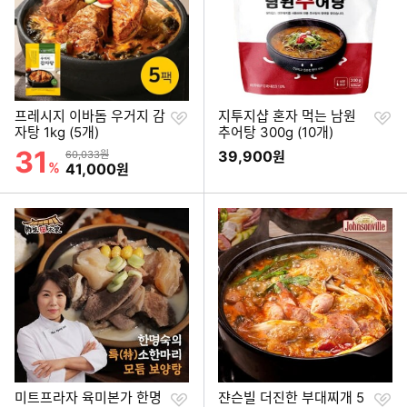
찜
찜
프레시지 이바돔 우거지 감
지투지샵 혼자 먹는 남원
하
하
자탕 1kg (5개)
추어탕 300g (10개)
기
기
31
할인률
상품금액
39,900
60,033원
원
%
할인금액
41,000
원
찜
찜
미트프라자 육미본가 한명
쟌슨빌 더진한 부대찌개 5