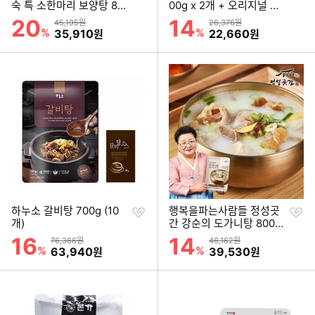
하
하
숙 특 소한마리 보양탕 80
00g x 2개 + 오리지널 부
기
기
0g (10개)
대찌개 500g x 2개
20
14
할인률
할인률
상품금액
상품금액
45,195원
26,376원
%
할인금액
%
할인금액
35,910
22,660
원
원
찜
찜
하누소 갈비탕 700g (10
행복을파는사람들 정성곳
하
하
개)
간 강순의 도가니탕 800g
기
기
(10개)
16
14
할인률
할인률
상품금액
상품금액
76,366원
46,162원
%
할인금액
%
할인금액
63,940
39,530
원
원