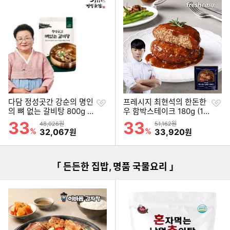
찜
찜
다담 정성곳간 강순의 명인
프레시지 최현석의 한돈한
하
하
의 뼈 없는 갈비탕 800g (8
우 함박스테이크 180g (10
기
기
개)
개)
33
33
할인률
할인률
상품금액
상품금액
48,026원
51,162원
이미지형 상품 목록
%
할인금액
%
할인금액
32,067
33,920
원
원
「 든든한 집밥, 명품 국물요리 」