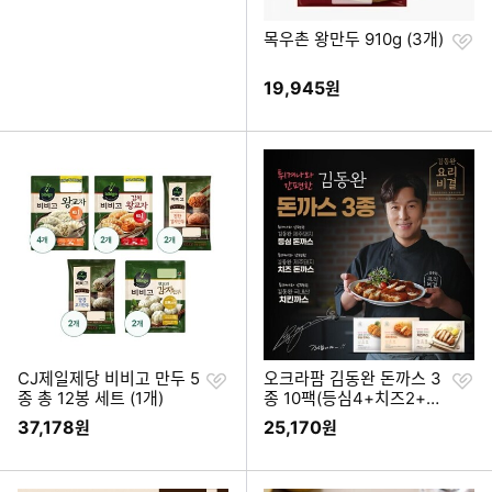
+진한김치만두 2봉)
찜
목우촌 왕만두 910g (3개)
하
기
19,945
원
찜
찜
CJ제일제당 비비고 만두 5
오크라팜 김동완 돈까스 3
하
하
종 총 12봉 세트 (1개)
종 10팩(등심4+치즈2+치
기
기
킨4)+소스1병
37,178
25,170
원
원