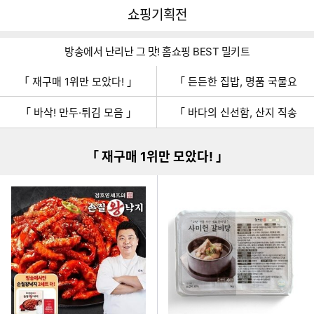
뒤
다
다나와
쇼핑기획전
로
나
가
와
기
메
방송에서 난리난 그 맛! 홈쇼핑 BEST 밀키트
인
「 재구매 1위만 모았다! 」
「 든든한 집밥, 명품 국물요
이미지형 상품 목록
「 바삭! 만두·튀김 모음 」
「 바다의 신선함, 산지 직송
「 재구매 1위만 모았다! 」