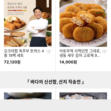
찜
찜
오크라팜 옥주부 돈까스 4
아토무역 사먹던맛 그대로,
하
하
종 18팩 세트
냉동 새우 감자 고로케 90
기
기
0g (2개)
72,120
14,000
원
원
이미지형 상품 목록
「 바다의 신선함, 산지 직송전 」