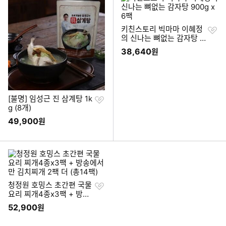
찜
키친스토리 빅마마 이혜정
하
의 신나는 뼈없는 감자탕 9
기
00g x6팩
38,640
원
찜
[불명] 임성근 진 삼계탕 1k
하
g (8개)
기
49,900
원
찜
청정원 호밍스 초간편 국물
하
요리 찌개4종x3팩 + 방송
기
에서만 김치찌개 2팩 더
52,900
원
이미지형 상품 목록
(총14팩)