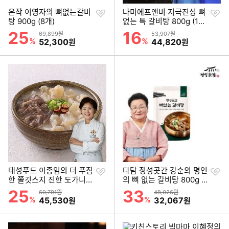
찜
찜
온작 이영자의 뼈없는갈비
나미에프앤비 지극진성 뼈
하
하
탕 900g (8개)
없는 특 갈비탕 800g (10
기
기
개)
25
16
할인률
할인률
상품금액
상품금액
69,899원
53,907원
%
할인금액
%
할인금액
52,300
44,820
원
원
찜
찜
태성푸드 이종임의 더 푸짐
다담 정성곳간 강순의 명인
하
하
한 쫄깃스지 진한 도가니탕
의 뼈 없는 갈비탕 800g (8
기
기
700g (10개)
개)
25
33
할인률
할인률
상품금액
상품금액
60,791원
48,026원
%
할인금액
%
할인금액
45,530
32,067
원
원