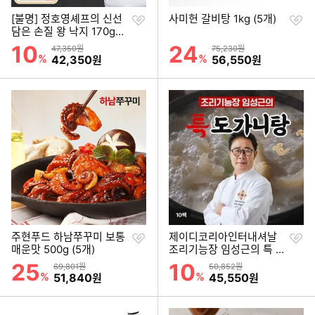
찜
찜
[불명] 정호영셰프의 신선
사미헌 갈비탕 1kg (5개)
하
하
담은 손질 왕 낙지 170g
기
기
+볶음소스 50g (11개)
10
24
할인률
할인률
상품금액
상품금액
47,350원
75,230원
%
할인금액
%
할인금액
42,350
56,550
원
원
찜
찜
주현푸드 하남쭈꾸미 보통
제이디코리아인터내셔날
하
하
매운맛 500g (5개)
조리기능장 임성근의 특 도
기
기
가니탕 800g (10개)
25
10
할인률
할인률
상품금액
상품금액
69,801원
50,852원
%
할인금액
%
할인금액
51,840
45,550
원
원