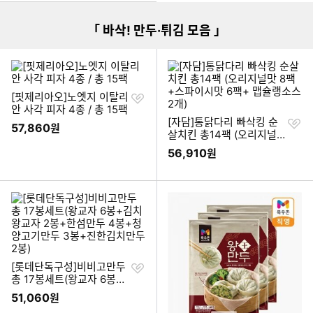
「 바삭! 만두·튀김 모음 」
찜
[핏제리아오]노엣지 이탈리
하
안 사각 피자 4종 / 총 15팩
기
찜
[자담]통닭다리 빠삭킹 순
57,860
원
하
살치킨 총14팩 (오리지널
기
맛 8팩+스파이시맛 6팩+
56,910
원
맵슐랭소스 2개)
찜
[롯데단독구성]비비고만두
하
총 17봉세트(왕교자 6봉
기
+김치왕교자 2봉+한섬만
51,060
원
두 4봉+청양고기만두 3봉