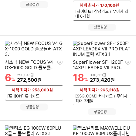
상품설명
혜택 최저가
170,100
원
[하이마트] 삼성카드 / 무이자 최
대 6개월
상품설명
찜
찜
시소닉 NEW FOCUS V4
SuperFlower SF-1200F
하
하
GX-1000 GOLD 풀모듈러
14XP LEADEX VII PRO
기
기
ATX3.1
PLATINUM 블랙 ATX3.1
6
18
할인률
할인률
상품금액
상품금액
290,045원
336,361원
%
할인금액
%
할인금액
272,500
273,420
원
원
혜택 최저가
253,000
원
혜택 최저가
265,218
원
[롯데ON] 롯데카드
[SSG.COM] 현대카드 / 무이자
최대 3개월
상품설명
상품설명