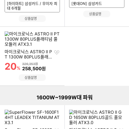
[하이마트] 삼성카드 / 무이자 최
[롯데ON] 삼성카드
대 6개월
상품설명
상품설명
찜
마이크로닉스 ASTRO II P
하
T 1300W 80PLUS플래티
기
넘 풀모듈러 ATX3.1
20
할인률
상품금액
326,353원
%
할인금액
258,500
원
이미지형 상품 목록
상품설명
더보기
1600W~1999W대 파워