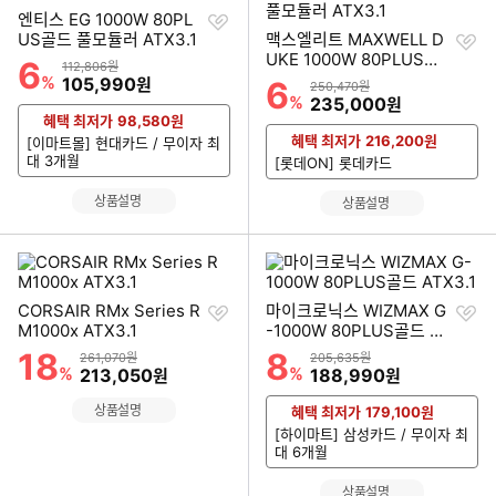
찜
엔티스 EG 1000W 80PL
하
찜
US골드 풀모듈러 ATX3.1
맥스엘리트 MAXWELL D
기
하
UKE 1000W 80PLUS플
6
할인률
상품금액
112,806원
기
래티넘 풀모듈러 ATX3.1
%
할인금액
105,990
원
6
할인률
상품금액
250,470원
%
할인금액
235,000
원
혜택 최저가
98,580
원
혜택 최저가
216,200
원
[이마트몰] 현대카드 / 무이자 최
대 3개월
[롯데ON] 롯데카드
상품설명
상품설명
찜
찜
CORSAIR RMx Series R
마이크로닉스 WIZMAX G
하
하
M1000x ATX3.1
-1000W 80PLUS골드 AT
기
기
X3.1
18
8
할인률
할인률
상품금액
상품금액
261,070원
205,635원
%
할인금액
%
할인금액
213,050
188,990
원
원
상품설명
혜택 최저가
179,100
원
[하이마트] 삼성카드 / 무이자 최
대 6개월
상품설명