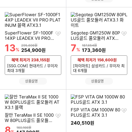
찜
찜
SuperFlower SF-1000F
Segotep GM1250W 80P
하
하
14XP LEADEX VII PRO
LUS골드 풀모듈러 ATX3.
기
기
PLATINUM 블랙 ATX3.1
1 화이트
13
7
할인률
할인률
상품금액
상품금액
295,606원
187,654원
%
할인금액
%
할인금액
254,900
173,360
원
원
혜택 최저가
238,155
원
혜택 최저가
156,600
원
[SSG.COM] 현대카드 / 무이자
[하이마트] 삼성카드 / 무이자 최
최대 3개월
대 6개월
상품설명
상품설명
찜
FSP VITA GM 1000W 80
찜
하
잘만 TeraMax II SE 1000
PLUS골드 ATX 3.1
하
기
W 80PLUS골드 풀모듈러
240,510
원
기
ATX3.1 블랙
8
할인률
상품금액
160,166원
%
할인금액