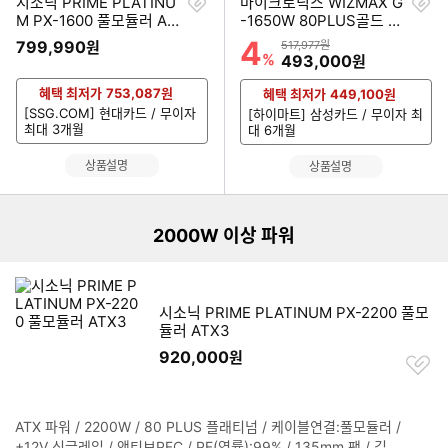
찜
찜
시소닉 PRIME PLATINU
마이크로닉스 WIZMAX G
하
하
M PX-1600 풀모듈러 AT
-1650W 80PLUS골드 AT
기
기
X3.1
X3.1
4
할인률
799,990
상품금액
원
517,977원
%
할인금액
493,000
원
혜택 최저가
753,087
원
혜택 최저가
449,100
원
[SSG.COM] 현대카드 / 무이자
[하이마트] 삼성카드 / 무이자 최
최대 3개월
대 6개월
리스트형 상품 목록
상품설명
상품설명
더보기
2000W 이상 파워
시소닉 PRIME PLATINUM PX-2200 풀모
듈러 ATX3
920,000
원
찜
하
기
ATX 파워 / 2200W / 80 PLUS 플래티넘 / 케이블연결:풀모듈러 /
정
+12V 싱글레일 / 액티브PFC / PF(역률):99% / 135mm 팬 / 깊이: