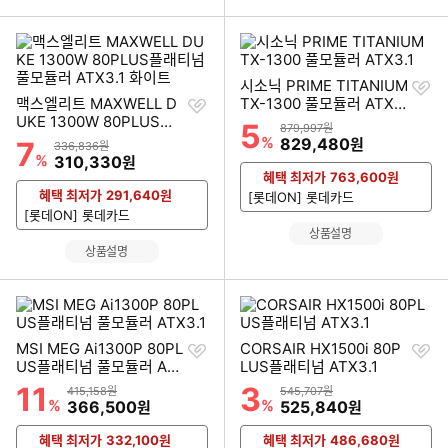
찜
시소닉 PRIME TITANIUM
찜
하
맥스엘리트 MAXWELL D
TX-1300 풀모듈러 ATX3.
하
기
UKE 1300W 80PLUS플
1
5
할인률
상품금액
879,997원
기
래티넘 풀모듈러 ATX3.1
%
할인금액
829,480
7
원
할인률
상품금액
336,836원
화이트
%
할인금액
310,330
원
혜택 최저가
763,600
원
혜택 최저가
291,640
원
[롯데ON] 롯데카드
[롯데ON] 롯데카드
상품설명
상품설명
찜
찜
MSI MEG Ai1300P 80PL
CORSAIR HX1500i 80P
하
하
US플래티넘 풀모듈러 AT
LUS플래티넘 ATX3.1
기
기
X3.1
11
3
할인률
할인률
상품금액
상품금액
415,158원
545,707원
%
할인금액
%
할인금액
366,500
525,840
원
원
혜택 최저가
332,100
원
혜택 최저가
486,680
원