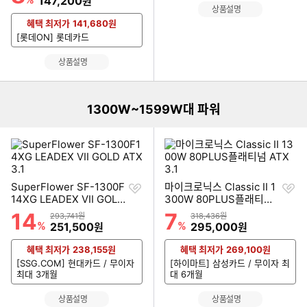
147,200
원
상품설명
혜택 최저가
141,680
원
[롯데ON] 롯데카드
이미지형 상품 목록
상품설명
더보기
1300W~1599W대 파워
찜
찜
SuperFlower SF-1300F
마이크로닉스 Classic II 1
하
하
14XG LEADEX VII GOLD
300W 80PLUS플래티넘
기
기
ATX3.1
ATX3.1
14
7
할인률
할인률
상품금액
상품금액
293,741원
318,436원
%
할인금액
%
할인금액
251,500
295,000
원
원
혜택 최저가
238,155
원
혜택 최저가
269,100
원
[SSG.COM] 현대카드 / 무이자
[하이마트] 삼성카드 / 무이자 최
최대 3개월
대 6개월
상품설명
상품설명