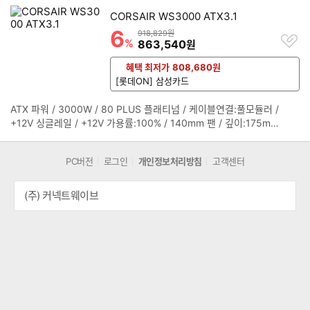
조전원:8핀x1, (4+4)핀x1 / PCIe 16핀(12+4):12V2x6 2개 / PCI
치
CORSAIR WS3000 ATX3.1
e 8핀(6+2):4개 / SATA:12개 / IDE 4핀:4개 / [부가기능]
기
6
할인률
상품금액
918,829원
찜
%
할인금액
863,540
원
하
기
혜택 최저가
808,680
원
[롯데ON] 삼성카드
ATX 파워 / 3000W / 80 PLUS 플래티넘 / 케이블연결:풀모듈러 /
정
+12V 싱글레일 / +12V 가용률:100% / 140mm 팬 / 깊이:175mm
보
/ 무상 10년 / [커넥터] / 메인전원:24핀 / 보조전원:(4+4)핀x2 / P
펼
CIe 16핀(12+4):12V2x6 4개 / PCIe 8핀(6+2):8개 / SATA:9개
치
PC버전
로그인
개인정보처리방침
고객센터
/ IDE 4핀:6개
기
(주) 커넥트웨이브