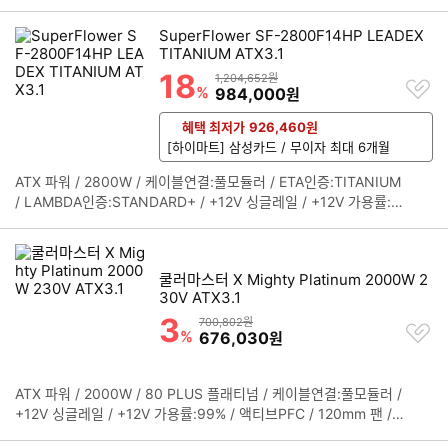
팬 / 깊이:200mm / 무상 10년 / [커넥터] / 메인전원:24핀 / 보조
펼
전원:(4+4)핀x2 / PCIe 16핀(12+4):12V2x6 4개 / PCIe 8핀(6+
치
SuperFlower SF-2800F14HP LEADEX
2):7개 / SATA:11개 / IDE 4핀:4개 / [부가기능] / 팬리스모드 / 자
기
TITANIUM ATX3.1
동 팬 조절 / 대기전력 1W 미만 / 플랫케이블
18
할인률
상품금액
1,204,652원
찜
%
할인금액
984,000
원
하
기
혜택 최저가
926,460
원
[하이마트] 삼성카드 / 무이자 최대 6개월
ATX 파워 / 2800W / 케이블연결:풀모듈러 / ETA인증:TITANIUM
정
/ LAMBDA인증:STANDARD+ / +12V 싱글레일 / +12V 가용률:9
보
9% / 140mm 팬 / 깊이:200 mm / 무상 10년 / [커넥터] / 메인전
펼
원:24핀(20+4) / 보조전원:(4+4)핀x2 / PCIe 16핀(12+4):12V2
치
x6 4개 / PCIe 8핀(6+2):6개 / SATA:16개 / IDE 4핀:4개 / [부가
기
쿨러마스터 X Mighty Platinum 2000W 2
기능]
30V ATX3.1
3
할인률
상품금액
700,802원
찜
%
할인금액
676,030
원
하
기
ATX 파워 / 2000W / 80 PLUS 플래티넘 / 케이블연결:풀모듈러 /
정
+12V 싱글레일 / +12V 가용률:99% / 액티브PFC / 120mm 팬 /
보
깊이:180mm / 무상 10년 / [커넥터] / 메인전원:24핀(20+4) / 보
펼