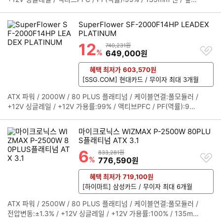
보
210mm / 무상 12년 / [커넥터] / 메인전원:24핀(20+4) / 보조전
펼
원:(4+4)핀x3 / PCIe 16핀(12+4):12V2x6 4개 / PCIe 8핀(6+
치
SuperFlower SF-2000F14HP LEADEX
2):4개 / SATA:16개 / SATA3.3:2개 / IDE 4핀:3개 / [부가기능] /
기
PLATINUM
팬리스모드 / 자동 팬 조절 / 대기전력 1W 미만
12
할인률
상품금액
740,231원
찜
%
할인금액
649,000
원
하
기
혜택 최저가
603,570
원
[SSG.COM] 현대카드 / 무이자 최대 3개월
ATX 파워 / 2000W / 80 PLUS 플래티넘 / 케이블연결:풀모듈러 /
정
+12V 싱글레일 / +12V 가용률:99% / 액티브PFC / PF(역률):99%
보
/ 140mm 팬 / 깊이:225mm / 무상 7년 / [커넥터] / 메인전원:24
펼
핀(20+4) / 보조전원:(4+4)핀x2 / PCIe 16핀(12+4):12V2x6 4
치
마이크로닉스 WIZMAX P-2500W 80PLU
개 / PCIe 8핀(6+2):6개 / PCIe 6핀:2개 / SATA:16개 / IDE 4핀:
기
S플래티넘 ATX 3.1
6개 / FDD:2개 / [부가기능] / 자동 팬 조절 / 대기전력 1W 미만 /
6
할인률
상품금액
833,281원
찜
플랫케이블 / [변경사항] / 25년 8월 PCIe 8핀(6+2) 9개→6개, P
%
할인금액
776,590
원
하
CIe 6핀 5개→2개, 12VHPWR 2개→4개로 변경
기
혜택 최저가
719,100
원
[하이마트] 삼성카드 / 무이자 최대 6개월
ATX 파워 / 2500W / 80 PLUS 플래티넘 / 케이블연결:풀모듈러 /
정
전압변동:±1.3% / +12V 싱글레일 / +12V 가용률:100% / 135mm
보