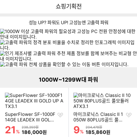
뒤
다
다나와
쇼핑기획전
로
나
가
와
기
메
성능 UP? 파워도 UP! 고성능엔 고출력 파워
인
이미지형 상품 목록
더보기
1000W~1299W대 파워
찜
찜
SuperFlower SF-1000F
마이크로닉스 Classic II 1
하
하
14GE LEADEX III GOLD
050W 80PLUS골드 풀모
기
기
UP ATX3.1
듈러 ATX3.1
21
9
할인률
할인률
상품금액
상품금액
238,359원
204,478원
%
할인금액
%
할인금액
186,000
185,860
원
원