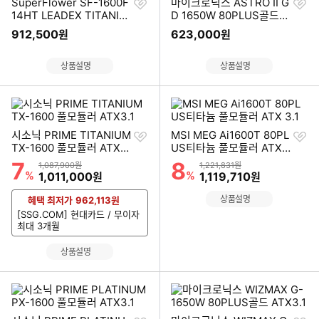
찜
찜
SuperFlower SF-1600F
마이크로닉스 ASTRO II G
하
하
14HT LEADEX TITANIU
D 1650W 80PLUS골드
기
기
M ATX3.1
풀모듈러 ATX3.0
912,500
623,000
원
원
상품설명
상품설명
찜
찜
시소닉 PRIME TITANIUM
MSI MEG Ai1600T 80PL
하
하
TX-1600 풀모듈러 ATX3.
US티타늄 풀모듈러 ATX
기
기
1
3.1
7
8
할인률
할인률
상품금액
상품금액
1,087,900원
1,221,831원
%
할인금액
%
할인금액
1,011,000
1,119,710
원
원
상품설명
혜택 최저가
962,113
원
[SSG.COM] 현대카드 / 무이자
최대 3개월
상품설명