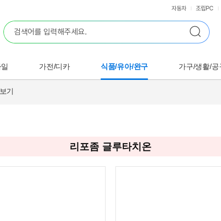
자동차
조립PC
바일
가전/디카
식품/유아/완구
가구/생활/공
아보기
리포좀 글루타치온