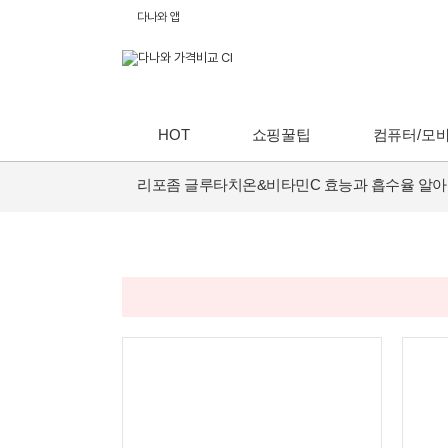
다나와 앱
HOT
쇼핑꿀팁
컴퓨터/모
리포좀 글루타치온&비타민C 효능과 흡수율 알