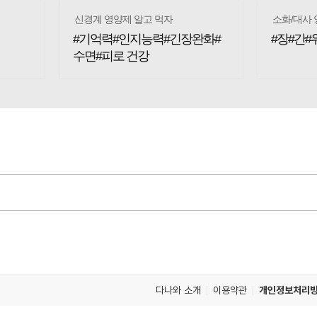
신경계 영양제 알고 먹자
소화/대사 
#기억력#인지능력#긴장완화#
#장#간#
수면#피로 건강
다나와 소개
이용약관
개인정보처리