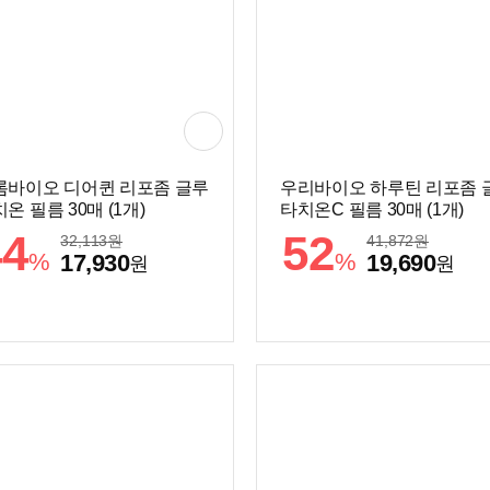
롬바이오 디어퀸 리포좀 글루
우리바이오 하루틴 리포좀 
온 필름 30매 (1개)
타치온C 필름 30매 (1개)
44
52
32,113
원
41,872
원
%
%
17,930
19,690
원
원