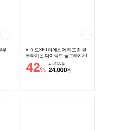
글루
바이오360 여에스더 리포좀 글
루타치온 다이렉트 울트라X 30
매 (1개)
42
41,666
원
%
24,000
원