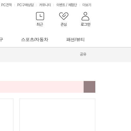
PC견적
PC구매상담
커뮤니티
이벤트
/
체험단
더보기
최근
관심
로그인
구
스포츠/자동차
패션/뷰티
공유