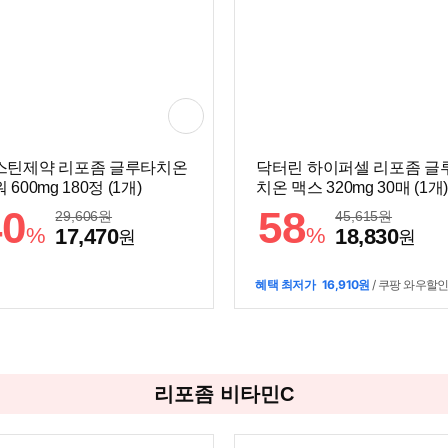
스틴제약 리포좀 글루타치온
닥터린 하이퍼셀 리포좀 글
 600mg 180정 (1개)
치온 맥스 320mg 30매 (1개)
40
58
29,606
원
45,615
원
%
%
17,470
18,830
원
원
혜택 최저가
16,910원
/ 쿠팡 와우할
리포좀 비타민C