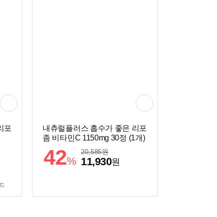
리포
내츄럴플러스 흡수가 좋은 리포
좀 비타민C 1150mg 30정 (1개)
42
20,585
원
%
11,930
원
카드