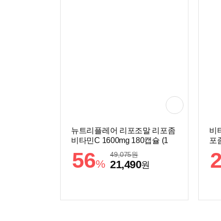
뉴트리플레어 리포조말 리포좀
비
비타민C 1600mg 180캡슐 (1
포좀
개)
개)
56
49,075
원
%
21,490
원