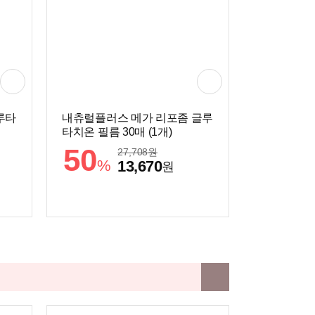
루타
내츄럴플러스 메가 리포좀 글루
타치온 필름 30매 (1개)
50
27,708
원
%
13,670
원
인