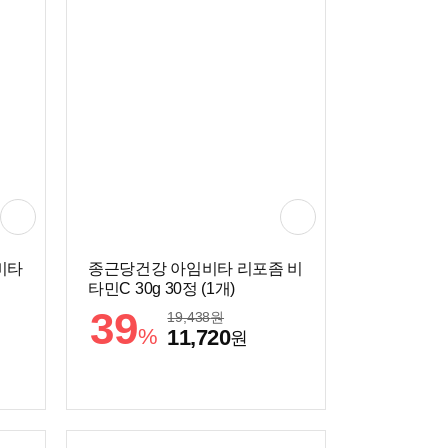
비타
종근당건강 아임비타 리포좀 비
타민C 30g 30정 (1개)
39
19,438
원
%
11,720
원