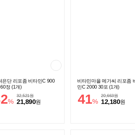
려은단 리포좀 비타민C 900
비타민마을 메가씨 리포좀 
 60정 (1개)
민C 2000 30포 (1개)
32
41
32,521
원
20,663
원
%
%
21,890
12,180
원
원