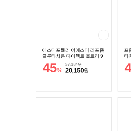
에스더포뮬러 여에스더 리포좀
프
글루타치온 다이렉트 울트라 9
타치
X 30매(1개)
45
37,184
원
%
20,150
원