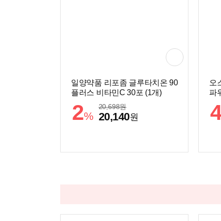
일양약품 리포좀 글루타치온 90
오
플러스 비타민C 30포 (1개)
파워
2
20,698
원
%
20,140
원