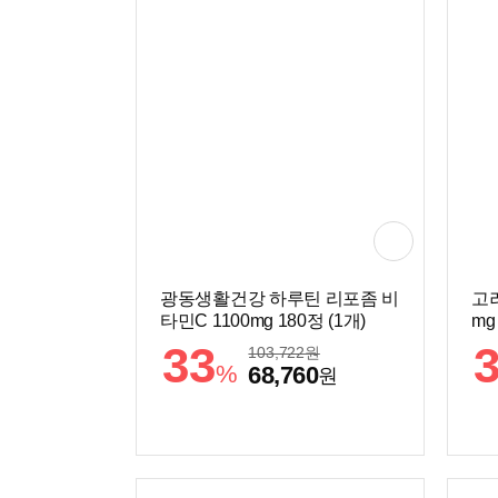
광동생활건강 하루틴 리포좀 비
고
타민C 1100mg 180정 (1개)
mg
33
103,722
원
%
68,760
원