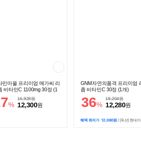
타민마을 프리미엄 메가씨 리
GNM자연의품격 프리미엄 
 비타민C 1100mg 30정 (1
좀 비타민C 30정 (1개)
27
36
16,928
원
19,204
원
%
%
12,300
12,280
원
원
혜택 최저가
12,080원
/ [옥션] 현대