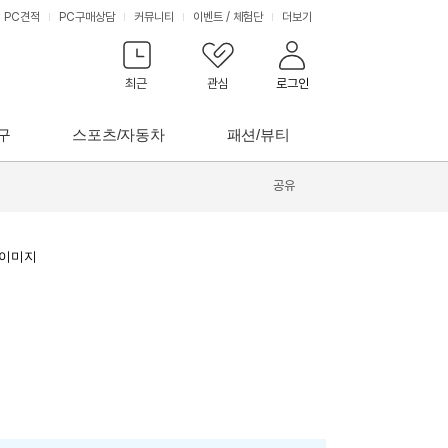
PC견적
PC구매상담
커뮤니티
이벤트
/
체험단
더보기
최근
관심
로그인
구
스포츠/자동차
패션/뷰티
공유