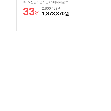
 인
조 / AI진동소음저감 / AI에너지절약 / 인
작/
버터건조모터 / 콘덴서관리:자동 / [조작/
33
2,800,459
원
 스
편의] / 조작부:AI홈 / 일체형조작부 / 스
%
1,873,370
원
세탁
마트싱스 / 스마트폰제어 / [규격] / 세탁
스틸
기색상:그레이지 / 건조기색상:그레이지
, 건
/ 단품모델명:세탁기(WF90F25GBY), 건
890
조기(DV90F20BBY) / 직렬:±686x1890
x875mm