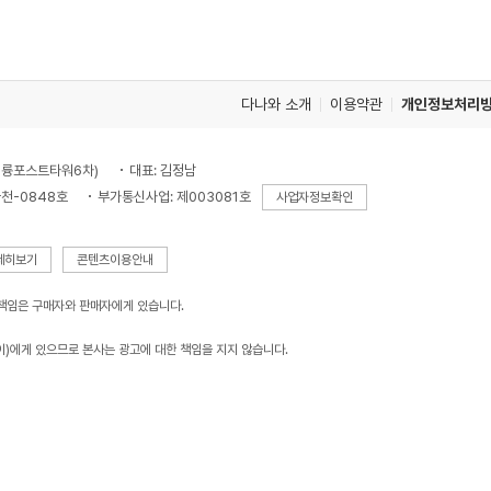
다나와 소개
이용약관
개인정보처리
, 대륭포스트타워6차)
대표: 김정남
천-0848호
부가통신사업: 제003081호
사업자정보확인
세히보기
콘텐츠이용안내
 책임은 구매자와 판매자에게 있습니다.
이)에게 있으므로 본사는 광고에 대한 책임을 지지 않습니다.