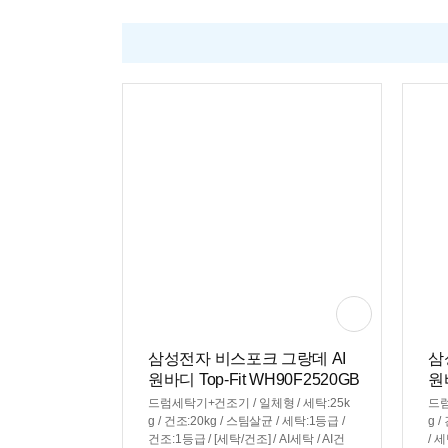
삼성전자 비스포크 그랑데 AI
삼
원바디 Top-Fit WH90F2520GB
원바
HW(일반판매처)
H
드럼세탁기+건조기 / 일체형 / 세탁:25k
드럼
g / 건조:20kg / 스팀살균 / 세탁:1등급 /
g 
건조:1등급 / [세탁/건조] / AI세탁 / AI건
/ 