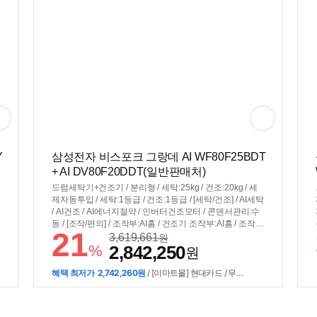
Y
삼성전자 비스포크 그랑데 AI WF80F25BDT
+ AI DV80F20DDT(일반판매처)
드럼세탁기+건조기 / 분리형 / 세탁:25kg / 건조:20kg / 세
제자동투입 / 세탁:1등급 / 건조:1등급 / [세탁/건조] / AI세탁
/ AI건조 / AI에너지절약 / 인버터건조모터 / 콘덴서관리:수
동 / [조작/편의] / 조작부:AI홈 / 건조기 조작부:AI홈 / 조작부
21
연동 / 스마트폰제어 / 스마트페어링 / 스마트싱스 / [규격] /
3,619,661
원
%
2,842,250
세탁기색상:실버스틸 / 건조기색상:실버스틸 / 세트모델명:
원
WF80F2520BDHT / 직렬:±686x1998x875mm / 병렬:±13
92x984x875mm
혜택 최저가
2,742,260원
/ [이마트몰] 현대카드 / 무이자 최대 3개월