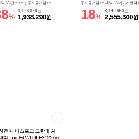
세탁 / AI건조 / AI진동소음저감 / AI에
동소음저감 / AI세탁 / AI에너지절약 /
절약 / 인버터건조모터 / 콘덴서관
버터건조모터 / 콘덴서관리:자동 / [조
38
18
3,176,689
원
3,140,950
원
자동 / [조작/편의] / 조작부:AI홈 / 일체
편의] / 조작부:AI홈 / 일체형조작부 /
%
%
1,938,290
2,555,300
원
원
작부 / 스마트싱스 / 스마트폰제어 /
마트싱스 / 스마트폰제어 / [규격] / 
격] / 세탁기색상:실버스틸 / 건조기색
기색상:다크스틸 / 건조기색상:다크
실버스틸 / 단품모델명:세탁기(WF90
/ 단품모델명:세탁기(WF90F21GBS)
5BBT), 건조기(DV90F20BBT) / 직렬:
조기(DV90F20BBS) / 직렬:±686x1
86x1890x875mm
x840mm
성전자 비스포크 그랑데 AI
디 Top-Fit WH90F2522AA