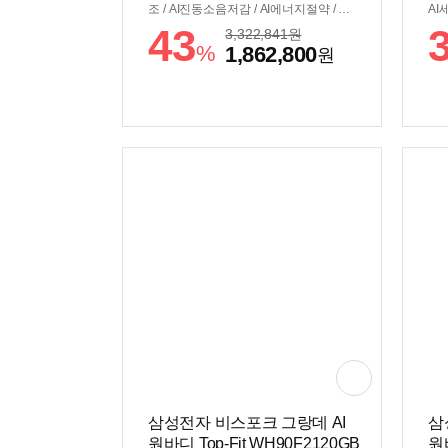
조 / AI진동소음저감 / AI에너지절약 / 인
AI
버터건조모터 / 콘덴서관리:자동 / [조작/
너지
43
3,322,841
원
편의] / 조작부:AI홈 / 일체형조작부 / 스
리:
%
1,862,800
원
마트싱스 / 스마트폰제어 / [규격] / 세탁
형조
기색상:화이트 / 건조기색상:화이트 / 단
[규
품모델명:세탁기(WF90F25GBW), 건조
상:
기(DV90F20BBW) / 직렬:±686x1890x8
F2
75mm
±6
삼성전자 비스포크 그랑데 AI
삼
원바디 Top-Fit WH90F2120GB
원바