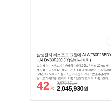
삼성전자 비스포크 그랑데 AI WF80F25BD
+ AI DV80F20DDY(일반판매처)
드럼세탁기+건조기 / 분리형 / 세탁:25kg / 건조:20kg / 세
제자동투입 / 세탁:1등급 / 건조:1등급 / [세탁/건조] / AI세탁
/ AI건조 / AI에너지절약 / 인버터건조모터 / 콘덴서관리:수
동 / [조작/편의] / 조작부:AI홈 / 건조기 조작부:AI홈 / 조작부
42
연동 / 스마트페어링 / 스마트싱스 / 스마트폰제어 / [규격] /
3,570,671
원
%
2,045,930
세탁기색상:그레이지 / 건조기색상:그레이지 / 세트모델명:
원
WF80F2520BDHY / 직렬:±686x1998x875mm / 병렬:±13
92x984x875mm