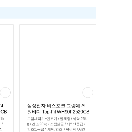
I
삼성전자 비스포크 그랑데 AI
0GB
원바디 Top-Fit WH90F2520GB
HY(일반판매처)
1k
드럼세탁기+건조기 / 일체형 / 세탁:25k
 /
g / 건조:20kg / 스팀살균 / 세탁:1등급 /
I진
건조:1등급 / [세탁/건조] / AI세탁 / AI건