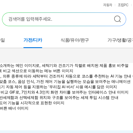
자동차
조립PC
바일
가전/디카
식품/유아/완구
가구/생활/공