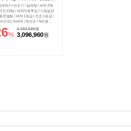
Y(일반판매처)
세탁기+건조기 / 일체형 / 세탁:25k
/ 건조:22kg / 세제자동투입 / 스팀살균
자동문열림 / 세탁:1등급 / 건조:1등급 /
탁/건조] / AI세탁 / AI건조 / AI진동소
감 / AI에너지절약 / 인버터건조모터
26
4,192,646
원
콘덴서관리:자동 / [조작/편의] / 조작부:
%
3,096,960
원
홈 / 일체형조작부 / 스마트싱스 / 스마
제어 / [규격] / 세탁기색상:그레이지
건조기색상:그레이지 / 단품모델명:세
(WF90F25ABY), 건조기(DV90F22
Y) / 직렬:±686x1890x875mm