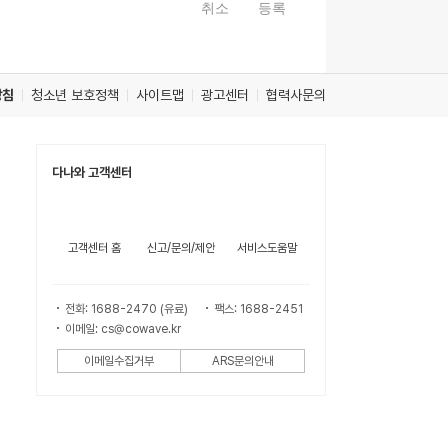
취소
등록
방침
청소년 보호정책
사이트맵
광고센터
협력사문의
다나와 고객센터
고객센터 홈
신고/문의/제안
서비스도움말
전화: 1688-2470 (유료)
팩스: 1688-2451
이메일: cs@cowave.kr
이메일수집거부
ARS문의안내