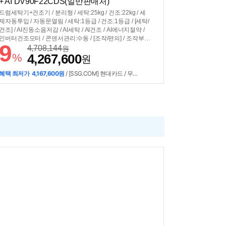
+ AI DV90F22CDS(일반판매처)
드럼세탁기+건조기 / 분리형 / 세탁:25kg / 건조:22kg / 세
제자동투입 / 자동문열림 / 세탁:1등급 / 건조:1등급 / [세탁/
건조] / AI진동소음저감 / AI세탁 / AI건조 / AI에너지절약 /
인버터건조모터 / 콘덴서관리:수동 / [조작/편의] / 조작부:A
9
I홈 / 건조기 조작부:AI홈 / 조작부연동 / 스마트폰제어 / 스
4,708,144
원
%
4,267,600
마트싱스 / 스마트페어링 / [규격] / 세탁기색상:다크스틸 /
원
건조기색상:다크스틸 / 세트모델명:WF90F2522ACHS /
직렬:±686x1998x875mm / 병렬:±1392x984x875mm
혜택 최저가
4,167,600원
/ [SSG.COM] 현대카드 / 무이자 최대 3개월