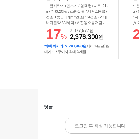
HW(일반판매처)
H
드럼세탁기+건조기 / 일체형 / 세탁:21k
드럼
g / 건조:20kg / 스팀살균 / 세탁:1등급 /
g 
건조:1등급 / [세탁/건조] / AI건조 / AI에
/ 
너지절약 / AI세탁 / AI진동소음저감 / 인
[세
버터건조모터 / 콘덴서관리:자동 / [조작/
음저
17
2,877,577
원
편의] / 조작부:AI홈 / 일체형조작부 / 스
/ 
%
2,376,300
원
마트싱스 / 스마트폰제어 / [규격] / 세탁
AI
기색상:화이트 / 건조기색상:화이트 / 단
트폰
혜택 최저가
2,287,480원
/ [이마트몰] 현
품모델명:세탁기(WF90F21GBW), 건조
/ 
대카드 / 무이자 최대 3개월
기(DV90F20BBW) / 직렬:±686x1890x8
탁기
40mm
AB
댓글