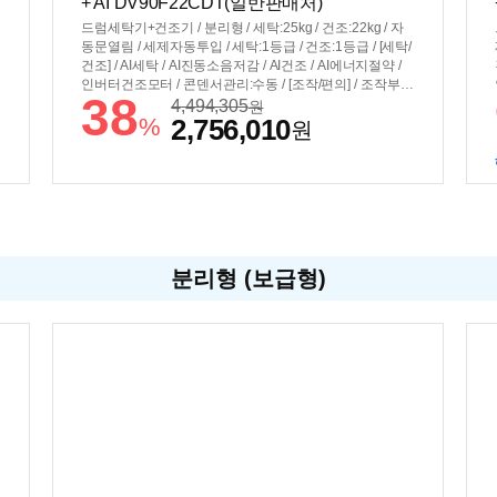
+ AI DV90F22CDT(일반판매처)
드럼세탁기+건조기 / 분리형 / 세탁:25kg / 건조:22kg / 자
동문열림 / 세제자동투입 / 세탁:1등급 / 건조:1등급 / [세탁/
건조] / AI세탁 / AI진동소음저감 / AI건조 / AI에너지절약 /
인버터건조모터 / 콘덴서관리:수동 / [조작/편의] / 조작부:A
38
I홈 / 건조기 조작부:AI홈 / 조작부연동 / 스마트싱스 / 스마
4,494,305
원
%
2,756,010
트페어링 / 스마트폰제어 / [규격] / 세탁기색상:실버스틸 /
원
건조기색상:실버스틸 / 세트모델명:WF90F2522ACHT / 직
렬:±686x1998x875mm / 병렬:±1392x984x875mm
분리형 (보급형)