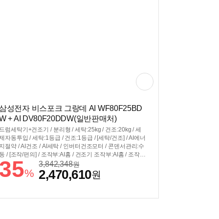
삼성전자 비스포크 그랑데 AI WF80F25BD
W + AI DV80F20DDW(일반판매처)
드럼세탁기+건조기 / 분리형 / 세탁:25kg / 건조:20kg / 세
제자동투입 / 세탁:1등급 / 건조:1등급 / [세탁/건조] / AI에너
지절약 / AI건조 / AI세탁 / 인버터건조모터 / 콘덴서관리:수
동 / [조작/편의] / 조작부:AI홈 / 건조기 조작부:AI홈 / 조작부
35
연동 / 스마트폰제어 / 스마트페어링 / 스마트싱스 / [규격] /
3,842,348
원
%
2,470,610
세탁기색상:화이트 / 건조기색상:화이트 / 세트모델명:WF8
원
0F2520BDHW / 직렬:±686x1998x875mm / 병렬:±1392x
984x875mm