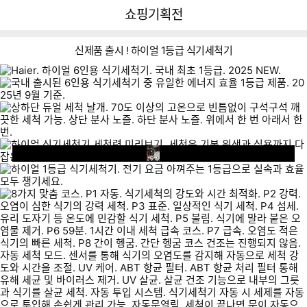
뒤
다
다나와
쇼핑기획전
로
나
가
와
기
메
신제품 출시 ! 하이얼 1등급 식기세척기
인