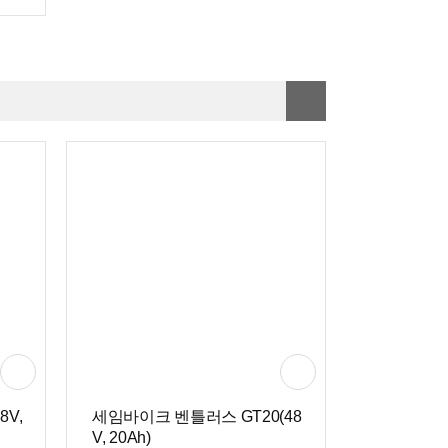
00x
8V,
세임바이크 벤틀러스 GT20(48
V, 20Ah)