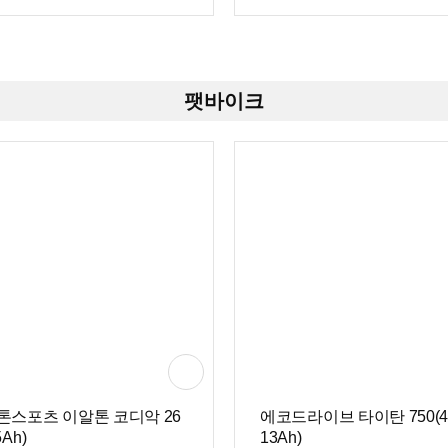
cm / 보관크기(가로x세로x폭): 95x1
45cm
팻바이크
톤스포츠 이알톤 코디악 26
에코드라이브 타이탄 750(4
5Ah)
13Ah)