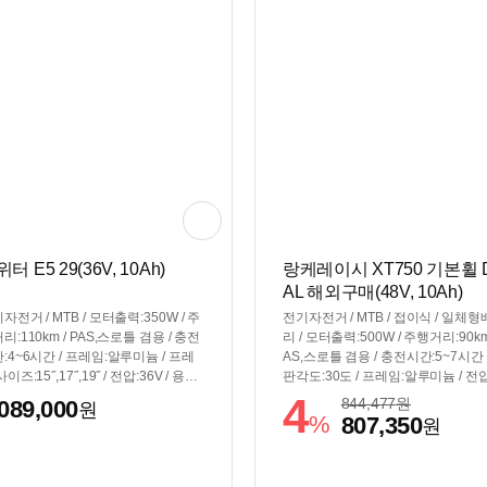
터 E5 29(36V, 10Ah)
랑케레이시 XT750 기본휠 
AL 해외구매(48V, 10Ah)
자전거 / MTB / 모터출력:350W / 주
전기자전거 / MTB / 접이식 / 일체
리:110km / PAS,스로틀 겸용 / 충전
리 / 모터출력:500W / 주행거리:90km 
:4~6시간 / 프레임:알루미늄 / 프레
AS,스로틀 겸용 / 충전시간:5~7시간 
이즈:15˝,17˝,19˝ / 전압:36V / 용량:
판각도:30도 / 프레임:알루미늄 / 전압
Ah / 전력량:360Wh / 바퀴:74cm(29
8V / 용량:10Ah / 전력량:480Wh / 바
4
844,477
원
,089,000
원
) / 10단 / 최고속도:25km/h / 디스크
6cm(26인치) / 7단 / 최고속도:30km/h
%
807,350
원
이크 / 무게:19.5kg / 플랫바 / 서스
썸시프터 / 디스크브레이크 / 무게:22k
션:후륜
플랫바 / 서스펜션:전륜+후륜 / 전조등
LED계기판 / 크기(가로x세로): 170x