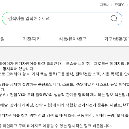
자동차
조립PC
바일
가전/디카
식품/유아/완구
가구/생활/공