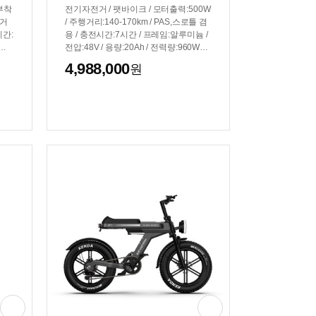
부착
전기자전거 / 팻바이크 / 모터출력:500W
행거
/ 주행거리:140-170km / PAS,스로틀 겸
시간:
용 / 충전시간:7시간 / 프레임:알루미늄 /
 /
전압:48V / 용량:20Ah / 전력량:960Wh /
h /
바퀴:51cm(20인치) / 7단 / 최고속도:60
4,988,000
원
24.
km/h / 서스펜션:전륜+후륜 / 색상: 블랙,
 무
화이트
흙받
/ L
x
크기