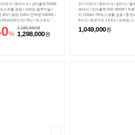
자전거 / 팻바이크 / 모터출력:500W
전기자전거 / 팻바이크 / 접이식 / 탈
PAS,스로틀 겸용 / 프레임:알루미늄 /
배터리 / 모터출력:500~800W / 주
:36V / 용량:15Ah / 전력량:540Wh /
리:100km / PAS,스로틀 겸용 / 충전
:66cm(26인치) / 8단 / 최고속도:~2
6시간 / 등판각도:14.4도 / 프레임:스틸
m/h / 디스크브레이크 / 라이저바 / 서
전압:48V / 용량:13Ah / 전력량:624W
40
2,185,560
원
1,049,000
원
션:전륜 / 짐받이 / 색상: 블랙, 무광
바퀴:51cm(20인치) / 7단 / 최고속도:
%
1,298,000
원
랙
9km/h / 썸시프터 / 디스크브레이크 /
게:28kg / 플랫바 / 서스펜션:전륜 / 
이 / 짐받이 / 전조등 / 후미등 / 거치대 
ED계기판 / 클락션 / 크기(가로x세로
폭): 176x110~126x62.5cm / 보관
(가로x세로x폭): 99x67x57cm