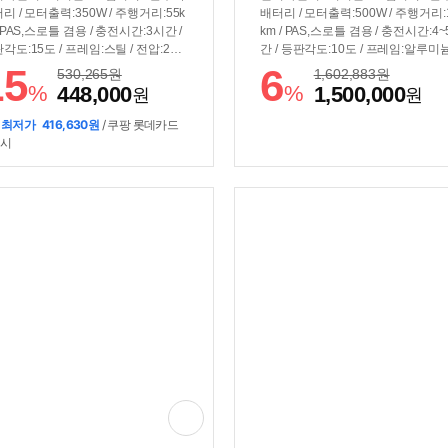
리 / 모터출력:350W / 주행거리:55k
배터리 / 모터출력:500W / 주행거리:
/ PAS,스로틀 겸용 / 충전시간:3시간 /
km / PAS,스로틀 겸용 / 충전시간:4
각도:15도 / 프레임:스틸 / 전압:24V
간 / 등판각도:10도 / 프레임:알루미늄
용량:5Ah / 전력량:120Wh / 바퀴:51cm
전압:48V / 용량:20Ah / 전력량:960W
15
6
530,265
원
1,602,883
원
인치) / 1단 / 최고속도:25km/h / V형
바퀴:51cm(20인치) / 7단 / 최고속도:
%
%
448,000
1,500,000
원
원
이크 / 무게:17.3kg / 플랫바 / 짐받
km/h / 디스크브레이크 / 무게:27.2kg
/ 흙받이 / LED계기판 / 크기(가로x세
서스펜션:전륜 / 짐받이 / 흙받이 / L
 최저가
416,630원
/ 쿠팡 롯데카드
폭): 173x111x61cm / 보관크기(가로
기판 / 전조등 / 후미등 / 방수등급: IP6
 시
로): 96x73cm
크기(가로x세로x폭): 165x106~118x
5cm/ 보관크기(가로x세로x폭): 95x7
6cm