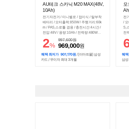
AU테크 스카닉 M20 MAX(48V,
모토
10Ah)
Ah
전기자전거 / 미니벨로 / 접이식 / 탈부착
전기
배터리 / 모터출력:850W / 주행거리:60k
/ 
m / PAS,스로틀 겸용 / 충전시간:4시간 /
S,
전압:48V / 용량:10Ah / 전력량:480Wh /
전력
바퀴:51cm(20인치) / 7단 / 최고속도:25
단 
2
997,600
원
km/h / 썸시프터 / 디스크브레이크 / 무
크브
%
969,000
원
게:25.65kg / 플랫바 / 서스펜션:전륜 / 흙
서스
받이 / 짐받이 / 전조등 / 후미등 / LED계
판 
혜택 최저가
901,170원
/ [이마트몰] 삼성
혜택
기판 / 크기(가로x세로x폭): 171x134x5
카드 / 무이자 최대 3개월
삼성
8cm / 보관크기(가로x세로): 90x67cm