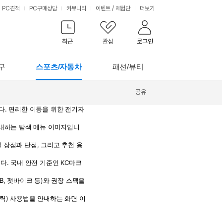
PC견적
PC구매상담
커뮤니티
이벤트
/
체험단
더보기
최근
관심
로그인
구
스포츠/자동차
패션/뷰티
공유