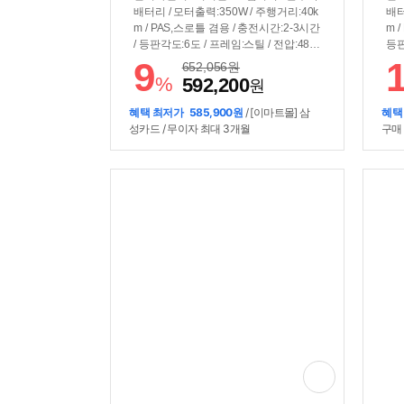
배터리 / 모터출력:350W / 주행거리:40k
배터
m / PAS,스로틀 겸용 / 충전시간:2-3시간
m 
/ 등판각도:6도 / 프레임:스틸 / 전압:48V
등판
/ 용량:5.2Ah / 전력량:249Wh / 바퀴:51c
/ 
9
652,056
원
m(20인치) / 1단 / 최고속도:24km/h / 드
(20
%
592,200
원
럼브레이크+서보브레이크 / 라이저바 /
브레
서스펜션:전륜 / 짐받이 / 흙받이 / LED계
이 
혜택 최저가
585,900원
/ [이마트몰] 삼
혜택
기판 / 후미등 / 크기(가로x세로x폭): 150
로x
성카드 / 무이자 최대 3개월
구매
x95.5~107.5x58.5cm/ 보관크기(가로x
x세
세로x폭): 81x67x44cm