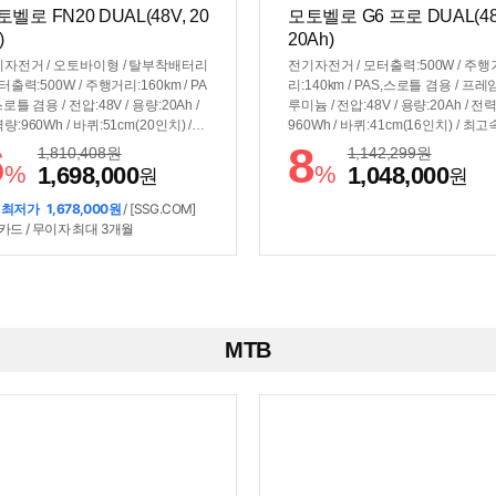
벨로 FN20 DUAL(48V, 20
모토벨로 G6 프로 DUAL(48
)
20Ah)
자전거 / 오토바이형 / 탈부착배터리
전기자전거 / 모터출력:500W / 주행
모터출력:500W / 주행거리:160km / PA
리:140km / PAS,스로틀 겸용 / 프레
스로틀 겸용 / 전압:48V / 용량:20Ah /
루미늄 / 전압:48V / 용량:20Ah / 전
량:960Wh / 바퀴:51cm(20인치) / 7
960Wh / 바퀴:41cm(16인치) / 최고
/ 최고속도:~25km/h / 썸시프터 / 디스
도:25km/h / 드럼브레이크 / 무게:29.
6
8
1,810,408
원
1,142,299
원
레이크 / 무게:29.5kg / 라이저바 /
/ 시티형 핸들바 / 서스펜션:전륜+후
%
%
1,698,000
1,048,000
원
원
펜션:전륜+후륜 / 짐받이 / LED계기
/ 전조등 / 후미등 / 클락션 / 색상: 블랙
 최저가
1,678,000원
/ [SSG.COM]
카드 / 무이자 최대 3개월
MTB