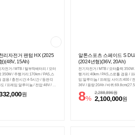
천리자전거 팬텀 HX (2025
알톤스포츠 스페이드 S DU
)(48V, 15Ah)
(2024년형)(36V, 20Ah)
자전거 / MTB / 탈부착배터리 / 모터
전기자전거 / MTB / 모터출력:350W 
:350W / 주행거리:170km / PAS,스
행거리:40km / PAS,스로틀 겸용 / 
 겸용 / 충전시간:4-5시간 / 등판각
임:알루미늄 / 프레임 사이즈:400 / 
8도 / 프레임:알루미늄 / 전압:48V / 용
36V / 용량:20Ah / 바퀴:69.8cm(27.
15Ah / 전력량:720Wh / 바퀴:66cm(2
치) / 9단 / 최고속도:25km/h / 듀얼
8
2,288,896
원
,332,000
원
치) / 7단 / 최고속도:24km/h / 디스크
롤레버 / 디스크브레이크 / 무게:20.8k
%
2,100,000
원
이크 / 무게:24.2kg / 라이저바 / 서
라이저바 / 서스펜션:전륜 / 짐받이 / 
션:전륜 / 짐받이 / 전조등 / LED계기
상: 블랙, 그레이