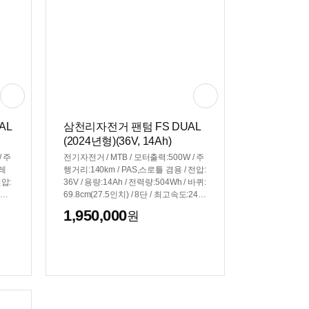
AL
삼천리자전거 팬텀 FS DUAL
(2024년형)(36V, 14Ah)
/ 주
전기자전거 / MTB / 모터출력:500W / 주
프레
행거리:140km / PAS,스로틀 겸용 / 전압:
전압:
36V / 용량:14Ah / 전력량:504Wh / 바퀴:
5인
69.8cm(27.5인치) / 8단 / 최고속도:24k
컨트
m/h / 디스크브레이크 / 무게:29.9kg / 라
1,950,000
원
g /
이저바 / 서스펜션:전륜+후륜
색