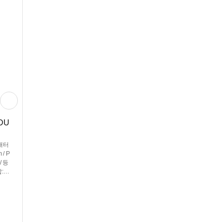
DU
형배터
/ P
/ 등
:4
퀴:6
 /
g /
 /
110