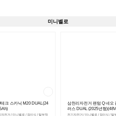
미니벨로
U테크 스카닉 M20 DUAL(24
삼천리자전거 팬텀 Q 네오 
 5Ah)
러스 DUAL (2025년형)(48V,
Ah)
자전거 / 미니벨로 / 접이식 / 탈부착
전기자전거 / 미니벨로 / 접이식 / 탈