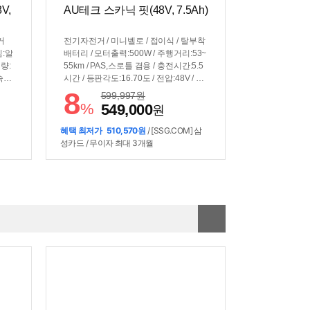
V,
AU테크 스카닉 핏(48V, 7.5Ah)
거
전기자전거 / 미니벨로 / 접이식 / 탈부착
임:알
배터리 / 모터출력:500W / 주행거리:53~
력량:
55km / PAS,스로틀 겸용 / 충전시간:5.5
속
시간 / 등판각도:16.70도 / 전압:48V / 용
7kg
량:7.5Ah / 전력량:360Wh / 바퀴:36cm(1
8
599,997
원
륜
4인치) / 1단 / 최고속도:25km/h / 디스크
%
549,000
원
브레이크 / 무게:29.7kg / 플랫바 / 서스
펜션:전륜+후륜+안장 / 짐받이 / 흙받이 /
혜택 최저가
510,570원
/ [SSG.COM] 삼
LED계기판 / 전조등 / 후미등 / 클락션 /
성카드 / 무이자 최대 3개월
크기(가로x세로x폭): 130x105x52cm /
보관크기(가로x세로) 80x80cm