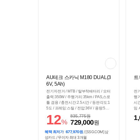
AU테크 스카닉 M180 DUAL(3
트위
6V, 5Ah)
전기자전거 / MTB / 탈부착배터리 / 모터
전기
출력:350W / 주행거리:35km / PAS,스로
행거
틀 겸용 / 충전시간:2.5시간 / 등판각도:1
시간
5도 / 프레임:스틸 / 전압:36V / 용량:5Ah
임 사
/ 전력량:180Wh / 바퀴:66cm(26인치) /
10
12
835,775
원
1
7단 / 최고속도:25km/h / 썸시프터 / 디스
인치
%
729,000
원
크브레이크 / 무게:21.6kg / 플랫바 / 서
브레
스펜션:전륜 / 짐받이 / 전조등 / 클락션 /
펜
혜택 최저가
677,970원
/ [SSG.COM] 삼
크기(가로x세로x폭): 173x100x63.5cm
성카드 / 무이자 최대 3개월