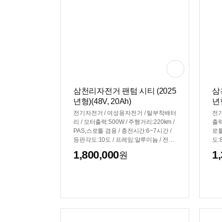
삼천리자전거 팬텀 시티 (2025
삼
년형)(48V, 20Ah)
년형
전기자전거 / 여성용자전거 / 탈부착배터
전기
리 / 모터출력:500W / 주행거리:220km /
출력
PAS,스로틀 겸용 / 충전시간:6~7시간 /
로틀
등판각도:10도 / 프레임:알루미늄 / 전압:
도:
48V / 용량:20Ah / 전력량:960Wh / 바퀴:
량:
1,800,000
1
원
61cm(24인치) / 7단 / 최고속도:24km/h /
6인
그립시프터 / 디스크브레이크 / 무게:28.
브레
7kg / 시티형 핸들바 / 서스펜션:전륜 / 흙
스펜
받이 / 바구니 / 짐받이 / 전조등 / 후미등 /
판
LED계기판