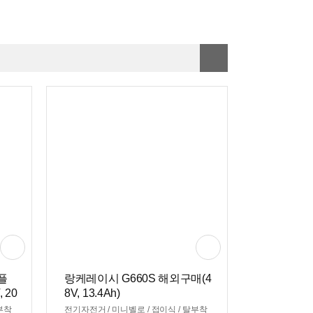
플
랑케레이시 G660S 해외구매(4
 20
8V, 13.4Ah)
부착
전기자전거 / 미니벨로 / 접이식 / 탈부착