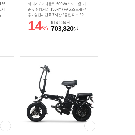
165
배터리 / 모터출력:500W(스포크휠 기
~5시
준) / 주행거리:150km / PAS,스로틀 겸
 /
용 / 충전시간:5-7시간 / 등판각도:20도 /
h /
프레임:알루미늄 / 전압:48V / 용량:13.4
14
819,839
원
24
Ah / 전력량:643.2Wh / 바퀴:51cm(20인
%
703,820
원
 /
치) / 7단 / 최고속도:24.9km/h / 썸시프터
ED계
/ 디스크브레이크 / 무게:20.5kg / 플랫바
7 /
/ 서스펜션:전륜 / 흙받이 / 짐받이 / 전조
60.
등 / LED계기판 / 크기(가로x세로): 157x
0x4
105~115cm / 보관크기(가로x세로x폭):
85x72x45cm