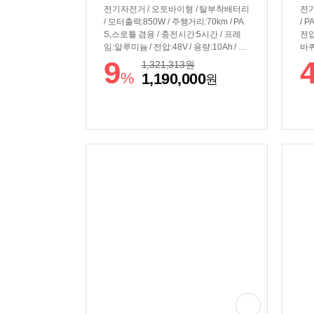
전기자전거 / 오토바이형 / 탈부착배터리
전기
/ 모터출력:850W / 주행거리:70km / PA
/ 
S,스로틀 겸용 / 충전시간:5시간 / 프레
전압
임:알루미늄 / 전압:48V / 용량:10Ah / 전
바퀴
력량:480Wh / 바퀴:51cm(20인치) / 7단
5k
9
1,321,313
원
/ 최고속도:25km/h / 유압식 브레이크 /
스펜
%
1,190,000
원
무게:29.4kg / 라이저바 / 서스펜션:전륜
블
+후륜 / 흙받이 / LED계기판 / 전조등 /
후미등 / 클락션 / 색상: 그레이, 새틴 실
버, 모던 카키