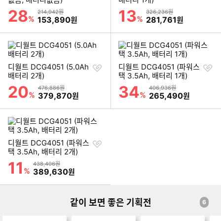
기
기
28
13
할인률
할인률
상품금액
상품금액
214,942원
326,236원
%
할인금액
%
할인금액
153,890
281,761
원
원
찜
찜
디월트 DCG4051 (5.0Ah
디월트 DCG4051 (파워스
하
하
배터리 2개)
택 3.5Ah, 배터리 1개)
기
기
20
34
할인률
할인률
상품금액
상품금액
476,886원
406,936원
%
할인금액
%
할인금액
379,870
265,490
원
원
찜
디월트 DCG4051 (파워스
하
택 3.5Ah, 배터리 2개)
기
11
할인률
상품금액
438,406원
%
할인금액
389,630
원
같이 보면 좋은 기획전
6