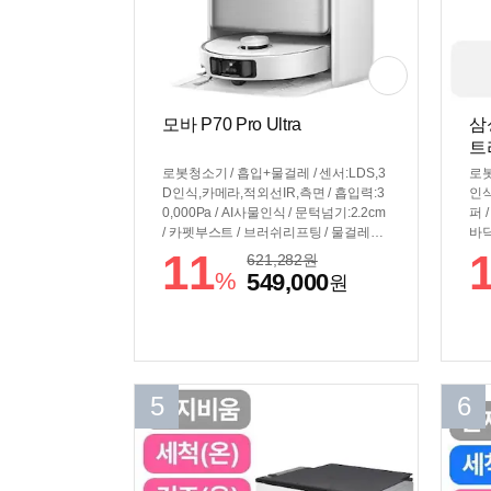
모바 P70 Pro Ultra
삼
트라
로봇청소기 / 흡입+물걸레 / 센서:LDS,3
로봇
D인식,카메라,적외선IR,측면 / 흡입력:3
인식
0,000Pa / AI사물인식 / 문턱넘기:2.2cm
퍼 /
/ 카펫부스트 / 브러쉬리프팅 / 물걸레리
바닥
프팅 / 물걸레:회전형 / 물걸레확장암 /
(6
11
621,282
원
[스테이션] / 먼지비움 / 걸레세척(온수) /
걸레
%
549,000
원
걸레건조(온풍) / 걸레탈부착 / 세제투입
장암
/ 스테이션청소 / 자동급수 / [규격] / 크기
(온
(가로x세로x깊이): 청소기 350x350x10
물걸
3.8mm 스테이션 420x470x458mm
스테
/ 
무게
5
6
소기
20