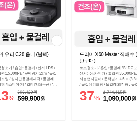
커 유피 C28 옴니 (블랙)
드리미 X60 Master 직배수 
반구매)
청소기 / 흡입+물걸레 / 센서:LDS /
로봇청소기 / 흡입+물걸레 / BLDC모
력:15,000Pa / 문턱넘기:2cm / 물걸
센서:ToF,카메라 / 흡입력:35,000Pa 
프팅 / 실시간물걸레세척 / 물걸레:
셔블먼지필터 / 문턱넘기:4.5cm(8.8c
형 / [스테이션] / 걸레건조(온풍) / 자
/ 물걸레리프팅 / 물걸레:회전형 / 물
전 / 먼지비움 / 걸레세척(냉수) / 플
확장암 / [스테이션] / 걸레건조(온풍) 
13
37
696,420
원
1,744,415
원
트분리 / [규격] / 색상:블랙 / 무게:5.
배수 / 먼지비움 / 세제투입 / 걸레탈
%
%
599,900
1,090,000
원
원
kg / 크기(가로x세로x깊이): 청소기 3
/ 걸레세척(온수) / 자동충전 / [규격] /
x110x327mm 스테이션 436x430x35
상:화이트 / 무게:4.7kg / 크기(가로
m
x깊이): 청소기 350x79.5(102.8)x3
m 스테이션 416x249x442mm