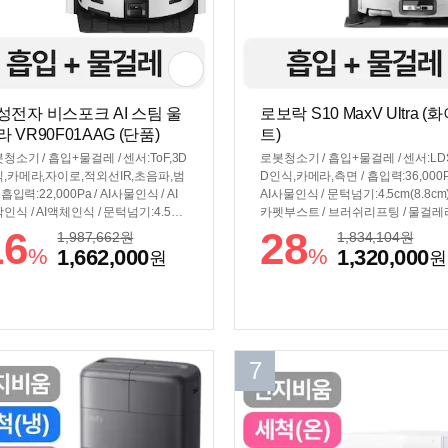
성전자 비스포크 AI 스팀 울
로보락 S10 MaxV Ultra (
 VR90F01AAG (단품)
트)
청소기 / 흡입+물걸레 / 센서:ToF,3D
로봇청소기 / 흡입+물걸레 / 센서:LDS
,카메라,자이로,적외선IR,초음파,범
D인식,카메라,측면 / 흡입력:36,000P
 흡입력:22,000Pa / AI사물인식 / AI
AI사물인식 / 문턱넘기:4.5cm(8.8cm)
인식 / AI액체인식 / 문턱넘기:4.5cm
카펫부스트 / 브러쉬리프팅 / 물걸
cm) / 카펫부스트 / 브러쉬리프팅 / 물
팅 / 물걸레:음파진동형 / 물걸레확장암
16
28
1,987,662
원
1,834,104
원
리프팅 / 물걸레:회전형 / 물걸레확
[스테이션] / 먼지비움 / 걸레세척(온수)
%
%
1,662,000
1,320,000
원
원
 / [스테이션] / 먼지비움 / 걸레세척
걸레건조(온풍) / 걸레탈부착 / 세제
수) / 걸레건조(온풍) / 걸레탈부착 /
/ 스테이션청소 / 자동급수 / 자동충전 
레100℃스팀살균 / 플레이트분리 /
[규격] / 색상:화이트 / 무게:5.1kg / 
이션청소 / 자동급수 / 먼지봉투살균
(가로x세로x깊이): 청소기 353x79.8
자동충전 / [규격] / 색상:새틴그레이지 /
0mm 스테이션 409x470x440mm
:4.3kg / 크기(가로x세로x깊이): 청
7
 359x100x364mm 스테이션 444x5
x510mm