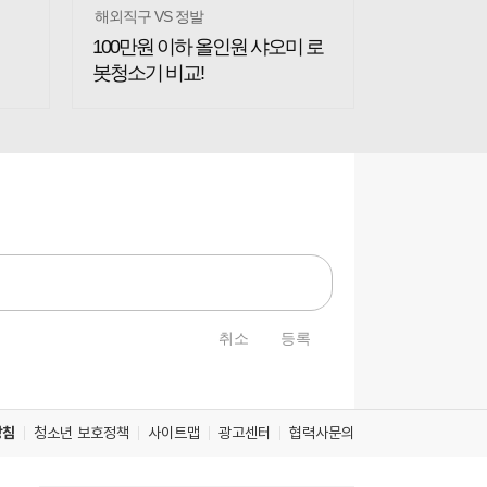
해외직구 VS 정발
100만원 이하 올인원 샤오미 로
봇청소기 비교!
취소
등록
방침
청소년 보호정책
사이트맵
광고센터
협력사문의