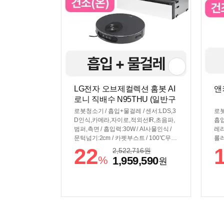
LG전자 오브제컬렉션 홈봇 AI
앤
로니 직배수 N95THU (일반구
매)
로봇청소기 / 흡입+물걸레 / 센서:LDS,3
로봇
D인식,카메라,자이로,적외선IR,초음파,
흡입
범퍼,측면 / 흡입력:30W / AI사물인식 /
레리
문턱넘기:2cm / 카펫부스트 / 100℃무빙
롤러
스팀 / 물걸레리프팅 / 물걸레:회전형 / 물
동충
22
2,522,716
원
걸레확장암 / [스테이션] / 먼지비움 / 걸
레이
%
1,959,590
원
레세척(온수) / 걸레건조(온풍) / 직배수 /
05
물걸레100℃스팀살균 / 자동충전 / 자동
49
도어닫힘 / 스테이션컨디셔닝 / [규격] /
2m
색상:에센스그라파이트 / 무게:4.7kg / 스
테이션 색상: 에센스화이트 / 크기(가로x
세로x깊이): 청소기 349x103x349mm
스테이션 600x147x500mm