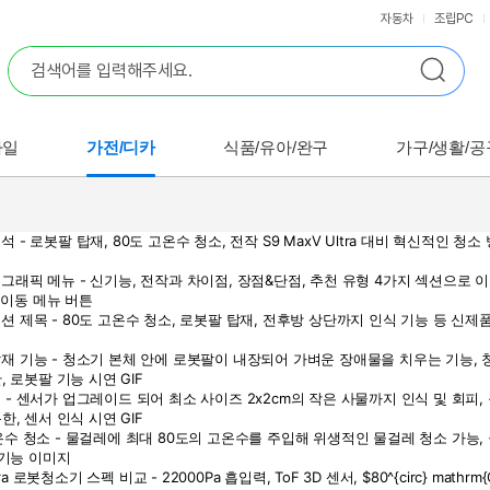
자동차
조립PC
바일
가전/디카
식품/유아/완구
가구/생활/공