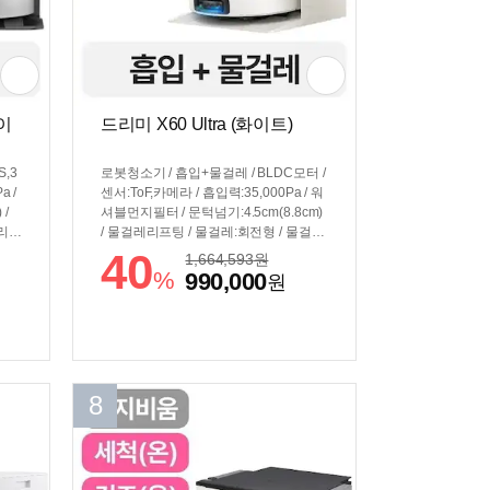
화이
드리미 X60 Ultra (화이트)
,3
로봇청소기 / 흡입+물걸레 / BLDC모터 /
a /
센서:ToF,카메라 / 흡입력:35,000Pa / 워
 /
셔블먼지필터 / 문턱넘기:4.5cm(8.8cm)
레리프
/ 물걸레리프팅 / 물걸레:회전형 / 물걸레
 /
확장암 / [스테이션] / 걸레건조(온풍) / 세
40
1,664,593
원
 /
제투입 / 걸레탈부착 / 먼지비움 / 걸레세
%
990,000
원
투입
척(온수) / 자동충전 / [규격] / 색상:화이
/
트 / 무게:4.7kg / 크기(가로x세로x깊이):
크기
청소기 350x79.5(102.8)x350mm 스테
x35
이션 390x499x423mm
8