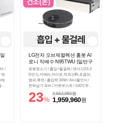
(일
LG전자 오브제컬렉션 홈봇 AI
로니 직배수 N95TWU (일반구
매)
터 /
로봇청소기 / 흡입+물걸레 / 센서:LDS,3
/ 워
D인식,카메라,자이로,적외선IR,초음파,
m)
범퍼,측면 / 흡입력:30W / AI사물인식 /
걸레
문턱넘기:2cm / 카펫부스트 / 100℃무빙
/ 직
스팀 / 물걸레리프팅 / 물걸레:회전형 / 물
23
2,552,082
원
부착
걸레확장암 / [스테이션] / 먼지비움 / 걸
%
1,959,960
원
 색
레세척(온수) / 걸레건조(온풍) / 직배수 /
x세로
물걸레100℃스팀살균 / 자동충전 / 자동
50m
도어닫힘 / 스테이션컨디셔닝 / [규격] /
색상:에센스그라파이트 / 무게:4.7kg / 스
테이션 색상: 카밍베이지 / 크기(가로x세
로x깊이): 청소기 349x103x349mm 스
테이션 600x147x500mm