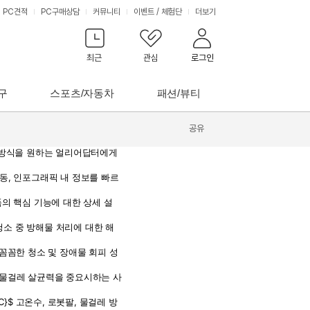
PC견적
PC구매상담
커뮤니티
이벤트
/
체험단
더보기
최근
관심
로그인
구
스포츠/자동차
패션/뷰티
공유