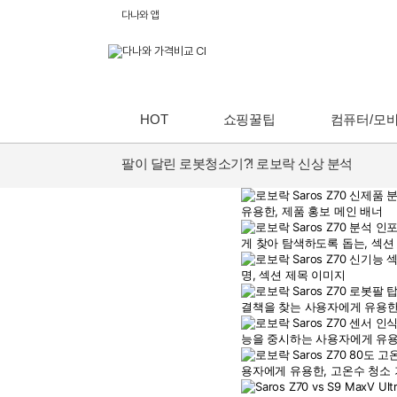
다나와 앱
HOT
쇼핑꿀팁
컴퓨터/모
팔이 달린 로봇청소기?! 로보락 신상 분석