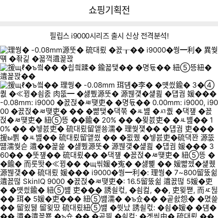
뒤
다
다나와
쇼핑기획전
로
나
가
와
기
메
필립스 i9000시리즈 출시 신상 전격분석!
인
2
3
4