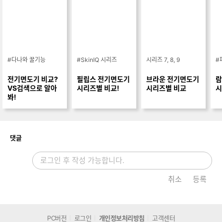
#다나와 꿀기능
#SkinIQ 시리즈
시리즈 7, 8, 9
#
전기면도기 비교?
필립스 전기면도기
브라운 전기면도기
람
VS검색으로 알아
시리즈별 비교!
시리즈별 비교
시
봐!
개
댓글
취소
등록
PC버전
로그인
개인정보처리방침
고객센터