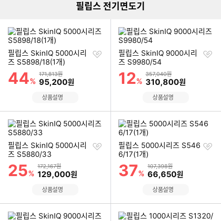
필립스 전기면도기
찜
찜
필립스 SkinIQ 5000시리
필립스 SkinIQ 9000시리
하
하
즈 S5898/18(1개)
즈 S9980/54
기
기
44
12
할인률
할인률
상품금액
상품금액
171,813원
357,040원
%
할인금액
%
할인금액
95,200
310,800
원
원
상품설명
상품설명
찜
찜
필립스 SkinIQ 5000시리
필립스 5000시리즈 S546
하
하
즈 S5880/33
6/17(1개)
기
기
25
37
할인률
할인률
상품금액
상품금액
172,167원
107,398원
%
할인금액
%
할인금액
129,000
66,650
원
원
상품설명
상품설명