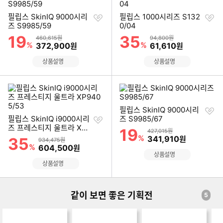
찜
찜
필립스 SkinIQ 9000시리
필립스 1000시리즈 S132
하
하
즈 S9985/59
0/04
기
기
19
35
할인률
할인률
상품금액
상품금액
460,615원
94,800원
%
할인금액
%
할인금액
372,900
61,610
원
원
상품설명
상품설명
찜
필립스 SkinIQ 9000시리
찜
하
필립스 SkinIQ i9000시리
즈 S9985/67
하
기
즈 프레스티지 울트라 XP9
19
할인률
상품금액
427,015원
기
405/53
%
할인금액
341,910
35
원
할인률
상품금액
934,475원
%
할인금액
604,500
원
상품설명
상품설명
같이 보면 좋은 기획전
5