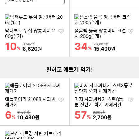
찜
찜
닥터루트 무심 땅콩버터 2
잼홀릭 옳곡 땅콩버터 크런
하
하
00g(1개)
치 200g(1개)
기
기
10
34
할인률
할인률
상품금액
상품금액
9,653원
23,663원
이미지형 상품 목록
%
할인금액
%
할인금액
8,620
15,400
원
원
편하고 예쁘게 먹기!
찜
찜
애플코어러 21088 사과씨
미지 사과씨빼기 스텐8등
하
하
제거기
분 절단기 깍기 씨제거칼
기
기
6
57
할인률
할인률
상품금액
상품금액
11,097원
6,395원
%
할인금액
%
할인금액
10,430
2,700
원
원