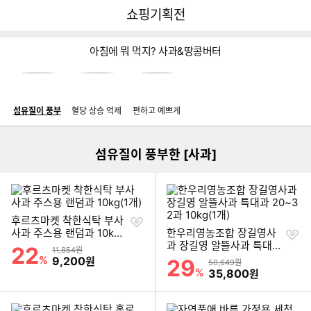
뒤
다
다나와
쇼핑기획전
로
나
가
와
기
메
아침에 뭐 먹지? 사과&땅콩버터
인
이미지형 상품 목록
섬유질이 풍부
혈당 상승 억제
편하고 예쁘게
더보기
섬유질이 풍부한 [사과]
찜
후르츠마켓 착한식탁 부사
하
찜
사과 주스용 랜덤과 10kg
한우리영농조합 장길영사
기
하
(1개)
과 장길영 알뜰사과 특대과
22
할인률
상품금액
11,854원
기
20~32과 10kg(1개)
%
할인금액
9,200
원
29
할인률
상품금액
50,649원
%
할인금액
35,800
원