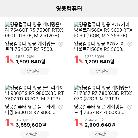
영웅컴퓨터
찜
찜
영웅컴퓨터 영웅 게이밍울
영웅컴퓨터 영웅 875 게이
하
하
트라 7546GT R5 7500F
밍울트라560X R5 5600
기
기
RTX5060Ti (16GB, M.2
RTX5060 (16GB, M.2 25
1
1
할인률
할인률
상품금액
상품금액
1,535,128원
1,232,500원
512GB)
6GB)
%
할인금액
%
할인금액
1,509,640
1,209,640
원
원
상품설명
상품설명
찜
찜
영웅컴퓨터 영웅 울트라게
영웅컴퓨터 영웅 게이밍울
하
하
이밍 9800TS R7 9800X
트라 7857 R7 7800X3D
기
기
3D RTX5070Ti (32GB,
RTX5070 (32GB, M.2 1
1
1
할인률
할인률
상품금액
상품금액
3,611,120원
2,653,332원
M.2 1TB)
TB)
%
할인금액
%
할인금액
3,559,600
2,609,640
원
원
상품설명
상품설명