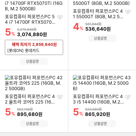
찜
포유컴퓨터 퍼포먼스PC 4
찜
하
포유컴퓨터 퍼포먼스PC 5
1 5500GT (8GB, M.2 50
하
기
4 i7 14700F RTX5070Ti
0GB)
4
할인률
상품금액
561,844원
기
(16GB, M.2 500GB)
%
할인금액
536,640
5
원
할인률
상품금액
3,270,848원
%
할인금액
3,074,880
원
상품설명
혜택 최저가
2,859,640
원
[롯데ON] 롯데카드
상품설명
찜
찜
포유컴퓨터 퍼포먼스PC 4
포유컴퓨터 퍼포먼스PC 4
하
하
2 울트라 코어5 225 (16G
3 i5 14400 (16GB, M.2
기
기
B, M.2 500GB)
500GB)
5
5
할인률
할인률
상품금액
상품금액
952,138원
920,660원
%
할인금액
%
할인금액
895,680
865,920
원
원
이미지형 상품 목록
상품설명
상품설명