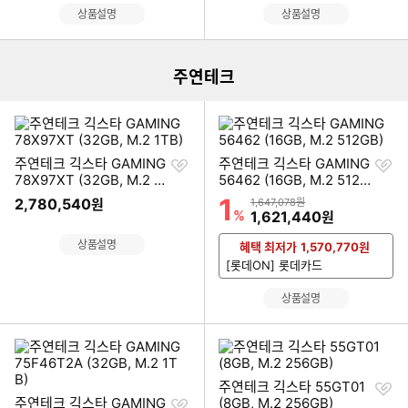
상품설명
상품설명
주연테크
찜
찜
주연테크 긱스타 GAMING
주연테크 긱스타 GAMING
하
하
78X97XT (32GB, M.2 1
56462 (16GB, M.2 512G
기
기
TB)
B)
1
할인률
2,780,540
상품금액
원
1,647,078원
%
할인금액
1,621,440
원
상품설명
혜택 최저가
1,570,770
원
[롯데ON] 롯데카드
상품설명
찜
주연테크 긱스타 55GT01
찜
하
주연테크 긱스타 GAMING
(8GB, M.2 256GB)