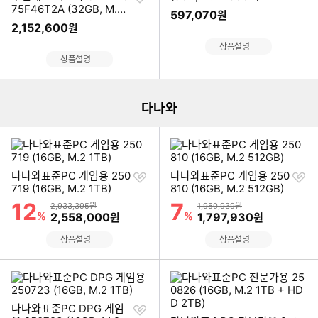
하
기
75F46T2A (32GB, M.2
597,070
원
기
1TB)
2,152,600
원
상품설명
이미지형 상품 목록
상품설명
다나와
찜
찜
다나와표준PC 게임용 250
다나와표준PC 게임용 250
하
하
719 (16GB, M.2 1TB)
810 (16GB, M.2 512GB)
기
기
12
7
할인률
할인률
상품금액
상품금액
2,933,395원
1,950,939원
%
할인금액
%
할인금액
2,558,000
1,797,930
원
원
상품설명
상품설명
찜
다나와표준PC DPG 게임