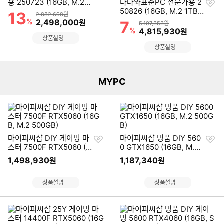
하
찜
용 250723 (16GB, M.2 1
다나와표준PC 전문가용 2
기
하
TB)
50826 (16GB, M.2 1TB
13
할인률
상품금액
2,882,698원
기
+ HDD 2TB)
%
할인금액
2,498,000
원
7
할인률
상품금액
5,197,353원
%
할인금액
4,815,930
원
상품설명
이미지형 상품 목록
상품설명
MYPC
찜
찜
마이피씨샵 DIY 게이밍 마
마이피씨샵 명품 DIY 560
하
하
스터 7500F RTX5060 (1
0 GTX1650 (16GB, M.2
기
기
6GB, M.2 500GB)
500GB)
1,498,930
1,187,340
원
원
상품설명
상품설명