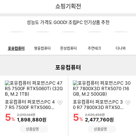
뒤
다
다나와
쇼핑기획전
로
나
가
와
기
메
성능도 가격도 GOOD! 조립PC 인기상품 추천
인
이미지형 상품 목록
포유컴퓨터
영웅컴퓨터
한성컴퓨터
주연테크
다나와
포유컴퓨터
찜
찜
포유컴퓨터 퍼포먼스PC 4
포유컴퓨터 퍼포먼스PC 3
하
하
7 R5 7500F RTX5060Ti
0 R7 7800X3D RTX507
기
기
(32GB, M.2 1TB)
0 (16GB, M.2 500GB)
5
5
할인률
할인률
상품금액
상품금액
2,019,144원
2,635,458원
%
할인금액
%
할인금액
1,898,880
2,477,760
원
원
상품설명
상품설명