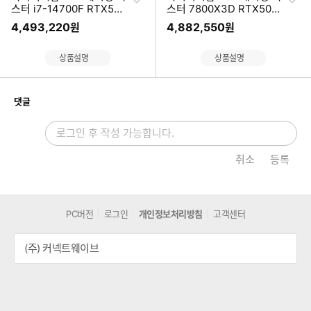
하
하
스터 i7-14700F RTX507
스터 7800X3D RTX507
기
기
0 (32GB, M.2 500GB)
0Ti (16GB, M.2 500GB)
4,493,220
4,882,550
원
원
상품설명
상품설명
개
댓글
취소
등록
PC버전
로그인
개인정보처리방침
고객센터
(주) 커넥트웨이브