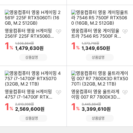
찜
찜
영웅컴퓨터 영웅 H게이밍
영웅컴퓨터 영웅 게이밍울
하
하
2561F 225F RTX5060Ti
트라 7546 R5 7500F RT
기
기
(16GB, M.2 512GB)
X5060 (16GB, M.2 512G
1
1
할인률
할인률
상품금액
상품금액
1,506,864원
1,373,718원
B)
%
할인금액
%
할인금액
1,479,630
1,349,650
원
원
상품설명
상품설명
찜
찜
영웅컴퓨터 영웅 H게이밍
영웅컴퓨터 영웅 울트라게
하
하
4757 i7-14700F RTX50
이밍 007 R7 7800X3D R
기
기
70 (32GB, M.2 1TB)
TX5070Ti (32GB, M.2 1
1
1
할인률
할인률
상품금액
상품금액
2,610,998원
3,445,884원
TB)
%
할인금액
%
할인금액
2,569,600
3,399,610
원
원
이미지형 상품 목록
상품설명
상품설명