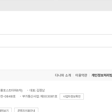
다나와 소개
이용약관
개인정보처리
, 대륭포스트타워6차)
대표: 김정남
천-0848호
부가통신사업: 제003081호
사업자정보확인
세히보기
콘텐츠이용안내