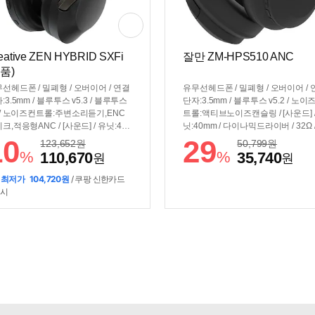
eative ZEN HYBRID SXFi
잘만 ZM-HPS510 ANC
정품)
선헤드폰 / 밀폐형 / 오버이어 / 연결
유무선헤드폰 / 밀폐형 / 오버이어 / 
:3.5mm / 블루투스 v5.3 / 블루투스
단자:3.5mm / 블루투스 v5.2 / 노이
 / 노이즈컨트롤:주변소리듣기,ENC
트롤:액티브노이즈캔슬링 / [사운드] /
크,적응형ANC / [사운드] / 유닛:40
닛:40mm / 다이나믹드라이버 / 32Ω /
 / 네오디뮴마그네틱 / 다이나믹드라
3dB / 20Hz~20kHz / 코덱:SBC,AAC 
10
29
123,652
원
50,799
원
/ 20Hz~20kHz / 코덱:AAC,SBC / 3
[배터리] / 재생시간:20시간 / 충전:US
%
%
110,670
35,740
원
원
도공간음향 / [배터리] / 재생시간:40
C / [기능] / 음성명령 / [부가] / 무게:2
(ANC ON), 70시간(ANC OFF) / 충
/ 접이식 / 회전형이어컵 / 추가구성품
 최저가
104,720원
/ 쿠팡 신한카드
USB-C / [기능] / EQ수동조절 / 저지
대용케이스
 시
이밍모드 / 음성명령 / 멀티포인트 /
가] / 무게:271g / 접이식 / 추가구성
:휴대용케이스