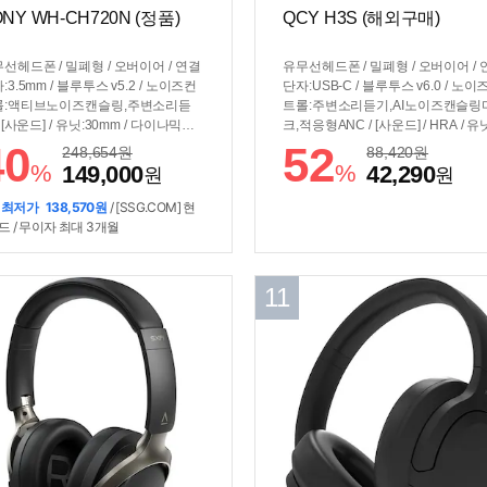
NY WH-CH720N (정품)
QCY H3S (해외구매)
선헤드폰 / 밀폐형 / 오버이어 / 연결
유무선헤드폰 / 밀폐형 / 오버이어 / 
:3.5mm / 블루투스 v5.2 / 노이즈컨
단자:USB-C / 블루투스 v6.0 / 노이
롤:액티브노이즈캔슬링,주변소리듣
트롤:주변소리듣기,AI노이즈캔슬링
/ [사운드] / 유닛:30mm / 다이나믹드
크,적응형ANC / [사운드] / HRA / 유
버 / 네오디뮴마그네틱 / 99dB, 108
3mm, 40mm / 다이나믹드라이버 / 
40
52
248,654
원
88,420
원
 / 7Hz~20kHz(액티브모드), 20Hz~2
LDAC / 360도공간음향 / [배터리] /
%
%
149,000
42,290
원
원
Hz(블루투스연결) / 코덱:SBC,AAC /
시간:58시간(ANC ON), 102시간(A
0도공간음향 / [배터리] / 재생시간:35
OFF) / 충전:USB-C / [기능] / 저지
 최저가
138,570원
/ [SSG.COM] 현
(ANC ON), 50시간(ANC OFF) / 충
밍모드 / 음성명령 / 멀티포인트 / [부가
드 / 무이자 최대 3개월
USB-C / [기능] / 편의기능:음성안내 /
IPX5방수 / 무게:240g / 접이식 / 회
수동조절 / 음성명령 / 멀티포인트 /
이어컵
패스트페어 / 마이크특징:빔포밍 /
11
가] / 케이블특징:탈착식케이블 / 무게:
2g / 회전형이어컵