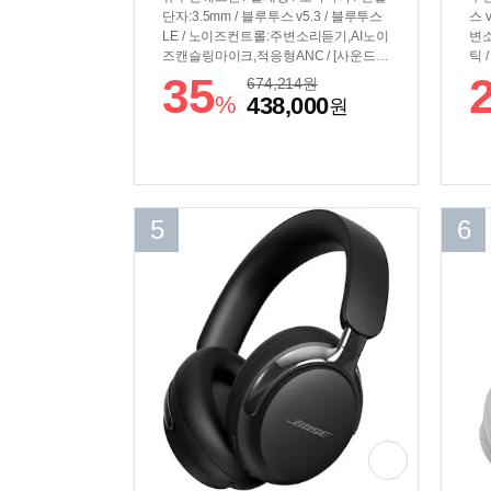
단자:3.5mm / 블루투스 v5.3 / 블루투스
스 
LE / 노이즈컨트롤:주변소리듣기,AI노이
변소
즈캔슬링마이크,적응형ANC / [사운드] /
틱 
HRA / 유닛:30mm / 네오디뮴마그네틱 /
리]
35
674,214
원
다이나믹드라이버 / 48Ω / 103dB / 4Hz
US
%
438,000
원
~40kHz / 코덱:AAC,LC3,LDAC,SBC /
음성
적응형EQ / 360도 공간음향 / [배터리] /
6.
재생시간:30시간(ANC ON), 40시간(AN
적 
C OFF) / 충전:USB-C / [기능] / 편의기
력 
능:위치찾기,음성안내 / EQ수동조절 / 멀
티포인트 / 오라캐스트 / 구글패스트페어
5
6
/ 마이크특징:MEMS,빔포밍 / [부가] / 케
이블특징:탈착식케이블 / 무게:254g / 접
이식 / 회전형이어컵 / 추가구성품:휴대
용케이스