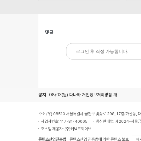
댓글
공지
08/03(월) 다나와 개인정보처리방침 개정 안내
주소 (우) 08510 서울특별시 금천구 벚꽃로 298, 17층(가산동
사업자번호: 117-81-40065
통신판매업: 제2024-서울금
호스팅 제공자: (주)커넥트웨이브
콘텐츠산업진흥법
콘텐츠산업 진흥법에 의한 콘텐츠 보호
자