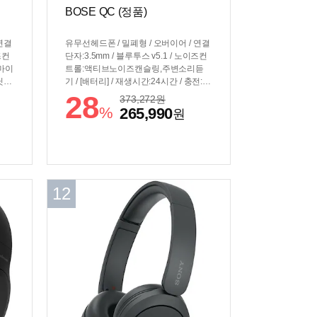
BOSE QC (정품)
연결
유무선헤드폰 / 밀폐형 / 오버이어 / 연결
즈컨
단자:3.5mm / 블루투스 v5.1 / 노이즈컨
마이
트롤:액티브노이즈캔슬링,주변소리듣
닛:1
기 / [배터리] / 재생시간:24시간 / 충전:U
코덱:
SB-C / [기능] / 편의기능:음성안내 / EQ
28
373,272
원
 재생
수동조절 / 음성명령 / 멀티포인트 / [부
%
265,990
원
NC
가] / 케이블특징:탈착식케이블 / 무게:24
연게이
1g / 접이식 / 회전형이어컵 / 추가구성
] /
품:휴대용케이스 / 심플싱크 지원(보스
전형
스마트스피커 및 사운드바 호환)
12