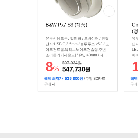
B&W Px7 S3 (정품)
Cr
(
유무선헤드폰 / 밀폐형 / 오버이어 / 연결
유무
단자:USB-C,3.5mm / 블루투스 v5.3 / 노
단자
이즈컨트롤:액티브노이즈캔슬링,주변
LE
소리듣기 / [사운드] / 유닛:40mm / 다이
마이
나믹드라이버 / 코덱:aptX Lossless,apt
mm
8
597,934
원
X,aptX Adaptive,aptX HD,AAC,SBC /
이버 
%
547,730
원
[배터리] / 재생시간:30시간 / 충전:USB-
60
C / [기능] / 음성명령 / EQ수동조절 / 멀
시간
혜택 최저가
535,800원
/ 쿠팡 BC카드
혜택
티포인트 / 구글패스트페어 / [부가] / 케
전:
구매 시
구매
이블특징:탈착식케이블 / 무게:300g / 회
연게
전형이어컵 / 추가구성품:휴대용케이스
[부
품