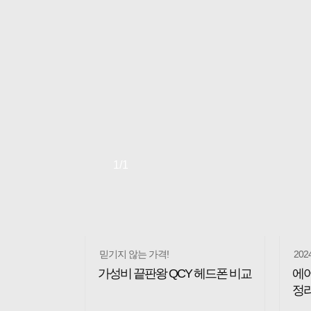
1
/1
믿기지 않는 가격!
20
가성비 끝판왕 QCY 헤드폰 비교
에어
정