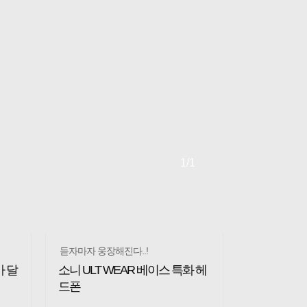
1
/1
듣자마자 웅장해진다..!
 달
소니 ULT WEAR 베이스 특화 헤
드폰