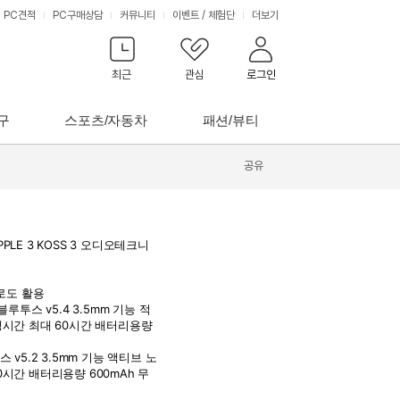
PC견적
PC구매상담
커뮤니티
이벤트
/
체험단
더보기
최근
관심
로그인
구
스포츠/자동차
패션/뷰티
공유