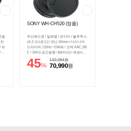
SONY WH-CH520 (정품)
연결
무선헤드폰 / 밀폐형 / 온이어 / 블루투스
즈컨
v5.2 / [사운드] / 유닛:30mm / 다이나믹
 유
드라이버 / 20Hz~20kHz / 코덱:AAC,SB
 10
C / 360도공간음향 / [배터리] / 재생시간:
/
50시간(AAC, DSEE OFF) / 충전:USB-C
45
130,094
원
B-
/ [기능] / EQ수동조절 / 멀티포인트 / [부
%
70,990
원
30g
가] / 무게:147g / 회전형이어컵
:휴