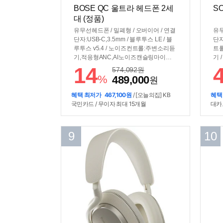
BOSE QC 울트라 헤드폰 2세
SO
대 (정품)
유무선헤드폰 / 밀폐형 / 오버이어 / 연결
유무
단자:USB-C,3.5mm / 블루투스 LE / 블
단자
루투스 v5.4 / 노이즈컨트롤:주변소리듣
트
기,적응형ANC,AI노이즈캔슬링마이크 /
기 
[사운드] / 코덱:aptX Adaptive,LC3 / 적
라이
14
574,092
원
응형EQ / 360도공간음향 / [배터리] / 재
dB
%
489,000
원
생시간:30시간 / 충전:USB-C / [기능] / E
0k
Q수동조절 / 음성명령 / 구글패스트페어
36
혜택 최저가
467,100원
/ [오늘의집] KB
혜택
/ 멀티포인트 / [부가] / 무게:260g / 회전
시간
국민카드 / 무이자 최대 15개월
대카
형이어컵 / 접이식 / 추가구성품:휴대용
전:
케이스
EQ
구글
9
10
[부
19