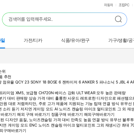
자동차
조립PC
바일
가전/디카
식품/유아/완구
가구/생활/공