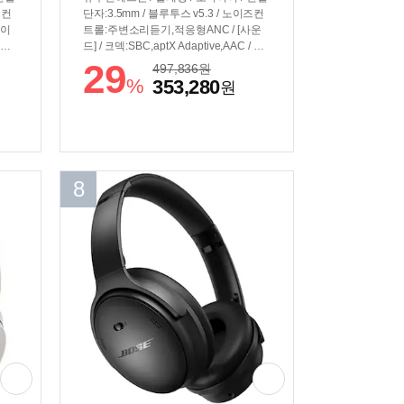
즈컨
단자:3.5mm / 블루투스 v5.3 / 노이즈컨
노이
트롤:주변소리듣기,적응형ANC / [사운
유닛:
드] / 코덱:SBC,aptX Adaptive,AAC / 적
뮴마
응형EQ / 360도공간음향 / [배터리] / 재
29
497,836
원
/ 코
생시간:24시간 / 충전:USB-C / [기능] / E
%
353,280
원
돌비
Q수동조절 / 멀티포인트 / 구글패스트페
/ 재
어 / [부가] / 무게:252g / 접이식 / 회전형
NC
이어컵 / 추가구성품:휴대용케이스 / Im
능:
mersive Audio(공간음향 구현) / 심플싱
 구
크 지원(보스 스마트스피커 및 사운드바
특
호환)
8
전형