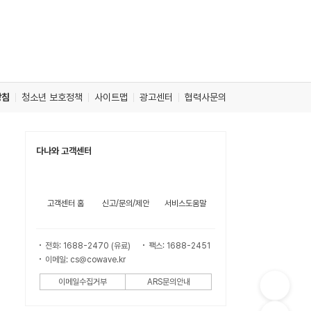
방침
청소년 보호정책
사이트맵
광고센터
협력사문의
다나와 고객센터
고객센터 홈
신고/문의/제안
서비스도움말
전화: 1688-2470 (유료)
팩스: 1688-2451
이메일: cs@cowave.kr
이메일수집거부
ARS문의안내
컨
텐