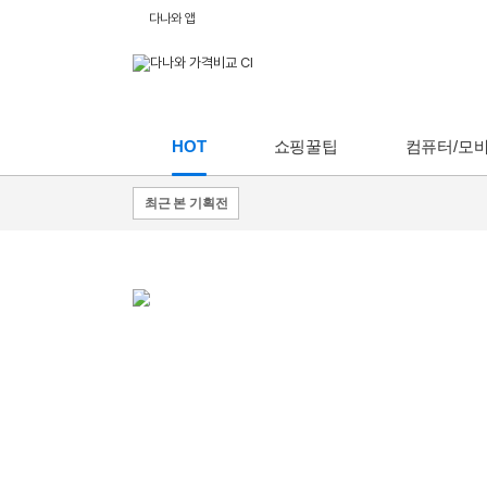
다나와 앱
HOT
쇼핑꿀팁
컴퓨터/모
최근 본 기획전
쇼핑
쇼핑
꿀팁
꿀팁