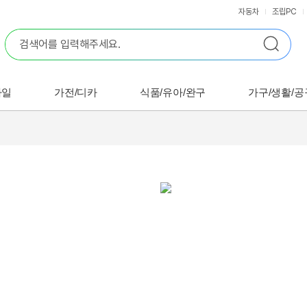
자동차
조립PC
바일
가전/디카
식품/유아/완구
가구/생활/공