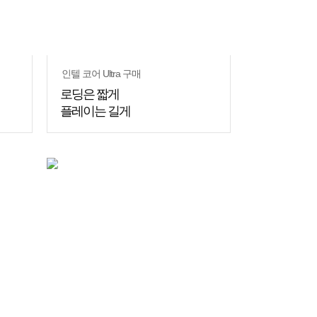
인텔 코어 Ultra 구매
로딩은 짧게
플레이는 길게
쇼핑
꿀팁