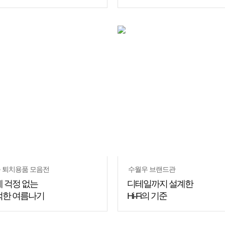
쇼핑
꿀팁
 퇴치용품 모음전
수월우 브랜드관
 걱정 없는
디테일까지 설계한
적한 여름나기
Hi-Fi의 기준