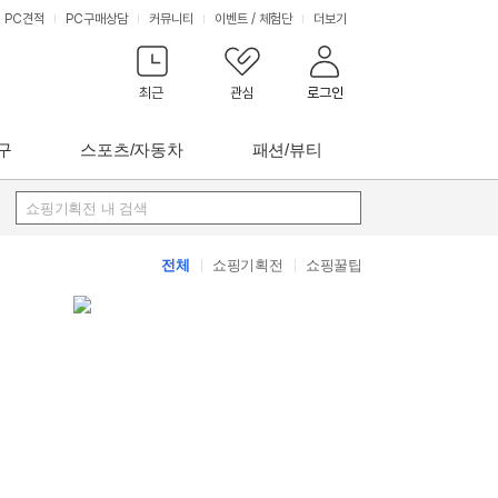
PC견적
PC구매상담
커뮤니티
이벤트
/
체험단
더보기
최근
관심
로그인
구
스포츠/자동차
패션/뷰티
쇼핑기획전 내 검색
전체
쇼핑기획전
쇼핑꿀팁