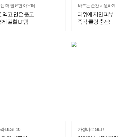
엔 더 필요한 아우터
바르는 순간 시원하게
 익고 안은 춥고
더위에 지친 피부
게 걸칠 LF템
즉각 쿨링 충전!
 BEST 10
가성비로 GET!