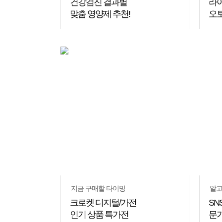
건강검진 결과별
라
맞춤 영양제 추천!
오
쇼핑
꿀팁
지금 구매할 타이밍
알고
크로켓 디지털/가전
SN
인기 상품 특가전
문