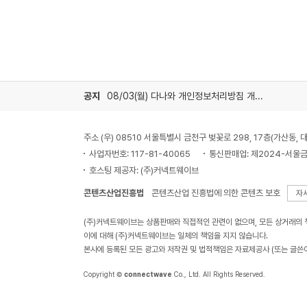
공지
08/03(월) 다나와 개인정보처리방침 개정 안내
주소 (우) 08510 서울특별시 금천구 벚꽃로 298, 17층(가산동
사업자번호: 117-81-40065
통신판매업: 제2024-서울금
호스팅 제공자: (주)커넥트웨이브
콘텐츠산업진흥법
콘텐츠산업 진흥법에 의한 콘텐츠 보호
자
(주)커넥트웨이브는 상품판매와 직접적인 관련이 없으며, 모든 상거래의
이에 대해 (주)커넥트웨이브는 일체의 책임을 지지 않습니다.
본사에 등록된 모든 광고와 저작권 및 법적책임은 자료제공사 (또는 글쓴
Copyright ©
connectwave
Co., Ltd. All Rights Reserved.