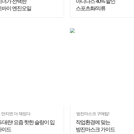
이더가 선택한
아디다스 40% 할인
토바이 엔진오일
스포츠화/의류
쇼핑
꿀팁
 만지면 더 재밌다
방진마스크 구매팁!
S 대란! 요즘 핫한 슬랑이 입
작업환경에 맞는
가이드
방진마스크 가이드