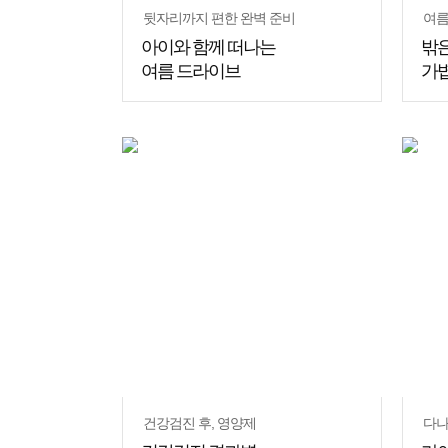
뒷자리까지 편한 완벽 준비
여름
아이와 함께 떠나는
밖은
여름 드라이브
가볍
쇼핑
꿀팁
건강검진 후, 영양제
다나와