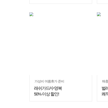
가성비 여름휴가 준비
해충
래쉬가드/수영복
벌레
50% 이상 할인!
쾌