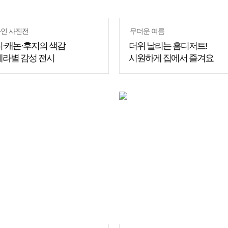
인 사진전
무더운 여름
·캐논·후지의 색감
더위 날리는 홈디저트!
라별 감성 전시
시원하게 집에서 즐겨요