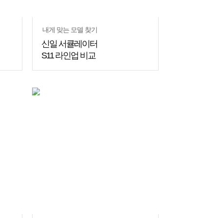
내게 맞는 모델 찾기
신일 서큘레이터
S11 라인업 비교
쇼핑
꿀팁