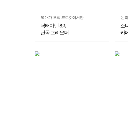
역대가 오직 크로켓에서만!
온라
닥터마틴 8종
소니
단독 프리오더
카메