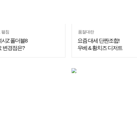
 펼침
품절대란
시Z 폴더블8
요즘 대세 단짠조합!
 변경점은?
우베 & 황치즈 디저트
쇼핑
꿀팁