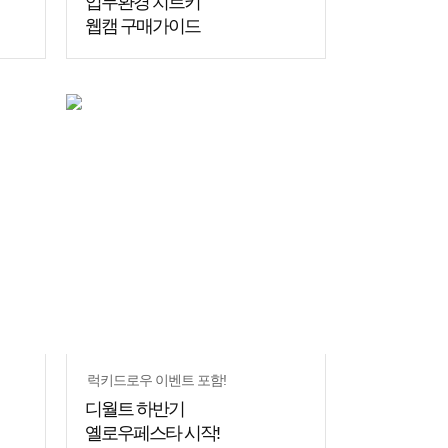
업무환경 치트키
웹캠 구매가이드
쇼핑
꿀팁
럭키드로우 이벤트 포함!
디월트 하반기
옐로우페스타 시작!