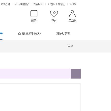
PC견적
PC구매상담
커뮤니티
이벤트
/
체험단
더보기
최근
관심
로그인
구
스포츠/자동차
패션/뷰티
공유