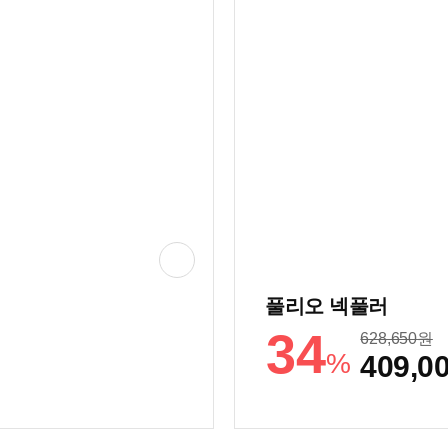
풀리오 넥풀러
34
628,650
원
%
409,0