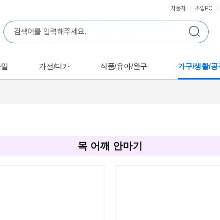
자동차
조립PC
바일
가전/디카
식품/유아/완구
가구/생활/공
목 어깨 안마기