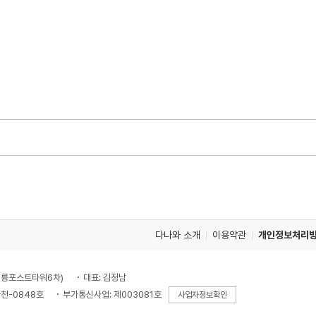
다나와 소개
이용약관
개인정보처리
, 대륭포스트타워6차)
대표: 김정남
천-0848호
부가통신사업: 제003081호
사업자정보확인