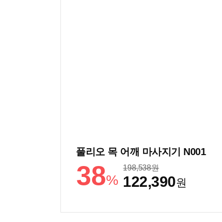
풀리오 목 어깨 마사지기 N001
38
198,538
원
%
122,390
원